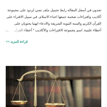
تجدون في أسفل المقالة رابط تحميل ملف نصي لردود على مجموعة
أكاذيب وافتراءات ضخمة جمعها اعداء الاسلام، في سبيل الافتراء على
القرآن الكريم والسنة النبوية الشريفة والادعاء انهما يحتويان على
أخطاء علمية. اسم مجموعة الافتراءات والأكاذيب " أخطاء القرآن
العلمية والردود الصلعمية الفاشلة عليها " وقد أبقيت على كل افتراء
قراءة المزيد >>
واتبعته بردٍ يليه . راجيًا أن يكون ذلك في ميزان حسناتي ، ولا تنسوني
من دعائكم (محمد سليم مصاروه - صيدلي وماجيستير في علوم
الأدوية ) للتحميل انقر هنا