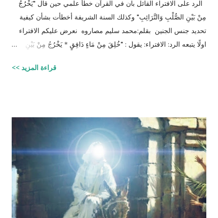
الرد على الافتراء القائل بان في القرآن خطأ علمي حين قال "يَخْرُجُ
مِنْ بَيْنِ الصُّلْبِ وَالتَّرَائِبِ" وكذلك السنة الشريفة أخطأت بشأن كيفية
تحديد جنس الجنين بقلم:محمد سليم مصاروه نعرض عليكم الافتراء
اولًا يتبعه الرد: الافتراء: يقول : "خُلِقَ مِنْ مَاءٍ دَافِقٍ * يَخْرُجُ مِنْ بَيْنِ
الصُّلْبِ وَالتَّرَائِبِ / الطارق: 6 - 7 شرح المفسرين :
قراءة المزيد >>
‪http://fatwa.islamweb.net/fatwa/index.php?
page=showfatwa&Option=FatwaId&Id=38118‬ الإنسان لا يخلق
من ماء المرآة ومن المعروف طبيّاً أن اتحّاد البويضة داخل الرحم مع
نطفة واحدة من الرجل هو من يكوّن الجنين ثانياً ذلك الماء لا يتكوّن من
المنطقة الصدرية عندها ( الترائب ) , و لا يتكون مني الرجل من منطقته
الصدريّة أيضاً ( الصلب ) هو يتكون في الخصيتين خارج البطن بعيداً عن
منطقة الصدر !! وهذا ايضاً حديث صحيح يوضح مقصد الآية اكثر :" ماء
الرجل أبيض وماء المرأة أصفر، فإذا اجتمعا فعلا مني الرجل مني
المرأة أذكرا بإذن الله، وإذا علا مني المرأة مني الرجل أنثا بإذن الله "
صحيح مسلم ‪http://fatwa.islamweb.net/fatwa/index.php?
page=sh...