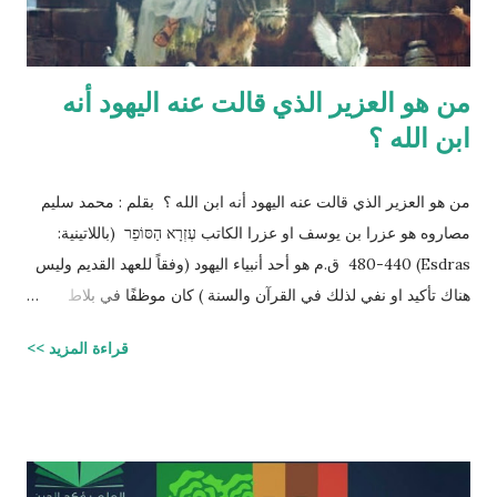
من هو العزير الذي قالت عنه اليهود أنه
ابن الله ؟
من هو العزير الذي قالت عنه اليهود أنه ابن الله ؟ بقلم : محمد سليم
مصاروه هو عزرا بن يوسف او عزرا الكاتب עֶזְרָא הַסּוֹפֵר (باللاتينية:
Esdras) 480-440 ق.م هو أحد أنبياء اليهود (وفقاً للعهد القديم وليس
هناك تأكيد او نفي لذلك في القرآن والسنة ) كان موظفًا في بلاط
إمبراطور الفرس (ارتحتشستا) ومستشارًا له في شؤون الطائفة
قراءة المزيد >>
اليهودية وكان ملماً بالتوراة ومدرساً لتعاليمها وكذلك كان كاتباً ماهراً
للنصوص الدينية وقد تمكن عزرا من أن ينال عفو الإمبراطور عن اليهود
وسماحه لهم بالعودة إلى القدس وإقامة حكم ذاتي لهم، فقاد مجموعة
يهود المنفى في بابل إلى القدس وهناك فرض احترام التوراة وأعاد
تعاليمها وطهر المجتمع اليهودي من الزواج المختلط، ولهذه الأسباب