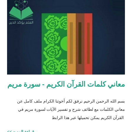
الافتراء : 1 - زوجيّة الأشياء في القرآن : مِنْ كُلِّ شَيْءٍ خَلَقْنَا زَوْجَيْنِ
لَعَلَّكُمْ تَذَكَّرُونَ / الذاريات : 49 وَمِنْ كُلِّ الثَّمَرَاتِ جَعَلَ فِيهَا زَوْجَيْنِ
اثْنَيْنِ / الرعد : 3 حَتَّى إِذَا جَاءَ أَمْرُنَا وَفَارَ التَّنُّورُ قُلْنَا احْمِلْ فِيهَا مِنْ كُلٍّ
زَوْجَيْنِ اثْنَيْنِ / هود : 11 و اذا طبقنا هذه الآبات وجدنا فيها شيئاً من
التناقض مع الوقائع المكتشفة عل...
معاني كلمات القرآن الكريم - سورة مريم
بسم الله الرحمن الرحيم نرفق لكم أخوتنا الكرام ملف كامل عن
معاني الكلمات مع لطائف شرح و تفسير الآيات لسورة مريم في
القرآن الكريم يمكن تحميلها عبر هذا الرابط
قراءة المزيد >>