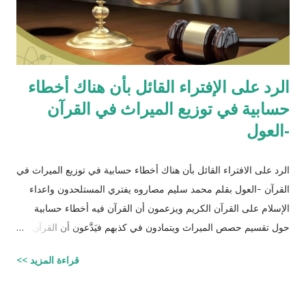
الرد على الإفتراء القائل بأن هناك أخطاء
حسابية في توزيع الميراث في القرآن
-العول
الرد على الافتراء القائل بأن هناك أخطاء حسابية في توزيع الميراث في
القرآن -العول بقلم محمد سليم مصاروه يفتري المستلحدون واعداء
الإسلام على القرآن الكريم ويزعمون أن القرآن فيه أخطاء حسابية
حول تقسيم حصص الميراث ويتمادون في كذبهم فيَدَّعون أن القرآن من
تأليف محمد (صلى الله عليه وسلم) وأنه أخطأ حسابياً في تحديد
قراءة المزيد >>
الحصص وذلك لأنه في حالات مُعَيَّنة يكون مجموع حصص الورثة أكثر
من ١٠٠٪؜ وفِي حالات أخرى يكون أقل من ١٠٠٪. والحقيقة أن من
يشكك في القرآن الكريم فهو أكثر من مدعو إلى أن يحاول أن يكتب