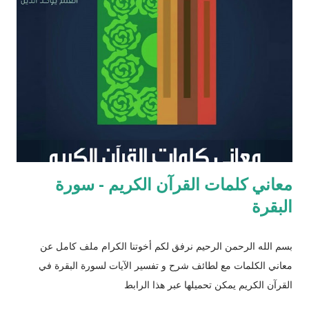
يحتل عزرا الكاتب مكانه عاليه جداً في الإرث الديني اليهود وقصته
مذكوره في ( سفر عزرا ) في العهد القديم ونجد في ملاحق الشروحات
اليهوديه للمشناه والمعروفه باسم ( توسفتا ) תוספתא نجد رأياً يُزعم ان
عزرا الكاتب كان مستحقاً لان تتنزل عليه التوراه لولا ان موسى عليه
السلام سبقه ! כי ראויה הייתה התורה להינתן על י...
معاني كلمات القرآن الكريم - سورة
البقرة
بسم الله الرحمن الرحيم نرفق لكم أخوتنا الكرام ملف كامل عن
معاني الكلمات مع لطائف شرح و تفسير الآيات لسورة البقرة في
القرآن الكريم يمكن تحميلها عبر هذا الرابط