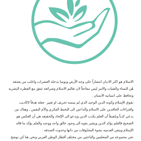
الاسلام هو اكثر الاديان انتشاراً على وجه الأرض ويوميا يدخله العشرات واغلب من يعتنقه
هُن النساء والفتيات والامر ليس مفاجئاً لان تعاليم الاسلام وشرائعه تتفق مع الفطره البشريه
وتحافظ على انسانيه الانسان .
تفوق الإسلام وكونه الدين الوحيد الذي لم يمسه تحريف او تغيير جعله هدفاً لاكاذيب
وافتراءات الحاقدين على الاسلام والداعين الى التخبط الفكري والآم النفس ، وهناك من
يدعي كذباً وتلفيقاً أن العلم يكذب الدين ويدعو الى الإلحاد والحقيقه هي أن العكس هو
الصحيح فالعلم يؤكد الدين ويشير بقوه الى وجود خالق واحد ووحيد والعلم يؤكد ما قاله
الإسلام وينفي العدميه نشوء المخلوقات من ذاتها وحدوث الصدفه .
نحن مجموعه من المتعلمين والباحثين من مختلف أقطار الوطن العربي ونحن هنا كي نوضح