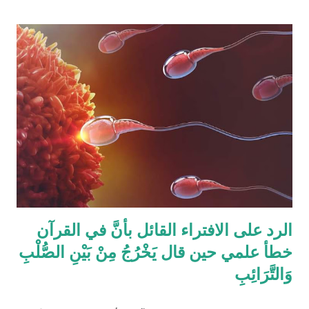
شيئًا مثل القرآن الكريم وليقدم لنا إبداعاته! على كل حال، حدَّدت آيات
القرآن الكريم مقدار حصص الوارثين المحتمل وجودهم على الغالب
أثناء تقسيم الميراث، فمثلاً ترث الأخت نصف مقدار الأخ الشقيق ولكن
هناك الكثير من الاحتمالات لوجود عدة أنواع من الورثة في نفس الوقت
مثل (أخ، أخت، عّم، جد حفيد وكذا) وبطبيعة الحال ليس من المعقول
افتراض تفصيل آيات القرآن الكريم لكل الحالات التي فيها تراكيب
مختلفة من الوارثين، وإلِّا لصار القرآن مُجَلَّدات من الحسابات
والمعادلات الرياضية وعندها سيكون سُمْكُه...
الرد على الافتراء القائل بأنَّ في القرآن
خطأ علمي حين قال يَخْرُجُ مِنْ بَيْنِ الصُّلْبِ
وَالتَّرَائِبِ