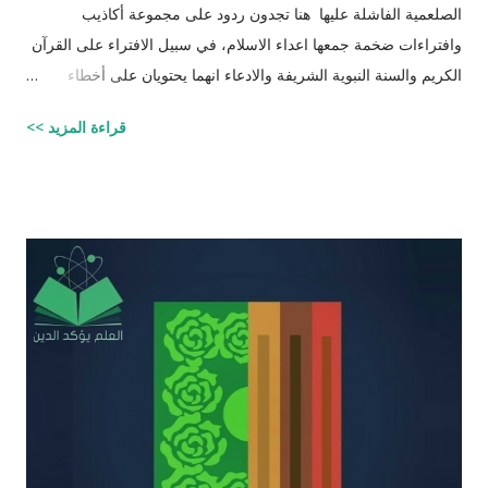
الصلعمية الفاشلة عليها هنا تجدون ردود على مجموعة أكاذيب
وافتراءات ضخمة جمعها اعداء الاسلام، في سبيل الافتراء على القرآن
الكريم والسنة النبوية الشريفة والادعاء انهما يحتويان على أخطاء
علمية. اسم مجموعة الافتراءات والأكاذيب " أخطاء القرآن العلمية
قراءة المزيد >>
والردود الصلعمية الفاشلة عليها " وقد أبقيت على كل افتراء واتبعته
بردٍ يليه . راجيًا أن يكون ذلك في ميزان حسناتي وحسنات أهلي، ولا
تنسوني من دعائكم ( محمد سليم مصاروه - صيدلي وماجيستير في
علوم الأدوية ) أخطاء القرآن العلميّة و الردود الصلعميّة الفاشلة عليها :
الافتراء : 1 - زوجيّة الأشياء في القرآن : مِنْ كُلِّ شَيْءٍ خَلَقْنَا زَوْجَيْنِ
لَعَلَّكُمْ تَذَكَّرُونَ / الذاريات : 49 وَمِنْ كُلِّ الثَّمَرَاتِ جَعَلَ فِيهَا زَوْجَيْنِ
اثْنَيْنِ / الرعد : 3 حَتَّى إِذَا جَاءَ أَمْرُنَا وَفَارَ التَّنُّورُ قُلْنَا احْمِلْ فِيهَا مِنْ كُلٍّ
زَوْجَيْنِ اثْنَيْنِ / هود : 11 و اذا طبقنا هذه الآبات وجدنا فيها شيئاً من
التناقض مع الوقائع المكتشفة عل...