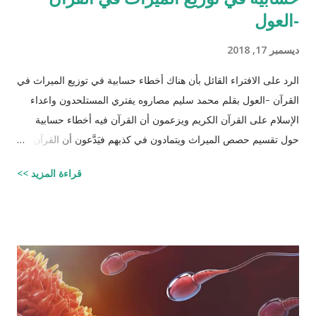
-العول
ديسمبر 17, 2018
الرد على الافتراء القائل بأن هناك أخطاء حسابية في توزيع الميراث في
القرآن -العول بقلم محمد سليم مصاروه يفتري المستلحدون واعداء
الإسلام على القرآن الكريم ويزعمون أن القرآن فيه أخطاء حسابية
حول تقسيم حصص الميراث ويتمادون في كذبهم فيَدَّعون أن القرآن من
تأليف محمد (صلى الله عليه وسلم) وأنه أخطأ حسابياً في تحديد
قراءة المزيد >>
الحصص وذلك لأنه في حالات مُعَيَّنة يكون مجموع حصص الورثة أكثر
من ١٠٠٪؜ وفِي حالات أخرى يكون أقل من ١٠٠٪. والحقيقة أن من
يشكك في القرآن الكريم فهو أكثر من مدعو إلى أن يحاول أن يكتب
شيئًا مثل القرآن الكريم وليقدم لنا إبداعاته! على كل حال، حدَّدت آيات
القرآن الكريم مقدار حصص الوارثين المحتمل وجودهم على الغالب
أثناء تقسيم الميراث، فمثلاً ترث الأخت نصف مقدار الأخ الشقيق ولكن
هناك الكثير من الاحتمالات لوجود عدة أنواع من الورثة في نفس الوقت