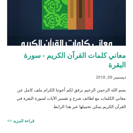
عزرا الكاتب كان مستحقاً لان تتنزل عليه التوراه لولا ان موسى عليه
السلام سبقه ! כי ראויה הייתה התורה להינתן על י...
معاني كلمات القرآن الكريم - سورة
البقرة
ديسمبر 06, 2018
بسم الله الرحمن الرحيم نرفق لكم أخوتنا الكرام ملف كامل عن
معاني الكلمات مع لطائف شرح و تفسير الآيات لسورة البقرة في
القرآن الكريم يمكن تحميلها عبر هذا الرابط
قراءة المزيد >>