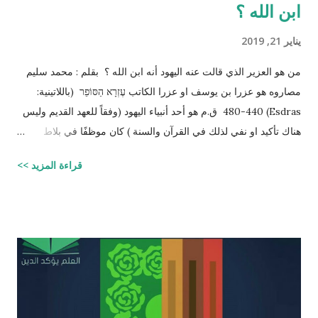
ابن الله ؟
يناير 21, 2019
من هو العزير الذي قالت عنه اليهود أنه ابن الله ؟ بقلم : محمد سليم
مصاروه هو عزرا بن يوسف او عزرا الكاتب עֶזְרָא הַסּוֹפֵר (باللاتينية:
Esdras) 480-440 ق.م هو أحد أنبياء اليهود (وفقاً للعهد القديم وليس
هناك تأكيد او نفي لذلك في القرآن والسنة ) كان موظفًا في بلاط
إمبراطور الفرس (ارتحتشستا) ومستشارًا له في شؤون الطائفة
قراءة المزيد >>
اليهودية وكان ملماً بالتوراة ومدرساً لتعاليمها وكذلك كان كاتباً ماهراً
للنصوص الدينية وقد تمكن عزرا من أن ينال عفو الإمبراطور عن اليهود
وسماحه لهم بالعودة إلى القدس وإقامة حكم ذاتي لهم، فقاد مجموعة
يهود المنفى في بابل إلى القدس وهناك فرض احترام التوراة وأعاد
تعاليمها وطهر المجتمع اليهودي من الزواج المختلط، ولهذه الأسباب
يحتل عزرا الكاتب مكانه عاليه جداً في الإرث الديني اليهود وقصته
مذكوره في ( سفر عزرا ) في العهد القديم ونجد في ملاحق الشروحات
اليهوديه للمشناه والمعروفه باسم ( توسفتا ) תוספתא نجد رأياً يُزعم ان