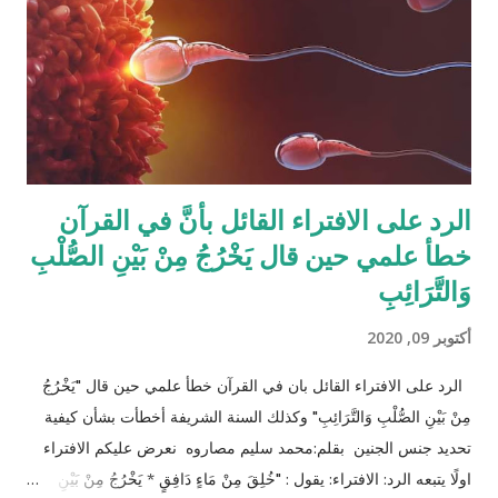
مثل (أخ، أخت، عّم، جد حفيد وكذا) وبطبيعة الحال ليس من المعقول
افتراض تفصيل آيات القرآن الكريم لكل الحالات التي فيها تراكيب
مختلفة من الوارثين، وإلِّا لصار القرآن مُجَلَّدات من الحسابات
والمعادلات الرياضية وعندها سيكون سُمْكُه...
الرد على الافتراء القائل بأنَّ في القرآن
خطأ علمي حين قال يَخْرُجُ مِنْ بَيْنِ الصُّلْبِ
وَالتَّرَائِبِ
أكتوبر 09, 2020
الرد على الافتراء القائل بان في القرآن خطأ علمي حين قال "يَخْرُجُ
مِنْ بَيْنِ الصُّلْبِ وَالتَّرَائِبِ" وكذلك السنة الشريفة أخطأت بشأن كيفية
تحديد جنس الجنين بقلم:محمد سليم مصاروه نعرض عليكم الافتراء
اولًا يتبعه الرد: الافتراء: يقول : "خُلِقَ مِنْ مَاءٍ دَافِقٍ * يَخْرُجُ مِنْ بَيْنِ