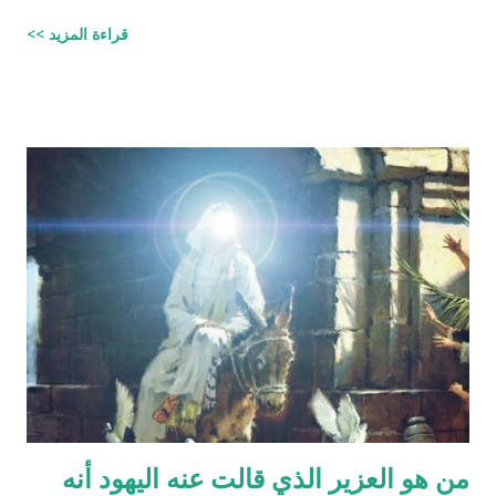
الصُّلْبِ وَالتَّرَائِبِ / الطارق: 6 - 7 شرح المفسرين :
قراءة المزيد >>
‪http://fatwa.islamweb.net/fatwa/index.php?
page=showfatwa&Option=FatwaId&Id=38118‬ الإنسان لا يخلق
من ماء المرآة ومن المعروف طبيّاً أن اتحّاد البويضة داخل الرحم مع
نطفة واحدة من الرجل هو من يكوّن الجنين ثانياً ذلك الماء لا يتكوّن من
المنطقة الصدرية عندها ( الترائب ) , و لا يتكون مني الرجل من منطقته
الصدريّة أيضاً ( الصلب ) هو يتكون في الخصيتين خارج البطن بعيداً عن
منطقة الصدر !! وهذا ايضاً حديث صحيح يوضح مقصد الآية اكثر :" ماء
الرجل أبيض وماء المرأة أصفر، فإذا اجتمعا فعلا مني الرجل مني
المرأة أذكرا بإذن الله، وإذا علا مني المرأة مني الرجل أنثا بإذن الله "
صحيح مسلم ‪http://fatwa.islamweb.net/fatwa/index.php?
page=sh...
من هو العزير الذي قالت عنه اليهود أنه