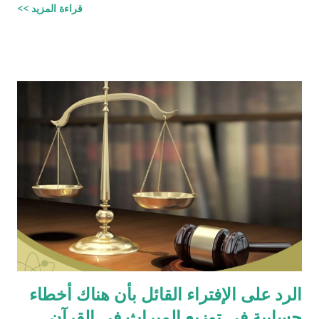
قراءة المزيد >>
واتبعته بردٍ يليه . راجيًا أن يكون ذلك في ميزان حسناتي ، ولا تنسوني
من دعائكم (محمد سليم مصاروه - صيدلي وماجيستير في علوم
الأدوية ) للتحميل انقر هنا
الرد على الإفتراء القائل بأن هناك أخطاء
حسابية في توزيع الميراث في القرآن