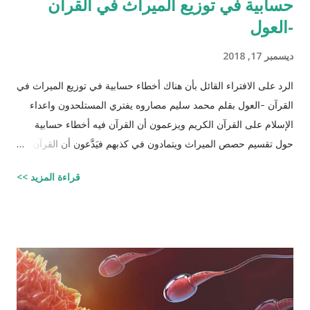
حسابية في توزيع الميراث في القرآن
-العول
ديسمبر 17, 2018
الرد على الافتراء القائل بأن هناك أخطاء حسابية في توزيع الميراث في
القرآن -العول بقلم محمد سليم مصاروه يفتري المستلحدون واعداء
الإسلام على القرآن الكريم ويزعمون أن القرآن فيه أخطاء حسابية
حول تقسيم حصص الميراث ويتمادون في كذبهم فيَدَّعون أن القرآن من
تأليف محمد (صلى الله عليه وسلم) وأنه أخطأ حسابياً في تحديد
قراءة المزيد >>
الحصص وذلك لأنه في حالات مُعَيَّنة يكون مجموع حصص الورثة أكثر
من ١٠٠٪؜ وفِي حالات أخرى يكون أقل من ١٠٠٪. والحقيقة أن من
يشكك في القرآن الكريم فهو أكثر من مدعو إلى أن يحاول أن يكتب
شيئًا مثل القرآن الكريم وليقدم لنا إبداعاته! على كل حال، حدَّدت آيات
القرآن الكريم مقدار حصص الوارثين المحتمل وجودهم على الغالب
أثناء تقسيم الميراث، فمثلاً ترث الأخت نصف مقدار الأخ الشقيق ولكن
هناك الكثير من الاحتمالات لوجود عدة أنواع من الورثة في نفس الوقت