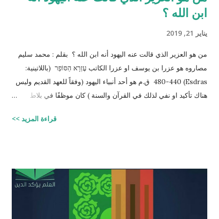
ابن الله ؟
يناير 21, 2019
من هو العزير الذي قالت عنه اليهود أنه ابن الله ؟ بقلم : محمد سليم
مصاروه هو عزرا بن يوسف او عزرا الكاتب עֶזְרָא הַסּוֹפֵר (باللاتينية:
Esdras) 480-440 ق.م هو أحد أنبياء اليهود (وفقاً للعهد القديم وليس
هناك تأكيد او نفي لذلك في القرآن والسنة ) كان موظفًا في بلاط
إمبراطور الفرس (ارتحتشستا) ومستشارًا له في شؤون الطائفة
قراءة المزيد >>
اليهودية وكان ملماً بالتوراة ومدرساً لتعاليمها وكذلك كان كاتباً ماهراً
للنصوص الدينية وقد تمكن عزرا من أن ينال عفو الإمبراطور عن اليهود
وسماحه لهم بالعودة إلى القدس وإقامة حكم ذاتي لهم، فقاد مجموعة
يهود المنفى في بابل إلى القدس وهناك فرض احترام التوراة وأعاد
تعاليمها وطهر المجتمع اليهودي من الزواج المختلط، ولهذه الأسباب
يحتل عزرا الكاتب مكانه عاليه جداً في الإرث الديني اليهود وقصته
مذكوره في ( سفر عزرا ) في العهد القديم ونجد في ملاحق الشروحات
اليهوديه للمشناه والمعروفه باسم ( توسفتا ) תוספתא نجد رأياً يُزعم ان