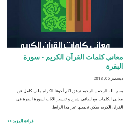
عزرا الكاتب كان مستحقاً لان تتنزل عليه التوراه لولا ان موسى عليه
السلام سبقه ! כי ראויה הייתה התורה להינתן על י...
معاني كلمات القرآن الكريم - سورة
البقرة
ديسمبر 06, 2018
بسم الله الرحمن الرحيم نرفق لكم أخوتنا الكرام ملف كامل عن
معاني الكلمات مع لطائف شرح و تفسير الآيات لسورة البقرة في
القرآن الكريم يمكن تحميلها عبر هذا الرابط
قراءة المزيد >>