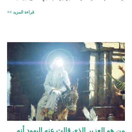
الصُّلْبِ وَالتَّرَائِبِ / الطارق: 6 - 7 شرح المفسرين :
قراءة المزيد >>
‪http://fatwa.islamweb.net/fatwa/index.php?
page=showfatwa&Option=FatwaId&Id=38118‬ الإنسان لا يخلق
من ماء المرآة ومن المعروف طبيّاً أن اتحّاد البويضة داخل الرحم مع
نطفة واحدة من الرجل هو من يكوّن الجنين ثانياً ذلك الماء لا يتكوّن من
المنطقة الصدرية عندها ( الترائب ) , و لا يتكون مني الرجل من منطقته
الصدريّة أيضاً ( الصلب ) هو يتكون في الخصيتين خارج البطن بعيداً عن
منطقة الصدر !! وهذا ايضاً حديث صحيح يوضح مقصد الآية اكثر :" ماء
الرجل أبيض وماء المرأة أصفر، فإذا اجتمعا فعلا مني الرجل مني
المرأة أذكرا بإذن الله، وإذا علا مني المرأة مني الرجل أنثا بإذن الله "
صحيح مسلم ‪http://fatwa.islamweb.net/fatwa/index.php?
page=sh...
من هو العزير الذي قالت عنه اليهود أنه