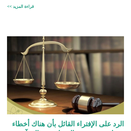
العلمية والردود الصلعمية الفاشلة عليها " وقد أبقيت على كل افتراء
قراءة المزيد >>
واتبعته بردٍ يليه . راجيًا أن يكون ذلك في ميزان حسناتي ، ولا تنسوني
من دعائكم (محمد سليم مصاروه - صيدلي وماجيستير في علوم
الأدوية ) للتحميل انقر هنا
الرد على الإفتراء القائل بأن هناك أخطاء