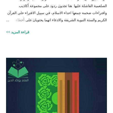
الصلعمية الفاشلة عليها هنا تجدون ردود على مجموعة أكاذيب
وافتراءات ضخمة جمعها اعداء الاسلام، في سبيل الافتراء على القرآن
الكريم والسنة النبوية الشريفة والادعاء انهما يحتويان على أخطاء
علمية. اسم مجموعة الافتراءات والأكاذيب " أخطاء القرآن العلمية
قراءة المزيد >>
والردود الصلعمية الفاشلة عليها " وقد أبقيت على كل افتراء واتبعته
بردٍ يليه . راجيًا أن يكون ذلك في ميزان حسناتي وحسنات أهلي، ولا
تنسوني من دعائكم ( محمد سليم مصاروه - صيدلي وماجيستير في
علوم الأدوية ) أخطاء القرآن العلميّة و الردود الصلعميّة الفاشلة عليها :
الافتراء : 1 - زوجيّة الأشياء في القرآن : مِنْ كُلِّ شَيْءٍ خَلَقْنَا زَوْجَيْنِ
لَعَلَّكُمْ تَذَكَّرُونَ / الذاريات : 49 وَمِنْ كُلِّ الثَّمَرَاتِ جَعَلَ فِيهَا زَوْجَيْنِ
اثْنَيْنِ / الرعد : 3 حَتَّى إِذَا جَاءَ أَمْرُنَا وَفَارَ التَّنُّورُ قُلْنَا احْمِلْ فِيهَا مِنْ كُلٍّ
زَوْجَيْنِ اثْنَيْنِ / هود : 11 و اذا طبقنا هذه الآبات وجدنا فيها شيئاً من
التناقض مع الوقائع المكتشفة عل...