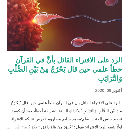
مثل (أخ، أخت، عّم، جد حفيد وكذا) وبطبيعة الحال ليس من المعقول
افتراض تفصيل آيات القرآن الكريم لكل الحالات التي فيها تراكيب
مختلفة من الوارثين، وإلِّا لصار القرآن مُجَلَّدات من الحسابات
والمعادلات الرياضية وعندها سيكون سُمْكُه...
الرد على الافتراء القائل بأنَّ في القرآن
خطأ علمي حين قال يَخْرُجُ مِنْ بَيْنِ الصُّلْبِ
وَالتَّرَائِبِ
أكتوبر 09, 2020
الرد على الافتراء القائل بان في القرآن خطأ علمي حين قال "يَخْرُجُ
مِنْ بَيْنِ الصُّلْبِ وَالتَّرَائِبِ" وكذلك السنة الشريفة أخطأت بشأن كيفية
تحديد جنس الجنين بقلم:محمد سليم مصاروه نعرض عليكم الافتراء
اولًا يتبعه الرد: الافتراء: يقول : "خُلِقَ مِنْ مَاءٍ دَافِقٍ * يَخْرُجُ مِنْ بَيْنِ