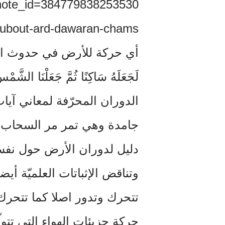
‏note_id=384779838253530
أي حركة للأرض في حدوث الظل أَلَمْ ت
الدوران المحرّفة لمعاني آيات 
جامدة وهي تمر مر السحاب" ا
دليل لدوران الأرض حول نفس
وتناقض الإثباتات العلميّة أي
تتحرك وتدور اصلا كما تتح
حركة جزيئات الهواء التي تت