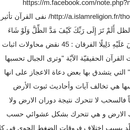
https://m.facebook.com/note.php?
http://a.islamreligion.fr/thoubout-ard-dawaran-chams/ نفى القرآن تأثير
َرَ إِلَى رَبِّكَ كَيْفَ مَدَّ الظِّلَّ وَلَوْ شَاءَ
لَجَعَلَهُ سَاكِنًا ثُمَّ جَعَلْنَا الشَّمْسَ عَلَيْهِ دَلِيلًا الفرقان : 45 نقض محاولات اثبات
القرآن الحقيقيّة الآيّة "وترى الجبال تحسبها
لتي يتشدق بها بعض دعاة الاعجاز على انها
ها هي تخالف آيات وأحاديث ثبوت الأرض
ضاً فالسحب لا تتحرك نتيجة دوران الارض ولا
رك الارض و هي تتحرك بشكل عشوائي حسب
ولّد بسبب اختلاف فروقات الضغط الجوي في ك