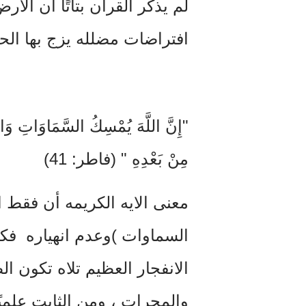
لم يذكر القرآن بتاتًا ان الارض
افتراضات مضلله يزج بها الح
"إِنَّ اللَّهَ يُمْسِكُ السَّمَاوَاتِ وَالأ
مِنْ بَعْدِهِ " (فاطر: 41)
معنى الايه الكريمه أن فقط ا
السماوات )وعدم انهياره فك
الانفجار العظيم تلاه تكون ا
والمجرات ، ومن الثابت علمي