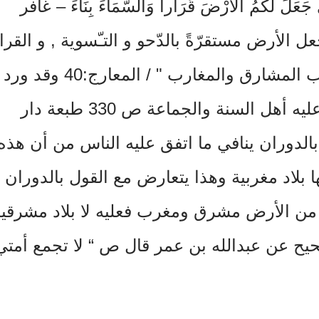
 اللَّهُ الَّذِي جَعَلَ لَكُمُ الْأَرْضَ قَرَاراً وَالسَّمَاءَ بِنَاءً – غافر
 النمل : 61 - اي :جعل الأرض مستقرّةً بالدّحو و التـّسوية , و القرا
هو الثبوت وعدم الحركة . “رب المشارق والمغارب " / المعارج:40 وقد ورد
في بيان الأصول التي اجتمع عليه أهل السنة والجماعة ص 330 طبعة دار
بالدوران ينافي ما اتفق عليه الناس من أن هذه
ا بلاد مغربية وهذا يتعارض مع القول بالدوران
 من الأرض مشرق ومغرب فعليه لا بلاد مشرقي
حيح عن عبدالله بن عمر قال ص “ لا تجمع أمتي