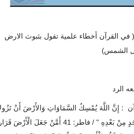
ن ( في القرآن أخطاء علمية تقول بثبوث الارض
ول الشمس)
تبعه الرد
 اللَّهَ يُمْسِكُ السَّمَاوَاتِ وَالأَرْضَ أَنْ تَزُولا
وَلَئِنْ زَالَتَا إِنْ أَمْسَكَهُمَا مِنْ أَحَدٍ مِنْ بَعْدِهِ " / فاطر: 41 أَمَّنْ جَعَلَ الْأَرْضَ قَر