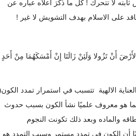
 ثابته لا تتحرك ! كل ما ذُكرَ أعلاه عباره عن
اقد على الاسلام بهدف التشويش لا غير !
َرْضَ أَنْ تَزُولا وَلَئِنْ زَالَتَا إِنْ أَمْسَكَهُمَا مِنْ أَحَدٍ
لعناية الالهية تتسبب في استمرار تمدد الكون(
ما هو معروف علميًا نشأ الكون بسبب حدوث
لطاقه والماده وبعد ذلك تكونت النجوم
ًا أن الكون في تمددٍ مستمر وسبب التمدد هو