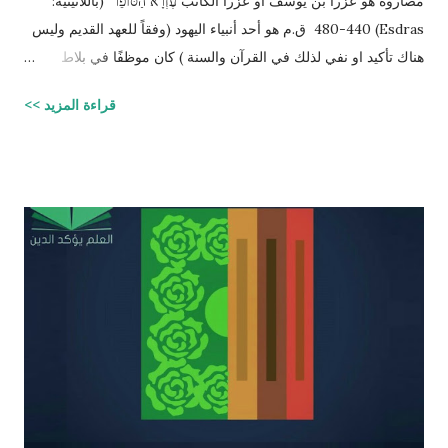
مصاروه هو عزرا بن يوسف او عزرا الكاتب עֶזְרָא הַסּוֹפֵר (باللاتينية:
Esdras) 480-440 ق.م هو أحد أنبياء اليهود (وفقاً للعهد القديم وليس
هناك تأكيد او نفي لذلك في القرآن والسنة ) كان موظفًا في بلاط
إمبراطور الفرس (ارتحتشستا) ومستشارًا له في شؤون الطائفة
قراءة المزيد >>
اليهودية وكان ملماً بالتوراة ومدرساً لتعاليمها وكذلك كان كاتباً ماهراً
للنصوص الدينية وقد تمكن عزرا من أن ينال عفو الإمبراطور عن اليهود
وسماحه لهم بالعودة إلى القدس وإقامة حكم ذاتي لهم، فقاد مجموعة
يهود المنفى في بابل إلى القدس وهناك فرض احترام التوراة وأعاد
تعاليمها وطهر المجتمع اليهودي من الزواج المختلط، ولهذه الأسباب
يحتل عزرا الكاتب مكانه عاليه جداً في الإرث الديني اليهود وقصته
مذكوره في ( سفر عزرا ) في العهد القديم ونجد في ملاحق الشروحات
اليهوديه للمشناه والمعروفه باسم ( توسفتا ) תוספתא نجد رأياً يُزعم ان
عزرا الكاتب كان مستحقاً لان تتنزل عليه التوراه لولا ان موسى عليه
السلام سبقه ! כי ראויה הייתה התורה להינתן על י...