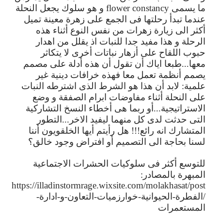
ما
يسمى
flower constancy
و
هو
سلوك
يجعل
النحلة
عندما
تبدأ
رحلتها
فى
الجمع
على
زهرة
معينة
تميل
أكثر
الى
زيارة
زهرات
من
نفس
النوع
أثناء
هذه
الرحلة
و
هذا
مفيد
جدا
للنبات
اذ
يقلل
من
اهدار
حبوب
اللقاح
على
أزهار
نباتات
أخرى
لا
يتكاثر
معها
...
طبعا
اياك
أن
تقول
أن
هذه
أدلة
على
مصمم
يصمم
أنظمة
تعمل
معا
فهذه
خرافات
دينية
غير
علمية
:
لابد
أن
هذا
هو
الشرط
الذى
اشترطه
النبات
على
النحلة
أثناء
مفاوضات
ابرام
الصفقة
و
وضع
الاستراتيجية
...
أو
ربما
هى
أخطاء
النسخ
التشاركية
التى
حدثت
لدى
كل
منهما
ليفيد
الاخر
...
التطور
المتشارك
انه
رائع
!!!
هل
رأيتم
أيها
الخلقويون
أننا
لسنا
بحاجة
الى
التصميم
أو
افتراض
وجود
خالق؟
للتوسع
أكثر
فى
سلوكيات
الحشرات
الاجتماعية
المبهرة
بالمصادر
:
https://illadinstormrage.wixsite.com/molakhasat/post
/
الفطرة
-
الحيوانية
-
خوارزميات
-
التعاون
-
و
-
ادارة
-
المستعمرات