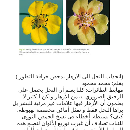
(
انجذاب
النحل
الى
الازهار
يد
حض
خرافة
التطور
)
بقلم
:
محمد
محمود
مهابط
الطائرات
:
كلنا
يعلم
أن
النحل
يحصل
على
الرحيق
الضروري
له
من
الأزهار
ولكن
الكثير
لا
يعلمون
أن
الأزهار
فيها
علامات
غير
مرئية
للبشر
بل
يراها
النحل
فقط
و
تمثل
أماكن
مخصصة
لهبوطه
.
كيف؟
بسيطة
:
أخطاء
فى
نسخ
الحمض
النووى
للنبات
تصادف
أن
غيرت
توزيع
الألوان
لتصنع
هذه
المهابط
الأنيقة
و
تصادف
طبعا
أن
جعلت
ألوان