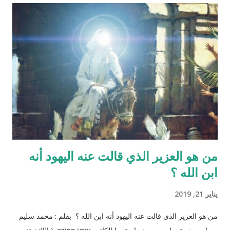
المنطقة الصدرية عندها ( الترائب ) , و لا يتكون مني الرجل من منطقته
الصدريّة أيضاً ( الصلب ) هو يتكون في الخصيتين خارج البطن بعيداً عن
منطقة الصدر !! وهذا ايضاً حديث صحيح يوضح مقصد الآية اكثر :" ماء
الرجل أبيض وماء المرأة أصفر، فإذا اجتمعا فعلا مني الرجل مني
المرأة أذكرا بإذن الله، وإذا علا مني المرأة مني الرجل أنثا بإذن الله "
صحيح مسلم ‪http://fatwa.islamweb.net/fatwa/index.php?
page=sh...
من هو العزير الذي قالت عنه اليهود أنه
ابن الله ؟
يناير 21, 2019
من هو العزير الذي قالت عنه اليهود أنه ابن الله ؟ بقلم : محمد سليم