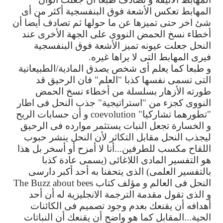
المهابط
تعكس
الأشعة
فوق
البنفسجية
أكثر
من
أى
شئ
اخر
حتى
تميزها
عن
ما
حولها
ثم
تصادف
أيضا
أن
أخطاء
نسخ
الحمض
النووى
على
الجهة
الأخرى
عند
النحل
جعلت
عيونه
تميز
الأشعة
فوق
البنفسجية
فيرى
المهابط
التى
لا
يراها
غيره
.
و
طبعا
كما
يعلم
أى
شخص
يصدق
المادية
/
الطبيعانية
التى
تسمى
نفسها
كذبا
"
العلم
"
فان
الرحيق
قد
طورته
الأزهار
بسلسلة
من
أخطاء
نسخ
الحمض
النووى
كجزء
من
"
استراتيجية
"
جذب
النحل
فى
اطار
"
تطورهما
تشاركيا
" coevolution
و
أن
حسابات
الربح
و
الخسارة
تجعل
النبات
يستثمر
موارده
فى
الرحيق
ليجذب
النحل
مقابل
التكاثر
لأن
النحل
ينشر
حبوب
اللقاح
مكسب
للطرفين
...
أنا
لا
أمزح
أو
أسخر
بل
هذا
هو
التفسير
المادى
اللاغائى
(
يسمى
عادة
كذبا
بالتفسير
العلمى
)
الذى
يتحفنا
به
أحد
أكبر
دارسى
النحل
فى
العالم
و
مؤلف
كتاب
The Buzz about bees
و
الذى
تقول
مقدمة
الترجمة
الانجليزية
له
أن
أحد
أهدافه
أن
يقنعك
بعدم
وجود
تصميم
فى
الكائنات
الحية
...
المقابل
كما
هو
واضح
أن
يقنعك
أن
النباتات