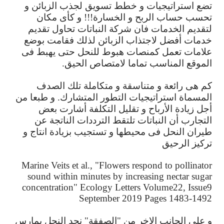
تضع
استراتيجيات
و
خطط
تسويق
لجذب
الزبائن
و
تحسب
حساب
الربح
و
الخسارة
!!!
و
كأى
مكان
لتقديم
الخدمات
فان
شركة
النباتات
تحاول
تقديم
خدمات
أفضل
لاجتذاب
الزبائن
لذلك
فقامت
بوضع
علامات
تعمل
كمنصات
هبوط
للنحل
حتى
يهبط
فى
الموقع
المناسب
تماما
لامتصاص
الحيق
.
كم
هى
رائعة
و
متناسقة
و
متكاملة
تلك
الصدف
المسماة
استراتيجيات
التطور
المتشارك
.
و
طبعا
من
أجل
زيادة
الأرباح
و
تقليل
التكلفة
أشارت
بعض
التجارب
أن
النباتات
تلتقط
الترددات
الناتجة
عن
طيران
النحل
فى
محيطها
و
تستجيب
بزيادة
انتاج
و
تركيز
الرحيق
Marine Veits et al., "Flowers respond to pollinator
sound within minutes by increasing nectar sugar
concentration" Ecology Letters Volume22, Issue9
September 2019 Pages 1483-1492
و
على
الجانب
الاخر
من
"
الصفقة
"
نجد
النحل
يمارس