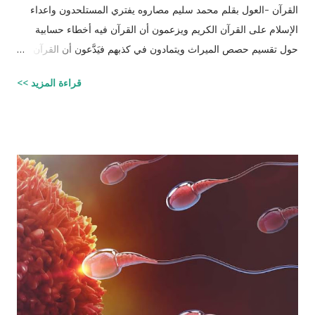
القرآن -العول بقلم محمد سليم مصاروه يفتري المستلحدون واعداء
الإسلام على القرآن الكريم ويزعمون أن القرآن فيه أخطاء حسابية
حول تقسيم حصص الميراث ويتمادون في كذبهم فيَدَّعون أن القرآن من
تأليف محمد (صلى الله عليه وسلم) وأنه أخطأ حسابياً في تحديد
قراءة المزيد >>
الحصص وذلك لأنه في حالات مُعَيَّنة يكون مجموع حصص الورثة أكثر
من ١٠٠٪؜ وفِي حالات أخرى يكون أقل من ١٠٠٪. والحقيقة أن من
يشكك في القرآن الكريم فهو أكثر من مدعو إلى أن يحاول أن يكتب
شيئًا مثل القرآن الكريم وليقدم لنا إبداعاته! على كل حال، حدَّدت آيات
القرآن الكريم مقدار حصص الوارثين المحتمل وجودهم على الغالب
أثناء تقسيم الميراث، فمثلاً ترث الأخت نصف مقدار الأخ الشقيق ولكن
هناك الكثير من الاحتمالات لوجود عدة أنواع من الورثة في نفس الوقت
مثل (أخ، أخت، عّم، جد حفيد وكذا) وبطبيعة الحال ليس من المعقول
افتراض تفصيل آيات القرآن الكريم لكل الحالات التي فيها تراكيب
مختلفة من الوارثين، وإلِّا لصار القرآن مُجَلَّدات من الحسابات
والمعادلات الرياضية وعندها سيكون سُمْكُه...