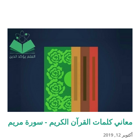
بردٍ يليه . راجيًا أن يكون ذلك في ميزان حسناتي وحسنات أهلي، ولا
تنسوني من دعائكم ( محمد سليم مصاروه - صيدلي وماجيستير في
علوم الأدوية ) أخطاء القرآن العلميّة و الردود الصلعميّة الفاشلة عليها :
الافتراء : 1 - زوجيّة الأشياء في القرآن : مِنْ كُلِّ شَيْءٍ خَلَقْنَا زَوْجَيْنِ
لَعَلَّكُمْ تَذَكَّرُونَ / الذاريات : 49 وَمِنْ كُلِّ الثَّمَرَاتِ جَعَلَ فِيهَا زَوْجَيْنِ
اثْنَيْنِ / الرعد : 3 حَتَّى إِذَا جَاءَ أَمْرُنَا وَفَارَ التَّنُّورُ قُلْنَا احْمِلْ فِيهَا مِنْ كُلٍّ
زَوْجَيْنِ اثْنَيْنِ / هود : 11 و اذا طبقنا هذه الآبات وجدنا فيها شيئاً من
التناقض مع الوقائع المكتشفة عل...
معاني كلمات القرآن الكريم - سورة مريم
أكتوبر 12, 2019