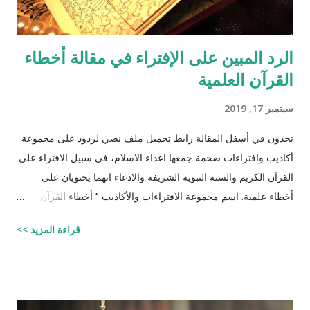
الرد المبين على الإفتراء في مقالة أخطاء
القرآن العلمية
سبتمبر 17, 2019
تجدون في أسفل المقالة رابط تحميل ملف نصي لردود على مجموعة
أكاذيب وافتراءات ضخمة جمعها اعداء الاسلام، في سبيل الافتراء على
القرآن الكريم والسنة النبوية الشريفة والادعاء انهما يحتويان على
أخطاء علمية. اسم مجموعة الافتراءات والأكاذيب " أخطاء القرآن
العلمية والردود الصلعمية الفاشلة عليها " وقد أبقيت على كل افتراء
قراءة المزيد >>
واتبعته بردٍ يليه . راجيًا أن يكون ذلك في ميزان حسناتي ، ولا تنسوني
من دعائكم (محمد سليم مصاروه - صيدلي وماجيستير في علوم
الأدوية ) للتحميل انقر هنا