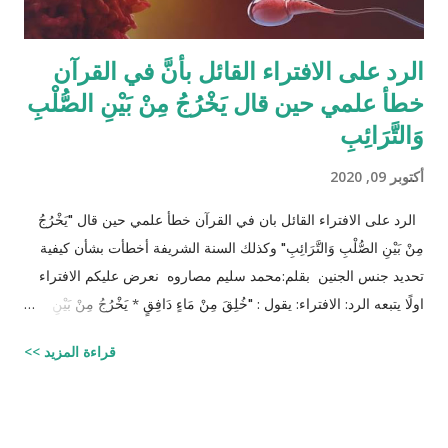
الرد على الافتراء القائل بأنَّ في القرآن
خطأ علمي حين قال يَخْرُجُ مِنْ بَيْنِ الصُّلْبِ
وَالتَّرَائِبِ
أكتوبر 09, 2020
الرد على الافتراء القائل بان في القرآن خطأ علمي حين قال "يَخْرُجُ
مِنْ بَيْنِ الصُّلْبِ وَالتَّرَائِبِ" وكذلك السنة الشريفة أخطأت بشأن كيفية
تحديد جنس الجنين بقلم:محمد سليم مصاروه نعرض عليكم الافتراء
اولًا يتبعه الرد: الافتراء: يقول : "خُلِقَ مِنْ مَاءٍ دَافِقٍ * يَخْرُجُ مِنْ بَيْنِ
الصُّلْبِ وَالتَّرَائِبِ / الطارق: 6 - 7 شرح المفسرين :
قراءة المزيد >>
‪http://fatwa.islamweb.net/fatwa/index.php?
page=showfatwa&Option=FatwaId&Id=38118‬ الإنسان لا يخلق
من ماء المرآة ومن المعروف طبيّاً أن اتحّاد البويضة داخل الرحم مع
نطفة واحدة من الرجل هو من يكوّن الجنين ثانياً ذلك الماء لا يتكوّن من