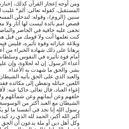
ومن
أوجه
إعجاز
القرآن
كذلك،
إخباره
المستقبل،
كقوله
تعالى
:
ألم
*
غلبت
ا
سنين
{
الروم
}
،
وقوله
:
لتدخلن
المسج
قصص
أمم
بائدة
ليست
لها
آثار
ولا
مع
تخفى
عليه
خافية
في
الحاضر
والماض
كنت
تعلمها
أنت
ولا
قومك
من
قبل
هذ
وبلاغة
عباراته
وقوة
تأثيره،
فليس
فيه
برهانا
على
ذلك
شهادة
الخبراء
من
أعد
أمام
قوة
تأثيره
في
النفوس
وسلطانه
أعداء
الرسول
:
إن
له
لحلاوة،
وإن
علي
بشر
.
والحق
ما
شهدت
به
الأعداء
.
والعبد
الذي
على
الحق
يأتيه
الشيطان
اللعين
حبائله
وتفطن
إلى
مكائده
فقد
إغواء
العباد،
قال
تعالى
حاكيا
عنه
:
لأق
خلفهم
وعن
أيمانهم
وعن
شمآئلهم
ول
الشيطان
مع
العبد
أكثر
من
الوسوسة،
رسول
الله
إنا
نجد
في
أنفسنا
ما
لو
يك
أكبر
الله
أكبر،
الحمد
لله
الذي
رد
كيده
وكل
أهل
دين
أو
ملة
يدعون
أن
الحق