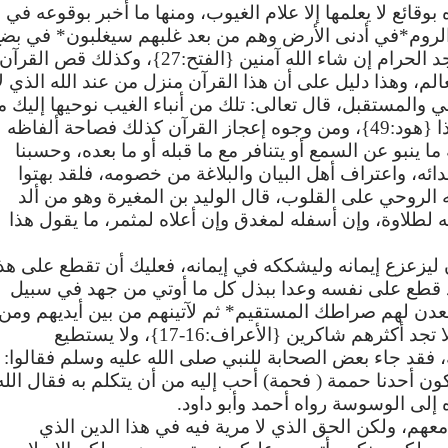
بوقائع
لا
يعلمها
إلا
علام
الغيوب،
ومنها
ما
أخبر
بوقوعه
في
لروم
*
في
أدنى
الأرض
وهم
من
بعد
غلبهم
سيغلبون
*
في
بضع
د
الحرام
إن
شاء
الله
آمنين
{
الفتح
:27}
،
وكذلك
قص
القرآن
الم،
وهذا
دليل
على
أن
هذا
القرآن
منزل
من
عند
الله
الذي
ل
ي
والمستقبل،
قال
تعالى
:
تلك
من
أنباء
الغيب
نوحيها
إليك
م
ا
{
هود
:49}
،
ومن
وجوه
إعجاز
القرآن
كذلك
فصاحة
ألفاظه
ما
ينبو
عن
السمع
أو
يتنافر
مع
ما
قبله
أو
ما
بعده،
وحسبنا
ائه،
واعتراف
أهل
البيان
والبلاغة
من
خصومه،
فلقد
بهتوا
الروحي
على
القلوب،
قال
الوليد
بن
المغيرة
وهو
من
ألد
ه
لطلاوة،
وإن
أسفله
لمغدق
وإن
أعلاه
لمثمر،
ما
يقول
هذا
ليزعزع
إيمانه
وليشككه
في
إيمانه،
فعليك
أن
تقطع
على
هذ
قطع
على
نفسه
وعدا
ببذل
كل
ما
أوتي
من
جهد
في
سبيل
عدن
لهم
صراطك
المستقيم
*
ثم
لآتينهم
من
بين
أيديهم
ومن
ا
تجد
أكثرهم
شاكرين
{
الأعراف
:16-17}
،
ولا
يستطيع
فقد
جاء
بعض
الصحابة
للنبي
صلى
الله
عليه
وسلم
فقالوا
:
ون
أحدنا
حممة
(
فحمة
)
أحب
إليه
من
أن
يتكلم
به
فقال
الله
إلى
الوسوسة
رواه
أحمد
وأبو
داود
.
معهم،
ولكن
الحق
الذي
لا
مرية
فيه
في
هذا
الدين
الذي