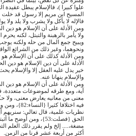
ومنزه
عن
كل
نقص،
بينما
في
النصران
علوا
كبيرا
)
،
فالإسلام
يبطل
عقيدة
ال
المسيح
ابن
مريم
إلا
رسول
قد
خلت
م
فالإله
لا
يأكل
ولا
يشرب
ولا
يلد
ولا
يول
ومن
الأدلة
على
أن
الإسلام
هو
دين
ال
ولا
يأمر
بالرهبنة
والتبتل،
لكنه
يحرم
ا
ويبيح
جمع
المال
من
حله
ولكنه
يوجب
ونحوهما،
وغير
ذلك
من
الشرائع
الواق
ومن
الأدلة
كذلك
على
أن
الإسلام
هو
الأدلة
على
أن
دين
الإسلام
هو
دين
الح
خير
يدل
عليه
العقل
إلا
والإسلام
يحث
والإسلام
ينهانا
عنه
.
ومن
الأدلة
على
أن
الإسلام
هو
دين
ال
آية،
ومع
طرقه
لموضوعات
متعددة،
ف
معنى
من
معانيه
يعارض
معنى،
ولا
حك
فيه
اختلافا
كثيرا
{
النساء
:82}
،
ومن
و
نظريات
علمية،
قال
تعالى
:
سنريهم
آي
الحق
{
فصلت
:53}
،
ومن
أوضح
ما
أثبت
مضغة،
....
إلخ
ولم
يقرر
ذلك
العلم
الت
أكثر
من
أربعة
عشر
قرنا
من
الزمن
.