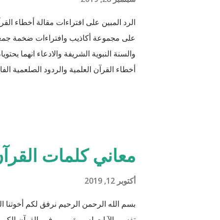
الرد المبين على افتراءات مقالة أخطاء القرآ
على مجموعة أكاذيب وافتراءات ضخمة جمعها 
والسنة النبوية الشريفة والادعاء انهما يحتو
أخطاء القرآن العلمية والردود الصلعمية الفاشل
أن يكون ذلك في ميزان حسناتي وحسنات أه
جَعَلَ فِيهَا زَوْجَيْ
هود : 11 و اذا طبقنا هذه الآبات وجدنا فيها شيئاً من التناقض مع الوقائع المكتشفة عل...
معاني كلمات القرآن
أكتوبر 12, 2019
بسم الله الرحمن الرحيم نرفق لكم أخوتنا
تفسير الآيات لسورة مريم في القرآن الكريم