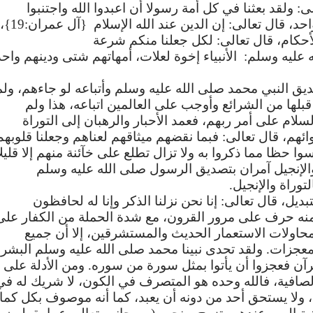
لى
:
ولقد
بعثنا
في
كل
أمة
رسولا
أن
اعبدوا
الله
واجتنبوا
احد،
قال
تعالى
:
إن
الدين
عند
الله
الإسلام
{
آل
عمران
:19}
،
أحكام،
قال
تعالى
:
لكل
جعلنا
منكم
شرعة
ه
عليه
وسلم
:
الأنبياء
إخوة
لعلات،
أمهاتهم
شتى
ودينهم
واحد
ديق
النبي
محمد
صلى
الله
عليه
وسلم
وأتباعه
لو
جاءهم،
ولم
قبلها
من
الشرائع
وأوجب
على
العالمين
اتباعه،
هذا
ولم
لسلام
على
أمر
ربهم،
فعمد
الأحبار
والرهبان
إلى
التوراة
ائهم،
قال
تعالى
:
فبما
نقضهم
ميثاقهم
لعناهم
وجعلنا
قلوبهم
سوا
حظا
مما
ذكروا
به
ولا
تزال
تطلع
على
خآئنة
منهم
إلا
قليلا
الإنجيل
آمران
بتصديق
الرسول
صلى
الله
عليه
وسلم
لتوراة
والإنجيل
.
تبديل،
قال
تعالى
:
إنا
نحن
نزلنا
الذكر
وإنا
له
لحافظون
نه
حرف
على
مرور
القرون،
مع
شدة
الحملة
من
الكفار
على
حاولات
الاستعمار
الحديث
والمستشرقين،
إلا
أن
جميع
معجزات
.
ولقد
تحدى
نبينا
محمد
صلى
الله
عليه
وسلم
البشر
رآن
فعجزوا
أن
يأتوا
بمثل
سورة
من
سوره
.
ومن
الأدلة
على
لصافية،
فالله
وحده
هو
المتصرف
في
الكون،
لا
شريك
له
في
ولا
يستحق
أحد
من
دونه
أن
يعبد،
كما
أنه
موصوف
بكل
كما