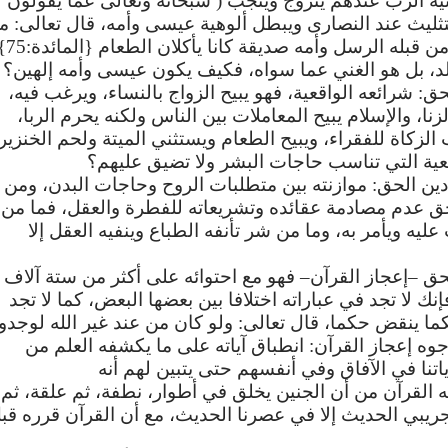
ية
الرب
عندهم
يتزوج
وينجب
(
سبحانه
وتعالى
عما
يقولون
تثليث
عند
النصارى
ويبطل
ألوهية
عيسى
وأمه،
قال
تعالى
:
ما
ن
قبله
الرسل
وأمه
صديقة
كانا
يأكلان
الطعام
{
المائدة
:75}
د،
بل
هو
الغني
عما
سواه،
فكيف
يكون
عيسى
وأمه
إلهين؟
حق
:
شرائعه
الواقعية،
فهو
يبيح
الزواج
بالنساء،
ويرغب
فيه،
لزنا،
والإسلام
يبيح
المعاملات
بين
الناس
ولكنه
يحرم
الربا،
الزكاة
للفقراء،
ويبيح
الطعام
ويستثني
الميتة
ولحم
الخنزير
عية
التي
تناسب
حاجات
البشر
ولا
تضيق
عليهم؟
دين
الحق
:
موازنته
بين
متطلبات
الروح
وحاجات
البدن،
ومن
ق
عدم
مصادمة
عقائده
وتشريعاته
للفطرة
والعقل،
فما
من
عليه
ويأمر
به،
وما
من
شر
تأنفه
الطباع
وينفيه
العقل
إلا
حق
–
إعجاز
القرآن
–
فهو
مع
احتوائه
على
أكثر
من
ستة
آلاف
إنك
لا
تجد
في
عباراته
اختلافا
بين
بعضها
البعض،
كما
لا
تجد
ما
ينقض
حكما،
قال
تعالى
:
ولو
كان
من
عند
غير
الله
لوجدوا
جوه
إعجاز
القرآن
:
انطباق
آياته
على
ما
يكشفه
العلم
من
اتنا
في
الآفاق
وفي
أنفسهم
حتى
يتبين
لهم
أنه
ه
القرآن
من
أن
الجنين
يخلق
في
أطوار،
نطفة،
ثم
علقة،
ثم
جريبي
الحديث
إلا
في
عصرنا
الحديث،
مع
أن
القرآن
قرره
قب