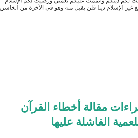
لت
لكم
دينكم
وأتممت
عليكم
نعمتي
ورضيت
لكم
الإسلام
غ
غير
الإسلام
دينا
فلن
يقبل
منه
وهو
في
الآخرة
من
الخاسري
راءات مقالة أخطاء القرآن
لعمية الفاشلة عليها