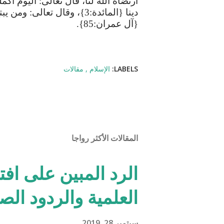
ارتضاه
الله
لنا،
قال
تعالى
:
اليوم
أكم
دينا
{
المائدة
:3}
،
وقال
تعالى
:
ومن
يبت
{
آل
عمران
:85}.
LABELS:
الإسلام
مقالات
المقالات الأكثر رواجا
الرد المبين على افت
العلمية والردود الص
سبتمبر 28, 2019