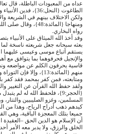
عداه
من
المعبودات
الباطلة،
قال
تعا
الطاغوت
{
النحل
:36}
،
فدين
الأنبياء
و
ولكن
الاختلاف
بينهم
في
الشريعة
وال
ومنهاجا
{
المائدة
:48}
،
وقال
صلى
الل
رواه
البخاري
.
وقد
أخذ
الله
الميثاق
على
الأنبياء
بتص
بعثه
سبحانه
جعل
شريعته
ناسخة
لما
يستقم
أتباع
موسى
وعيسى
عليهما
ا
والإنجيل
فحرفوهما
بما
يتوافق
مع
أهو
قاسية
يحرفون
الكلم
عن
مواضعه
ون
منهم
{
المائدة
:13}
،
وإلا
فإن
التوراة
و
ومتابعته،
فمن
كفر
بمحمد
فقد
كفر
با
ولقد
حفظ
الله
القرآن
عن
التغيير
وال
{
الحجر
:9}
،
فلحفظ
الله
له
لم
يتبدل
م
المسلمين،
وغزو
الصليبيين
والتتار،
وم
كيدهم
ذهب
أدراج
الرياح،
وهذا
من
ال
جميعا
بتلك
المعجزة
الباقية،
وهي
الق
أن
الإسلام
هو
الدين
الحق
–
العقيدة
ا
الخلق
والرزق،
ولا
يدبر
معه
الأمر
أحد،