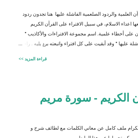
ن العلمية والردود الصلعمية الفاشلة عليها هنا تجدون ردود
اعداء الاسلام، في سبيل الافتراء على القرآن الكريم
يان على أخطاء علمية. اسم مجموعة الافتراءات والأكاذيب "
ة عليها " وقد أبقيت على كل افتراء واتبعته بردٍ يليه . راجيًا
لي، ولا تنسوني من دعائكم ( محمد سليم مصاروه - صيدلي
قراءة المزيد >>
وماجيستير في علوم الأدوية ) أخطاء القرآن العلميّة و الردود الصلعميّة الفاشلة عليها : الافتراء : 1 -
زوجيّة الأشياء في القرآن : مِنْ كُلِّ شَيْءٍ خَلَقْنَا زَوْجَيْنِ لَعَلَّكُمْ تَذَكَّرُونَ / الذاريات : 49 وَمِنْ كُلِّ الثَّمَرَاتِ
نِ اثْنَيْنِ / الرعد : 3 حَتَّى إِذَا جَاءَ أَمْرُنَا وَفَارَ التَّنُّورُ قُلْنَا احْمِلْ فِيهَا مِنْ كُلٍّ زَوْجَيْنِ اثْنَيْنِ /
 الكريم - سورة مريم
 الكرام ملف كامل عن معاني الكلمات مع لطائف شرح و
 يمكن تحميلها عبر هذا الرابط