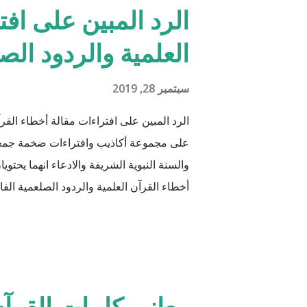
الرد المبين على افت
العلمية والردود الص
سبتمبر 28, 2019
الرد المبين على افتراءات مقالة أخطاء القرآ
على مجموعة أكاذيب وافتراءات ضخمة جمعها 
والسنة النبوية الشريفة والادعاء انهما يحتو
أخطاء القرآن العلمية والردود الصلعمية الفاشل
أن يكون ذلك في ميزان حسناتي وحسنات أه
جَعَلَ فِيهَا زَوْجَيْ
هود : 11 و اذا طبقنا هذه الآبات وجدنا فيها شيئاً من التناقض مع الوقائع المكتشفة عل...
معاني كلمات القرآن