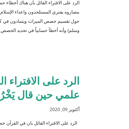
الرد على الافتراء القائل بأن هناك أخطاء ح
مصاروه يفتري المستلحدون واعداء الإسلام 
حول تقسيم حصص الميراث ويتمادون في كذبهم
وسلم) وأنه أخطأ حسابياً في تحديد الحصص و
مدعو إلى أن يحاول أن يكتب شيئًا مثل القرآن
القرآن الكريم مقدار حصص الوارثين المحتمل
الأخت نصف مقدار الأخ الشقيق ولكن هناك ال
الوقت مثل (أخ، أخت، عّم، جد حفيد وكذا) 
الرد على الافتراء ال
الكريم لكل الحالات التي فيها تراكيب مختلفة م
علمي حين قال يَخْرُجُ مِن
والمعادلات الرياضية وعندها سيكون سُمْكُه..
أكتوبر 09, 2020
الرد على الافتراء القائل بان في القرآن خطأ علمي 