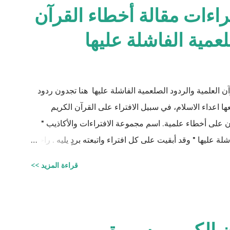
راءات مقالة أخطاء القرآن
لعمية الفاشلة عليها
ن العلمية والردود الصلعمية الفاشلة عليها هنا تجدون ردود
اعداء الاسلام، في سبيل الافتراء على القرآن الكريم
يان على أخطاء علمية. اسم مجموعة الافتراءات والأكاذيب "
ة عليها " وقد أبقيت على كل افتراء واتبعته بردٍ يليه . راجيًا
لي، ولا تنسوني من دعائكم ( محمد سليم مصاروه - صيدلي
قراءة المزيد >>
وماجيستير في علوم الأدوية ) أخطاء القرآن العلميّة و الردود الصلعميّة الفاشلة عليها : الافتراء : 1 -
زوجيّة الأشياء في القرآن : مِنْ كُلِّ شَيْءٍ خَلَقْنَا زَوْجَيْنِ لَعَلَّكُمْ تَذَكَّرُونَ / الذاريات : 49 وَمِنْ كُلِّ الثَّمَرَاتِ
نِ اثْنَيْنِ / الرعد : 3 حَتَّى إِذَا جَاءَ أَمْرُنَا وَفَارَ التَّنُّورُ قُلْنَا احْمِلْ فِيهَا مِنْ كُلٍّ زَوْجَيْنِ اثْنَيْنِ /
 الكريم - سورة مريم