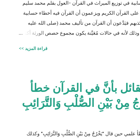
سابية في توزيع الميراث في القرآن -العول بقلم محمد سليم
على القرآن الكريم ويزعمون أن القرآن فيه أخطاء حسابية
 فيَدَّعون أن القرآن من تأليف محمد (صلى الله عليه
ذلك لأنه في حالات مُعَيَّنة يكون مجموع حصص الورثة أكثر
من ١٠٠٪؜ وفِي حالات أخرى يكون أقل من ١٠٠٪. والحقيقة أن من يشكك في القرآن الكريم فهو أكثر من
قراءة المزيد >>
 الكريم وليقدم لنا إبداعاته! على كل حال، حدَّدت آيات
 وجودهم على الغالب أثناء تقسيم الميراث، فمثلاً ترث
كثير من الاحتمالات لوجود عدة أنواع من الورثة في نفس
وبطبيعة الحال ليس من المعقول افتراض تفصيل آيات القرآن
قائل بأنَّ في القرآن خطأ
ن الوارثين، وإلِّا لصار القرآن مُجَلَّدات من الحسابات
ْ بَيْنِ الصُّلْبِ وَالتَّرَائِبِ
.
حين قال "يَخْرُجُ مِنْ بَيْنِ الصُّلْبِ وَالتَّرَائِبِ" وكذلك