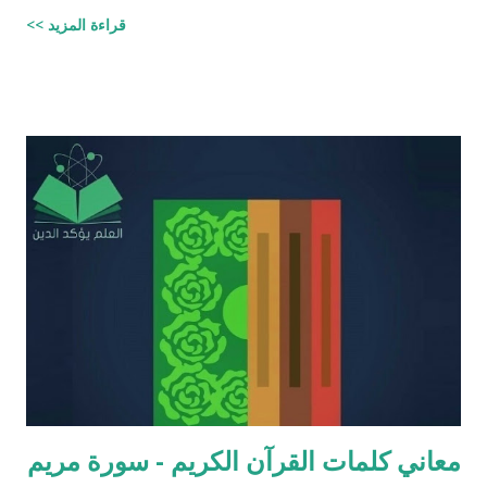
علمية. اسم مجموعة الافتراءات والأكاذيب " أخطاء القرآن العلمية
قراءة المزيد >>
والردود الصلعمية الفاشلة عليها " وقد أبقيت على كل افتراء واتبعته
بردٍ يليه . راجيًا أن يكون ذلك في ميزان حسناتي وحسنات أهلي، ولا
تنسوني من دعائكم ( محمد سليم مصاروه - صيدلي وماجيستير في
علوم الأدوية ) أخطاء القرآن العلميّة و الردود الصلعميّة الفاشلة عليها :
الافتراء : 1 - زوجيّة الأشياء في القرآن : مِنْ كُلِّ شَيْءٍ خَلَقْنَا زَوْجَيْنِ
لَعَلَّكُمْ تَذَكَّرُونَ / الذاريات : 49 وَمِنْ كُلِّ الثَّمَرَاتِ جَعَلَ فِيهَا زَوْجَيْنِ
اثْنَيْنِ / الرعد : 3 حَتَّى إِذَا جَاءَ أَمْرُنَا وَفَارَ التَّنُّورُ قُلْنَا احْمِلْ فِيهَا مِنْ كُلٍّ
زَوْجَيْنِ اثْنَيْنِ / هود : 11 و اذا طبقنا هذه الآبات وجدنا فيها شيئاً من
التناقض مع الوقائع المكتشفة عل...
معاني كلمات القرآن الكريم - سورة مريم