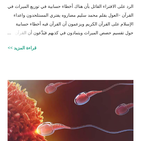
الرد على الافتراء القائل بأن هناك أخطاء حسابية في توزيع الميراث في
القرآن -العول بقلم محمد سليم مصاروه يفتري المستلحدون واعداء
الإسلام على القرآن الكريم ويزعمون أن القرآن فيه أخطاء حسابية
حول تقسيم حصص الميراث ويتمادون في كذبهم فيَدَّعون أن القرآن من
تأليف محمد (صلى الله عليه وسلم) وأنه أخطأ حسابياً في تحديد
قراءة المزيد >>
الحصص وذلك لأنه في حالات مُعَيَّنة يكون مجموع حصص الورثة أكثر
من ١٠٠٪؜ وفِي حالات أخرى يكون أقل من ١٠٠٪. والحقيقة أن من
يشكك في القرآن الكريم فهو أكثر من مدعو إلى أن يحاول أن يكتب
شيئًا مثل القرآن الكريم وليقدم لنا إبداعاته! على كل حال، حدَّدت آيات
القرآن الكريم مقدار حصص الوارثين المحتمل وجودهم على الغالب
أثناء تقسيم الميراث، فمثلاً ترث الأخت نصف مقدار الأخ الشقيق ولكن
هناك الكثير من الاحتمالات لوجود عدة أنواع من الورثة في نفس الوقت
مثل (أخ، أخت، عّم، جد حفيد وكذا) وبطبيعة الحال ليس من المعقول
افتراض تفصيل آيات القرآن الكريم لكل الحالات التي فيها تراكيب
مختلفة من الوارثين، وإلِّا لصار القرآن مُجَلَّدات من الحسابات
والمعادلات الرياضية وعندها سيكون سُمْكُه...