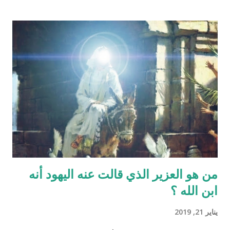
من ماء المرآة ومن المعروف طبيّاً أن اتحّاد البويضة داخل الرحم مع
نطفة واحدة من الرجل هو من يكوّن الجنين ثانياً ذلك الماء لا يتكوّن من
المنطقة الصدرية عندها ( الترائب ) , و لا يتكون مني الرجل من منطقته
الصدريّة أيضاً ( الصلب ) هو يتكون في الخصيتين خارج البطن بعيداً عن
منطقة الصدر !! وهذا ايضاً حديث صحيح يوضح مقصد الآية اكثر :" ماء
الرجل أبيض وماء المرأة أصفر، فإذا اجتمعا فعلا مني الرجل مني
المرأة أذكرا بإذن الله، وإذا علا مني المرأة مني الرجل أنثا بإذن الله "
صحيح مسلم ‪http://fatwa.islamweb.net/fatwa/index.php?
page=sh...
من هو العزير الذي قالت عنه اليهود أنه
ابن الله ؟
يناير 21, 2019