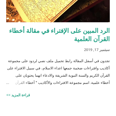
الرد المبين على الإفتراء في مقالة أخطاء
القرآن العلمية
سبتمبر 17, 2019
تجدون في أسفل المقالة رابط تحميل ملف نصي لردود على مجموعة
أكاذيب وافتراءات ضخمة جمعها اعداء الاسلام، في سبيل الافتراء على
القرآن الكريم والسنة النبوية الشريفة والادعاء انهما يحتويان على
أخطاء علمية. اسم مجموعة الافتراءات والأكاذيب " أخطاء القرآن
العلمية والردود الصلعمية الفاشلة عليها " وقد أبقيت على كل افتراء
قراءة المزيد >>
واتبعته بردٍ يليه . راجيًا أن يكون ذلك في ميزان حسناتي ، ولا تنسوني
من دعائكم (محمد سليم مصاروه - صيدلي وماجيستير في علوم
الأدوية ) للتحميل انقر هنا