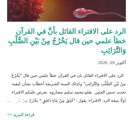
الرد على الافتراء القائل بأنَّ في القرآن
خطأ علمي حين قال يَخْرُجُ مِنْ بَيْنِ الصُّلْبِ
وَالتَّرَائِبِ
أكتوبر 09, 2020
الرد على الافتراء القائل بان في القرآن خطأ علمي حين قال "يَخْرُجُ
مِنْ بَيْنِ الصُّلْبِ وَالتَّرَائِبِ" وكذلك السنة الشريفة أخطأت بشأن كيفية
تحديد جنس الجنين بقلم:محمد سليم مصاروه نعرض عليكم الافتراء
اولًا يتبعه الرد: الافتراء: يقول : "خُلِقَ مِنْ مَاءٍ دَافِقٍ * يَخْرُجُ مِنْ بَيْنِ
الصُّلْبِ وَالتَّرَائِبِ / الطارق: 6 - 7 شرح المفسرين :
قراءة المزيد >>
‪http://fatwa.islamweb.net/fatwa/index.php?
page=showfatwa&Option=FatwaId&Id=38118‬ الإنسان لا يخلق