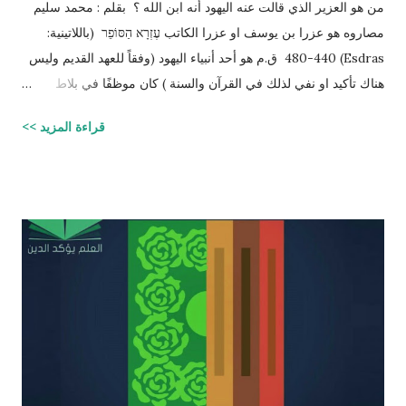
من هو العزير الذي قالت عنه اليهود أنه ابن الله ؟ بقلم : محمد سليم
مصاروه هو عزرا بن يوسف او عزرا الكاتب עֶזְרָא הַסּוֹפֵר (باللاتينية:
Esdras) 480-440 ق.م هو أحد أنبياء اليهود (وفقاً للعهد القديم وليس
هناك تأكيد او نفي لذلك في القرآن والسنة ) كان موظفًا في بلاط
إمبراطور الفرس (ارتحتشستا) ومستشارًا له في شؤون الطائفة
قراءة المزيد >>
اليهودية وكان ملماً بالتوراة ومدرساً لتعاليمها وكذلك كان كاتباً ماهراً
للنصوص الدينية وقد تمكن عزرا من أن ينال عفو الإمبراطور عن اليهود
وسماحه لهم بالعودة إلى القدس وإقامة حكم ذاتي لهم، فقاد مجموعة
يهود المنفى في بابل إلى القدس وهناك فرض احترام التوراة وأعاد
تعاليمها وطهر المجتمع اليهودي من الزواج المختلط، ولهذه الأسباب
يحتل عزرا الكاتب مكانه عاليه جداً في الإرث الديني اليهود وقصته
مذكوره في ( سفر عزرا ) في العهد القديم ونجد في ملاحق الشروحات
اليهوديه للمشناه والمعروفه باسم ( توسفتا ) תוספתא نجد رأياً يُزعم ان
عزرا الكاتب كان مستحقاً لان تتنزل عليه التوراه لولا ان موسى عليه
السلام سبقه ! כי ראויה הייתה התורה להינתן על י...