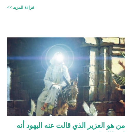
الصُّلْبِ وَالتَّرَائِبِ / الطارق: 6 - 7 شرح المفسرين :
قراءة المزيد >>
‪http://fatwa.islamweb.net/fatwa/index.php?
page=showfatwa&Option=FatwaId&Id=38118‬ الإنسان لا يخلق
من ماء المرآة ومن المعروف طبيّاً أن اتحّاد البويضة داخل الرحم مع
نطفة واحدة من الرجل هو من يكوّن الجنين ثانياً ذلك الماء لا يتكوّن من
المنطقة الصدرية عندها ( الترائب ) , و لا يتكون مني الرجل من منطقته
الصدريّة أيضاً ( الصلب ) هو يتكون في الخصيتين خارج البطن بعيداً عن
منطقة الصدر !! وهذا ايضاً حديث صحيح يوضح مقصد الآية اكثر :" ماء
الرجل أبيض وماء المرأة أصفر، فإذا اجتمعا فعلا مني الرجل مني
المرأة أذكرا بإذن الله، وإذا علا مني المرأة مني الرجل أنثا بإذن الله "
صحيح مسلم ‪http://fatwa.islamweb.net/fatwa/index.php?
page=sh...
من هو العزير الذي قالت عنه اليهود أنه