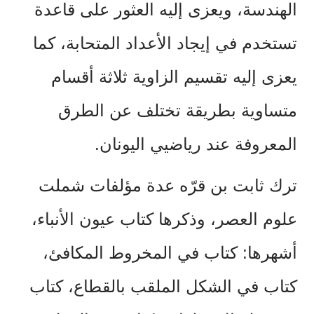
الهندسة،
ويعزى
إليه
العثور
على
قاعدة
تستخدم
في
إيجاد
الأعداد
المتحابة،
كما
يعزى
إليه
تقسيم
الزاوية
ثلاثة
أقسام
متساوية
بطريقة
تختلف
عن
الطرق
المعروفة
عند
رياضيي
اليونان
.
ترك
ثابت
بن
قرّه
عدة
مؤلفات
شملت
علوم
العصر،
وذكرها
كتاب
عيون
الأنباء،
أشهرها
:
كتاب
في
المخروط
المكافئ،
كتاب
في
الشكل
الملقب
بالقطاع،
كتاب