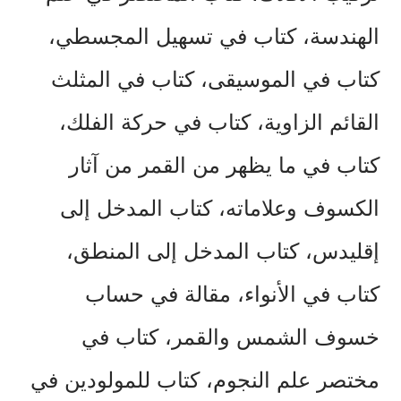
الهندسة،
كتاب
في
تسهيل
المجسطي،
كتاب
في
الموسيقى،
كتاب
في
المثلث
القائم
الزاوية،
كتاب
في
حركة
الفلك،
كتاب
في
ما
يظهر
من
القمر
من
آثار
الكسوف
وعلاماته،
كتاب
المدخل
إلى
إقليدس،
كتاب
المدخل
إلى
المنطق،
كتاب
في
الأنواء،
مقالة
في
حساب
خسوف
الشمس
والقمر،
كتاب
في
مختصر
علم
النجوم،
كتاب
للمولودين
في