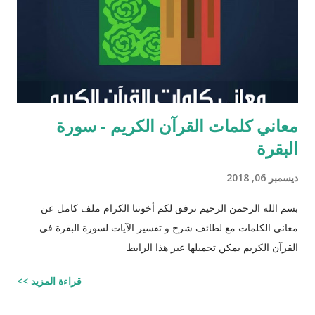
عزرا الكاتب كان مستحقاً لان تتنزل عليه التوراه لولا ان موسى عليه
السلام سبقه ! כי ראויה הייתה התורה להינתן על י...
معاني كلمات القرآن الكريم - سورة
البقرة
ديسمبر 06, 2018
بسم الله الرحمن الرحيم نرفق لكم أخوتنا الكرام ملف كامل عن
معاني الكلمات مع لطائف شرح و تفسير الآيات لسورة البقرة في
القرآن الكريم يمكن تحميلها عبر هذا الرابط
قراءة المزيد >>