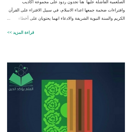
الصلعمية الفاشلة عليها هنا تجدون ردود على مجموعة أكاذيب
وافتراءات ضخمة جمعها اعداء الاسلام، في سبيل الافتراء على القرآن
الكريم والسنة النبوية الشريفة والادعاء انهما يحتويان على أخطاء
علمية. اسم مجموعة الافتراءات والأكاذيب " أخطاء القرآن العلمية
قراءة المزيد >>
والردود الصلعمية الفاشلة عليها " وقد أبقيت على كل افتراء واتبعته
بردٍ يليه . راجيًا أن يكون ذلك في ميزان حسناتي وحسنات أهلي، ولا
تنسوني من دعائكم ( محمد سليم مصاروه - صيدلي وماجيستير في
علوم الأدوية ) أخطاء القرآن العلميّة و الردود الصلعميّة الفاشلة عليها :
الافتراء : 1 - زوجيّة الأشياء في القرآن : مِنْ كُلِّ شَيْءٍ خَلَقْنَا زَوْجَيْنِ
لَعَلَّكُمْ تَذَكَّرُونَ / الذاريات : 49 وَمِنْ كُلِّ الثَّمَرَاتِ جَعَلَ فِيهَا زَوْجَيْنِ
اثْنَيْنِ / الرعد : 3 حَتَّى إِذَا جَاءَ أَمْرُنَا وَفَارَ التَّنُّورُ قُلْنَا احْمِلْ فِيهَا مِنْ كُلٍّ
زَوْجَيْنِ اثْنَيْنِ / هود : 11 و اذا طبقنا هذه الآبات وجدنا فيها شيئاً من
التناقض مع الوقائع المكتشفة عل...