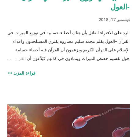
-العول
ديسمبر 17, 2018
الرد على الافتراء القائل بأن هناك أخطاء حسابية في توزيع الميراث في
القرآن -العول بقلم محمد سليم مصاروه يفتري المستلحدون واعداء
الإسلام على القرآن الكريم ويزعمون أن القرآن فيه أخطاء حسابية
حول تقسيم حصص الميراث ويتمادون في كذبهم فيَدَّعون أن القرآن من
تأليف محمد (صلى الله عليه وسلم) وأنه أخطأ حسابياً في تحديد
قراءة المزيد >>
الحصص وذلك لأنه في حالات مُعَيَّنة يكون مجموع حصص الورثة أكثر
من ١٠٠٪؜ وفِي حالات أخرى يكون أقل من ١٠٠٪. والحقيقة أن من
يشكك في القرآن الكريم فهو أكثر من مدعو إلى أن يحاول أن يكتب
شيئًا مثل القرآن الكريم وليقدم لنا إبداعاته! على كل حال، حدَّدت آيات
القرآن الكريم مقدار حصص الوارثين المحتمل وجودهم على الغالب
أثناء تقسيم الميراث، فمثلاً ترث الأخت نصف مقدار الأخ الشقيق ولكن
هناك الكثير من الاحتمالات لوجود عدة أنواع من الورثة في نفس الوقت
مثل (أخ، أخت، عّم، جد حفيد وكذا) وبطبيعة الحال ليس من المعقول