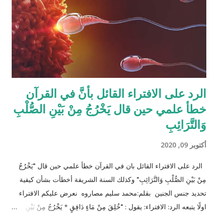
افتراض تفصيل آيات القرآن الكريم لكل الحالات التي فيها تراكيب
مختلفة من الوارثين، وإلِّا لصار القرآن مُجَلَّدات من الحسابات
والمعادلات الرياضية وعندها سيكون سُمْكُه...
الرد على الافتراء القائل بأنَّ في القرآن
خطأ علمي حين قال يَخْرُجُ مِنْ بَيْنِ الصُّلْبِ
وَالتَّرَائِبِ
أكتوبر 09, 2020
الرد على الافتراء القائل بان في القرآن خطأ علمي حين قال "يَخْرُجُ
مِنْ بَيْنِ الصُّلْبِ وَالتَّرَائِبِ" وكذلك السنة الشريفة أخطأت بشأن كيفية
تحديد جنس الجنين بقلم:محمد سليم مصاروه نعرض عليكم الافتراء
اولًا يتبعه الرد: الافتراء: يقول : "خُلِقَ مِنْ مَاءٍ دَافِقٍ * يَخْرُجُ مِنْ بَيْنِ