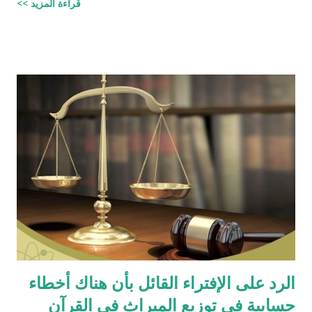
قراءة المزيد >>
واتبعته بردٍ يليه . راجيًا أن يكون ذلك في ميزان حسناتي ، ولا تنسوني
من دعائكم (محمد سليم مصاروه - صيدلي وماجيستير في علوم
الأدوية ) للتحميل انقر هنا
الرد على الإفتراء القائل بأن هناك أخطاء
حسابية في توزيع الميراث في القرآن