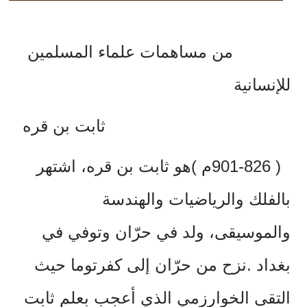
من مساهمات علماء المسلمين
للإنسانية
ثابت
بن
قره
( 901-826
م
)
هو
ثابت
بن
قره،
اشتهر
بالفلك
والرياضيات
والهندسة
والموسيقى،
ولد
في
حرّان
وتوفي
في
بغداد
.
نزح
من
حرّان
إلى
كفرتوما
حيث
التقى
الخوارزمي
الذي
أعجب
بعلم
ثابت