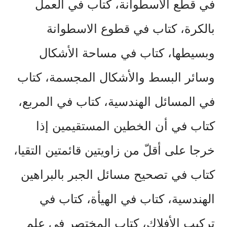
في
قطع
الاسطوانة،
كتاب
في
العمل
بالكرة،
كتاب
في
قطوع
الاسطوانة
وبسيطها،
كتاب
في
مساحة
الأشكال
وسائر
البسط
والأشكال
المجسمة،
كتاب
في
المسائل
الهندسية،
كتاب
في
المربع،
كتاب
في
أن
الخطين
المستقيمين
إذا
خرجا
على
أقلّ
من
زاويتين
قائمتين
التقيا،
كتاب
في
تصحيح
مسائل
الجبر
بالبراهين
الهندسية،
كتاب
في
الهيأة،
كتاب
في
تركيب
الأفلاك،
كتاب
المختصر
في
علم