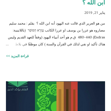
ابن الله ؟
يناير 21, 2019
من هو العزير الذي قالت عنه اليهود أنه ابن الله ؟ بقلم : محمد سليم
مصاروه هو عزرا بن يوسف او عزرا الكاتب עֶזְרָא הַסּוֹפֵר (باللاتينية:
Esdras) 480-440 ق.م هو أحد أنبياء اليهود (وفقاً للعهد القديم وليس
هناك تأكيد او نفي لذلك في القرآن والسنة ) كان موظفًا في بلاط
إمبراطور الفرس (ارتحتشستا) ومستشارًا له في شؤون الطائفة
قراءة المزيد >>
اليهودية وكان ملماً بالتوراة ومدرساً لتعاليمها وكذلك كان كاتباً ماهراً
للنصوص الدينية وقد تمكن عزرا من أن ينال عفو الإمبراطور عن اليهود
وسماحه لهم بالعودة إلى القدس وإقامة حكم ذاتي لهم، فقاد مجموعة
يهود المنفى في بابل إلى القدس وهناك فرض احترام التوراة وأعاد
تعاليمها وطهر المجتمع اليهودي من الزواج المختلط، ولهذه الأسباب
يحتل عزرا الكاتب مكانه عاليه جداً في الإرث الديني اليهود وقصته
مذكوره في ( سفر عزرا ) في العهد القديم ونجد في ملاحق الشروحات
اليهوديه للمشناه والمعروفه باسم ( توسفتا ) תוספתא نجد رأياً يُزعم ان