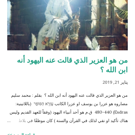
الرجل أبيض وماء المرأة أصفر، فإذا اجتمعا فعلا مني الرجل مني
المرأة أذكرا بإذن الله، وإذا علا مني المرأة مني الرجل أنثا بإذن الله "
صحيح مسلم ‪http://fatwa.islamweb.net/fatwa/index.php?
page=sh...
من هو العزير الذي قالت عنه اليهود أنه
ابن الله ؟
يناير 21, 2019
من هو العزير الذي قالت عنه اليهود أنه ابن الله ؟ بقلم : محمد سليم
مصاروه هو عزرا بن يوسف او عزرا الكاتب עֶזְרָא הַסּוֹפֵר (باللاتينية:
Esdras) 480-440 ق.م هو أحد أنبياء اليهود (وفقاً للعهد القديم وليس
هناك تأكيد او نفي لذلك في القرآن والسنة ) كان موظفًا في بلاط
إمبراطور الفرس (ارتحتشستا) ومستشارًا له في شؤون الطائفة
قراءة المزيد >>