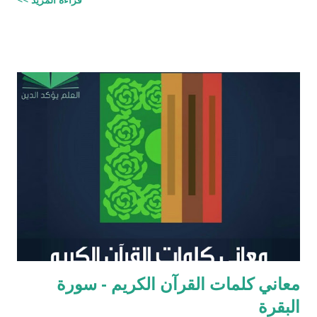
اليهودية وكان ملماً بالتوراة ومدرساً لتعاليمها وكذلك كان كاتباً ماهراً
للنصوص الدينية وقد تمكن عزرا من أن ينال عفو الإمبراطور عن اليهود
وسماحه لهم بالعودة إلى القدس وإقامة حكم ذاتي لهم، فقاد مجموعة
يهود المنفى في بابل إلى القدس وهناك فرض احترام التوراة وأعاد
تعاليمها وطهر المجتمع اليهودي من الزواج المختلط، ولهذه الأسباب
يحتل عزرا الكاتب مكانه عاليه جداً في الإرث الديني اليهود وقصته
مذكوره في ( سفر عزرا ) في العهد القديم ونجد في ملاحق الشروحات
اليهوديه للمشناه والمعروفه باسم ( توسفتا ) תוספתא نجد رأياً يُزعم ان
عزرا الكاتب كان مستحقاً لان تتنزل عليه التوراه لولا ان موسى عليه
السلام سبقه ! כי ראויה הייתה התורה להינתן על י...
معاني كلمات القرآن الكريم - سورة
البقرة