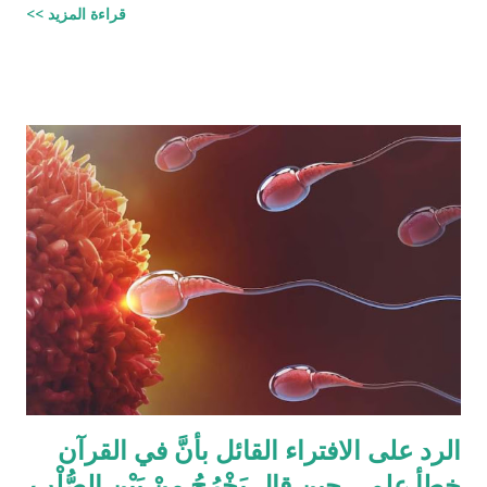
قراءة المزيد >>
الحصص وذلك لأنه في حالات مُعَيَّنة يكون مجموع حصص الورثة أكثر
من ١٠٠٪؜ وفِي حالات أخرى يكون أقل من ١٠٠٪. والحقيقة أن من
يشكك في القرآن الكريم فهو أكثر من مدعو إلى أن يحاول أن يكتب
شيئًا مثل القرآن الكريم وليقدم لنا إبداعاته! على كل حال، حدَّدت آيات
القرآن الكريم مقدار حصص الوارثين المحتمل وجودهم على الغالب
أثناء تقسيم الميراث، فمثلاً ترث الأخت نصف مقدار الأخ الشقيق ولكن
هناك الكثير من الاحتمالات لوجود عدة أنواع من الورثة في نفس الوقت
مثل (أخ، أخت، عّم، جد حفيد وكذا) وبطبيعة الحال ليس من المعقول
افتراض تفصيل آيات القرآن الكريم لكل الحالات التي فيها تراكيب
مختلفة من الوارثين، وإلِّا لصار القرآن مُجَلَّدات من الحسابات
والمعادلات الرياضية وعندها سيكون سُمْكُه...
الرد على الافتراء القائل بأنَّ في القرآن
خطأ علمي حين قال يَخْرُجُ مِنْ بَيْنِ الصُّلْبِ