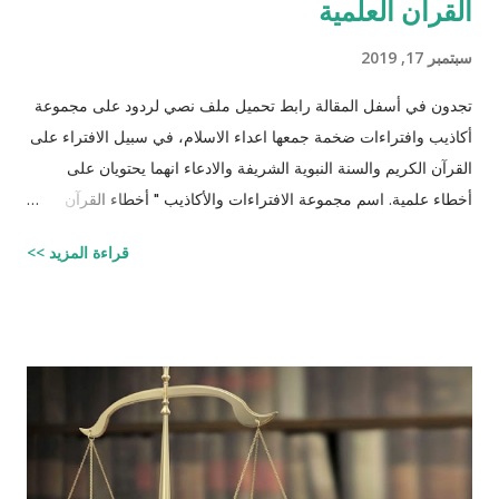
القرآن العلمية
سبتمبر 17, 2019
تجدون في أسفل المقالة رابط تحميل ملف نصي لردود على مجموعة
أكاذيب وافتراءات ضخمة جمعها اعداء الاسلام، في سبيل الافتراء على
القرآن الكريم والسنة النبوية الشريفة والادعاء انهما يحتويان على
أخطاء علمية. اسم مجموعة الافتراءات والأكاذيب " أخطاء القرآن
العلمية والردود الصلعمية الفاشلة عليها " وقد أبقيت على كل افتراء
قراءة المزيد >>
واتبعته بردٍ يليه . راجيًا أن يكون ذلك في ميزان حسناتي ، ولا تنسوني
من دعائكم (محمد سليم مصاروه - صيدلي وماجيستير في علوم
الأدوية ) للتحميل انقر هنا