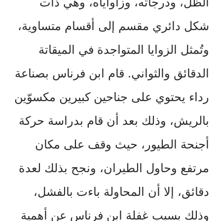
الظل، ودرجاته، وزاواياه، وهي ذات
شكل دائري مقسم إلى أقسام متساوية،
وتُمثل الزوايا المتواجدة في الميقاتة
الدقائق والثواني. قام ابن فرناس بصناعة
رداء يحتوي على جناحين كبيرين مكسوّين
بالريش، وذلك بعد أن قام بدراسة حركة
أجنحة الطيور، حيث وقف على مكان
مرتفع وحاول الطيران، ونجح بذلك لعدة
دقائق، إلا أن المحاولة باءت بالفشل،
وذلك بسبب غفلة ابن فرناس عن أهمية