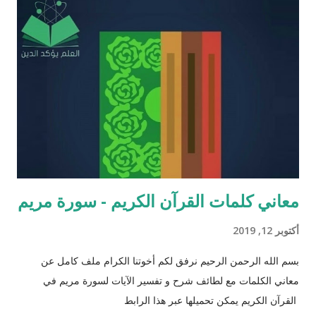
الافتراء : 1 - زوجيّة الأشياء في القرآن : مِنْ كُلِّ شَيْءٍ خَلَقْنَا زَوْجَيْنِ
لَعَلَّكُمْ تَذَكَّرُونَ / الذاريات : 49 وَمِنْ كُلِّ الثَّمَرَاتِ جَعَلَ فِيهَا زَوْجَيْنِ
اثْنَيْنِ / الرعد : 3 حَتَّى إِذَا جَاءَ أَمْرُنَا وَفَارَ التَّنُّورُ قُلْنَا احْمِلْ فِيهَا مِنْ كُلٍّ
زَوْجَيْنِ اثْنَيْنِ / هود : 11 و اذا طبقنا هذه الآبات وجدنا فيها شيئاً من
التناقض مع الوقائع المكتشفة عل...
معاني كلمات القرآن الكريم - سورة مريم
أكتوبر 12, 2019
بسم الله الرحمن الرحيم نرفق لكم أخوتنا الكرام ملف كامل عن
معاني الكلمات مع لطائف شرح و تفسير الآيات لسورة مريم في
القرآن الكريم يمكن تحميلها عبر هذا الرابط