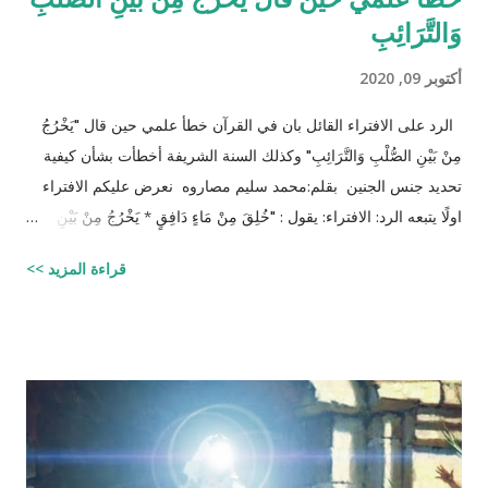
وَالتَّرَائِبِ
أكتوبر 09, 2020
الرد على الافتراء القائل بان في القرآن خطأ علمي حين قال "يَخْرُجُ
مِنْ بَيْنِ الصُّلْبِ وَالتَّرَائِبِ" وكذلك السنة الشريفة أخطأت بشأن كيفية
تحديد جنس الجنين بقلم:محمد سليم مصاروه نعرض عليكم الافتراء
اولًا يتبعه الرد: الافتراء: يقول : "خُلِقَ مِنْ مَاءٍ دَافِقٍ * يَخْرُجُ مِنْ بَيْنِ
الصُّلْبِ وَالتَّرَائِبِ / الطارق: 6 - 7 شرح المفسرين :
قراءة المزيد >>
‪http://fatwa.islamweb.net/fatwa/index.php?
page=showfatwa&Option=FatwaId&Id=38118‬ الإنسان لا يخلق
من ماء المرآة ومن المعروف طبيّاً أن اتحّاد البويضة داخل الرحم مع
نطفة واحدة من الرجل هو من يكوّن الجنين ثانياً ذلك الماء لا يتكوّن من
المنطقة الصدرية عندها ( الترائب ) , و لا يتكون مني الرجل من منطقته
الصدريّة أيضاً ( الصلب ) هو يتكون في الخصيتين خارج البطن بعيداً عن
منطقة الصدر !! وهذا ايضاً حديث صحيح يوضح مقصد الآية اكثر :" ماء