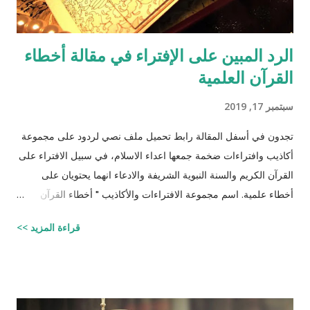
الرد المبين على الإفتراء في مقالة أخطاء
القرآن العلمية
سبتمبر 17, 2019
تجدون في أسفل المقالة رابط تحميل ملف نصي لردود على مجموعة
أكاذيب وافتراءات ضخمة جمعها اعداء الاسلام، في سبيل الافتراء على
القرآن الكريم والسنة النبوية الشريفة والادعاء انهما يحتويان على
أخطاء علمية. اسم مجموعة الافتراءات والأكاذيب " أخطاء القرآن
العلمية والردود الصلعمية الفاشلة عليها " وقد أبقيت على كل افتراء
قراءة المزيد >>
واتبعته بردٍ يليه . راجيًا أن يكون ذلك في ميزان حسناتي ، ولا تنسوني
من دعائكم (محمد سليم مصاروه - صيدلي وماجيستير في علوم
الأدوية ) للتحميل انقر هنا