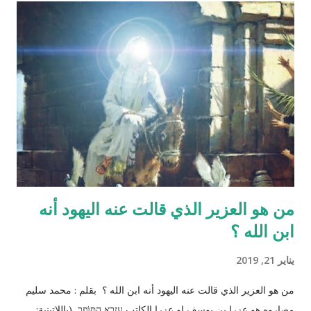
المنطقة الصدرية عندها ( الترائب ) , و لا يتكون مني الرجل من منطقته
الصدريّة أيضاً ( الصلب ) هو يتكون في الخصيتين خارج البطن بعيداً عن
منطقة الصدر !! وهذا ايضاً حديث صحيح يوضح مقصد الآية اكثر :" ماء
الرجل أبيض وماء المرأة أصفر، فإذا اجتمعا فعلا مني الرجل مني
المرأة أذكرا بإذن الله، وإذا علا مني المرأة مني الرجل أنثا بإذن الله "
صحيح مسلم ‪http://fatwa.islamweb.net/fatwa/index.php?
page=sh...
من هو العزير الذي قالت عنه اليهود أنه
ابن الله ؟
يناير 21, 2019
من هو العزير الذي قالت عنه اليهود أنه ابن الله ؟ بقلم : محمد سليم
مصاروه هو عزرا بن يوسف او عزرا الكاتب עֶזְרָא הַסּוֹפֵר (باللاتينية: