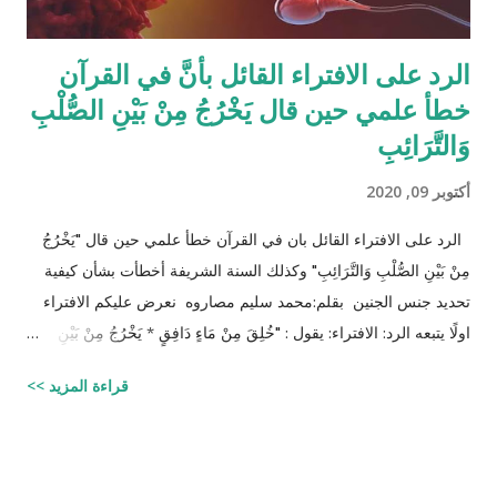
الرد على الافتراء القائل بأنَّ في القرآن
خطأ علمي حين قال يَخْرُجُ مِنْ بَيْنِ الصُّلْبِ
وَالتَّرَائِبِ
أكتوبر 09, 2020
الرد على الافتراء القائل بان في القرآن خطأ علمي حين قال "يَخْرُجُ
مِنْ بَيْنِ الصُّلْبِ وَالتَّرَائِبِ" وكذلك السنة الشريفة أخطأت بشأن كيفية
تحديد جنس الجنين بقلم:محمد سليم مصاروه نعرض عليكم الافتراء
اولًا يتبعه الرد: الافتراء: يقول : "خُلِقَ مِنْ مَاءٍ دَافِقٍ * يَخْرُجُ مِنْ بَيْنِ
الصُّلْبِ وَالتَّرَائِبِ / الطارق: 6 - 7 شرح المفسرين :
قراءة المزيد >>
‪http://fatwa.islamweb.net/fatwa/index.php?
page=showfatwa&Option=FatwaId&Id=38118‬ الإنسان لا يخلق
من ماء المرآة ومن المعروف طبيّاً أن اتحّاد البويضة داخل الرحم مع
نطفة واحدة من الرجل هو من يكوّن الجنين ثانياً ذلك الماء لا يتكوّن من