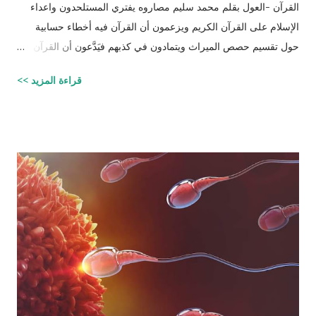
القرآن -العول بقلم محمد سليم مصاروه يفتري المستلحدون واعداء
الإسلام على القرآن الكريم ويزعمون أن القرآن فيه أخطاء حسابية
حول تقسيم حصص الميراث ويتمادون في كذبهم فيَدَّعون أن القرآن من
تأليف محمد (صلى الله عليه وسلم) وأنه أخطأ حسابياً في تحديد
قراءة المزيد >>
الحصص وذلك لأنه في حالات مُعَيَّنة يكون مجموع حصص الورثة أكثر
من ١٠٠٪؜ وفِي حالات أخرى يكون أقل من ١٠٠٪. والحقيقة أن من
يشكك في القرآن الكريم فهو أكثر من مدعو إلى أن يحاول أن يكتب
شيئًا مثل القرآن الكريم وليقدم لنا إبداعاته! على كل حال، حدَّدت آيات
القرآن الكريم مقدار حصص الوارثين المحتمل وجودهم على الغالب
أثناء تقسيم الميراث، فمثلاً ترث الأخت نصف مقدار الأخ الشقيق ولكن
هناك الكثير من الاحتمالات لوجود عدة أنواع من الورثة في نفس الوقت
مثل (أخ، أخت، عّم، جد حفيد وكذا) وبطبيعة الحال ليس من المعقول
افتراض تفصيل آيات القرآن الكريم لكل الحالات التي فيها تراكيب
مختلفة من الوارثين، وإلِّا لصار القرآن مُجَلَّدات من الحسابات
والمعادلات الرياضية وعندها سيكون سُمْكُه...