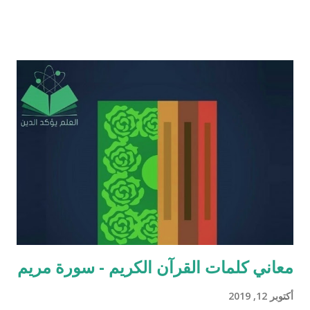
بردٍ يليه . راجيًا أن يكون ذلك في ميزان حسناتي وحسنات أهلي، ولا
تنسوني من دعائكم ( محمد سليم مصاروه - صيدلي وماجيستير في
علوم الأدوية ) أخطاء القرآن العلميّة و الردود الصلعميّة الفاشلة عليها :
الافتراء : 1 - زوجيّة الأشياء في القرآن : مِنْ كُلِّ شَيْءٍ خَلَقْنَا زَوْجَيْنِ
لَعَلَّكُمْ تَذَكَّرُونَ / الذاريات : 49 وَمِنْ كُلِّ الثَّمَرَاتِ جَعَلَ فِيهَا زَوْجَيْنِ
اثْنَيْنِ / الرعد : 3 حَتَّى إِذَا جَاءَ أَمْرُنَا وَفَارَ التَّنُّورُ قُلْنَا احْمِلْ فِيهَا مِنْ كُلٍّ
زَوْجَيْنِ اثْنَيْنِ / هود : 11 و اذا طبقنا هذه الآبات وجدنا فيها شيئاً من
التناقض مع الوقائع المكتشفة عل...
معاني كلمات القرآن الكريم - سورة مريم
أكتوبر 12, 2019