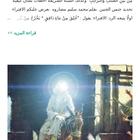
مِنْ بَيْنِ الصُّلْبِ وَالتَّرَائِبِ" وكذلك السنة الشريفة أخطأت بشأن كيفية
تحديد جنس الجنين بقلم:محمد سليم مصاروه نعرض عليكم الافتراء
اولًا يتبعه الرد: الافتراء: يقول : "خُلِقَ مِنْ مَاءٍ دَافِقٍ * يَخْرُجُ مِنْ بَيْنِ
الصُّلْبِ وَالتَّرَائِبِ / الطارق: 6 - 7 شرح المفسرين :
قراءة المزيد >>
‪http://fatwa.islamweb.net/fatwa/index.php?
page=showfatwa&Option=FatwaId&Id=38118‬ الإنسان لا يخلق
من ماء المرآة ومن المعروف طبيّاً أن اتحّاد البويضة داخل الرحم مع
نطفة واحدة من الرجل هو من يكوّن الجنين ثانياً ذلك الماء لا يتكوّن من
المنطقة الصدرية عندها ( الترائب ) , و لا يتكون مني الرجل من منطقته
الصدريّة أيضاً ( الصلب ) هو يتكون في الخصيتين خارج البطن بعيداً عن
منطقة الصدر !! وهذا ايضاً حديث صحيح يوضح مقصد الآية اكثر :" ماء
الرجل أبيض وماء المرأة أصفر، فإذا اجتمعا فعلا مني الرجل مني
المرأة أذكرا بإذن الله، وإذا علا مني المرأة مني الرجل أنثا بإذن الله "
صحيح مسلم ‪http://fatwa.islamweb.net/fatwa/index.php?
page=sh...