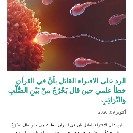
أثناء تقسيم الميراث، فمثلاً ترث الأخت نصف مقدار الأخ الشقيق ولكن
هناك الكثير من الاحتمالات لوجود عدة أنواع من الورثة في نفس الوقت
مثل (أخ، أخت، عّم، جد حفيد وكذا) وبطبيعة الحال ليس من المعقول
افتراض تفصيل آيات القرآن الكريم لكل الحالات التي فيها تراكيب
مختلفة من الوارثين، وإلِّا لصار القرآن مُجَلَّدات من الحسابات
والمعادلات الرياضية وعندها سيكون سُمْكُه...
الرد على الافتراء القائل بأنَّ في القرآن
خطأ علمي حين قال يَخْرُجُ مِنْ بَيْنِ الصُّلْبِ
وَالتَّرَائِبِ
أكتوبر 09, 2020
الرد على الافتراء القائل بان في القرآن خطأ علمي حين قال "يَخْرُجُ