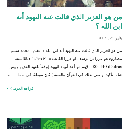
من هو العزير الذي قالت عنه اليهود أنه
ابن الله ؟
يناير 21, 2019
من هو العزير الذي قالت عنه اليهود أنه ابن الله ؟ بقلم : محمد سليم
مصاروه هو عزرا بن يوسف او عزرا الكاتب עֶזְרָא הַסּוֹפֵר (باللاتينية:
Esdras) 480-440 ق.م هو أحد أنبياء اليهود (وفقاً للعهد القديم وليس
هناك تأكيد او نفي لذلك في القرآن والسنة ) كان موظفًا في بلاط
إمبراطور الفرس (ارتحتشستا) ومستشارًا له في شؤون الطائفة
قراءة المزيد >>
اليهودية وكان ملماً بالتوراة ومدرساً لتعاليمها وكذلك كان كاتباً ماهراً
للنصوص الدينية وقد تمكن عزرا من أن ينال عفو الإمبراطور عن اليهود
وسماحه لهم بالعودة إلى القدس وإقامة حكم ذاتي لهم، فقاد مجموعة
يهود المنفى في بابل إلى القدس وهناك فرض احترام التوراة وأعاد
تعاليمها وطهر المجتمع اليهودي من الزواج المختلط، ولهذه الأسباب