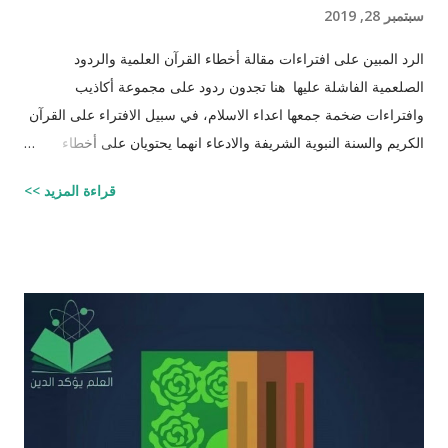
سبتمبر 28, 2019
الرد المبين على افتراءات مقالة أخطاء القرآن العلمية والردود
الصلعمية الفاشلة عليها هنا تجدون ردود على مجموعة أكاذيب
وافتراءات ضخمة جمعها اعداء الاسلام، في سبيل الافتراء على القرآن
الكريم والسنة النبوية الشريفة والادعاء انهما يحتويان على أخطاء
علمية. اسم مجموعة الافتراءات والأكاذيب " أخطاء القرآن العلمية
قراءة المزيد >>
والردود الصلعمية الفاشلة عليها " وقد أبقيت على كل افتراء واتبعته
بردٍ يليه . راجيًا أن يكون ذلك في ميزان حسناتي وحسنات أهلي، ولا
تنسوني من دعائكم ( محمد سليم مصاروه - صيدلي وماجيستير في
علوم الأدوية ) أخطاء القرآن العلميّة و الردود الصلعميّة الفاشلة عليها :
الافتراء : 1 - زوجيّة الأشياء في القرآن : مِنْ كُلِّ شَيْءٍ خَلَقْنَا زَوْجَيْنِ
لَعَلَّكُمْ تَذَكَّرُونَ / الذاريات : 49 وَمِنْ كُلِّ الثَّمَرَاتِ جَعَلَ فِيهَا زَوْجَيْنِ
اثْنَيْنِ / الرعد : 3 حَتَّى إِذَا جَاءَ أَمْرُنَا وَفَارَ التَّنُّورُ قُلْنَا احْمِلْ فِيهَا مِنْ كُلٍّ
زَوْجَيْنِ اثْنَيْنِ / هود : 11 و اذا طبقنا هذه الآبات وجدنا فيها شيئاً من
التناقض مع الوقائع المكتشفة عل...