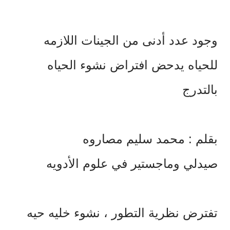
وجود عدد أدنى من الجينات اللازمه
للحياه يدحض افتراض نشوء الحياه
بالتدرج
بقلم : محمد سليم مصاروه
صيدلي وماجستير في علوم الأدويه
تفترض نظرية التطور ، نشوء خليه حيه