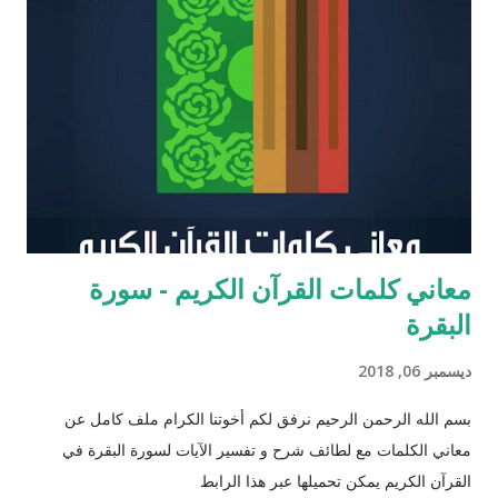
يحتل عزرا الكاتب مكانه عاليه جداً في الإرث الديني اليهود وقصته
مذكوره في ( سفر عزرا ) في العهد القديم ونجد في ملاحق الشروحات
اليهوديه للمشناه والمعروفه باسم ( توسفتا ) תוספתא نجد رأياً يُزعم ان
عزرا الكاتب كان مستحقاً لان تتنزل عليه التوراه لولا ان موسى عليه
السلام سبقه ! כי ראויה הייתה התורה להינתן על י...
معاني كلمات القرآن الكريم - سورة
البقرة
ديسمبر 06, 2018
بسم الله الرحمن الرحيم نرفق لكم أخوتنا الكرام ملف كامل عن
معاني الكلمات مع لطائف شرح و تفسير الآيات لسورة البقرة في
القرآن الكريم يمكن تحميلها عبر هذا الرابط