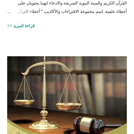
القرآن الكريم والسنة النبوية الشريفة والادعاء انهما يحتويان على
أخطاء علمية. اسم مجموعة الافتراءات والأكاذيب " أخطاء القرآن
العلمية والردود الصلعمية الفاشلة عليها " وقد أبقيت على كل افتراء
قراءة المزيد >>
واتبعته بردٍ يليه . راجيًا أن يكون ذلك في ميزان حسناتي ، ولا تنسوني
من دعائكم (محمد سليم مصاروه - صيدلي وماجيستير في علوم
الأدوية ) للتحميل انقر هنا