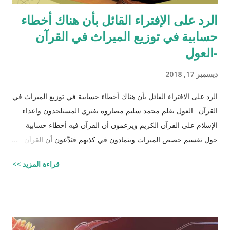
الرد على الإفتراء القائل بأن هناك أخطاء
حسابية في توزيع الميراث في القرآن
-العول
ديسمبر 17, 2018
الرد على الافتراء القائل بأن هناك أخطاء حسابية في توزيع الميراث في
القرآن -العول بقلم محمد سليم مصاروه يفتري المستلحدون واعداء
الإسلام على القرآن الكريم ويزعمون أن القرآن فيه أخطاء حسابية
حول تقسيم حصص الميراث ويتمادون في كذبهم فيَدَّعون أن القرآن من
تأليف محمد (صلى الله عليه وسلم) وأنه أخطأ حسابياً في تحديد
قراءة المزيد >>
الحصص وذلك لأنه في حالات مُعَيَّنة يكون مجموع حصص الورثة أكثر
من ١٠٠٪؜ وفِي حالات أخرى يكون أقل من ١٠٠٪. والحقيقة أن من
يشكك في القرآن الكريم فهو أكثر من مدعو إلى أن يحاول أن يكتب
شيئًا مثل القرآن الكريم وليقدم لنا إبداعاته! على كل حال، حدَّدت آيات
القرآن الكريم مقدار حصص الوارثين المحتمل وجودهم على الغالب