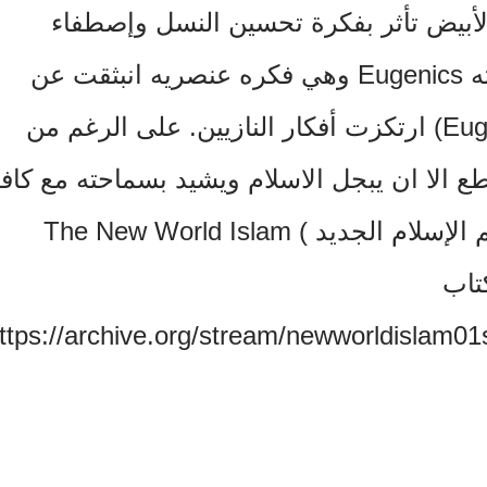
لأبيض تأثر بفكرة تحسين النسل وإصطفاء
العرق والمحافظه على جيناته Eugenics وهي فكره عنصريه انبثقت عن
نظرية التطور وعليها (Eugenics) ارتكزت أفكار النازيين. على الرغم من
تطع الا ان يبجل الاسلام ويشيد بسماحته مع كاف
ديد ) The New World Islam
https://archive.org/stream/newworldislam