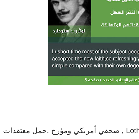
‏Lothrop Stoddard (1883-1950) , صحفي أمريكي ومؤرخ .حمل معتقدات