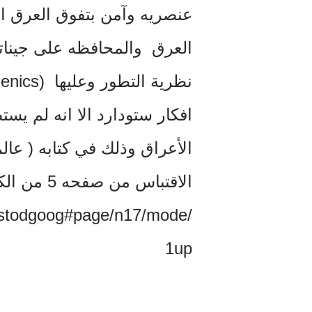
عنصريه وآمن بتفوق العرق ا
افكار ستودارد الا انه لم يس
الأعراق وذلك في كتابه ( عالم الإسلام الج
الاقتباس من صفحه 5 من الكتاب
‏01stodgoog#page/n17/mode
1up