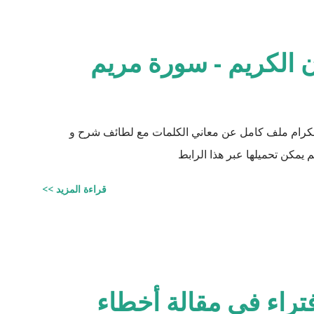
زوجيّة الأشياء في القرآن : مِنْ كُلِّ شَيْءٍ خَلَقْنَا زَوْجَيْنِ لَعَلَّكُمْ تَذَكَّرُونَ / الذاريات : 49 وَمِنْ كُلِّ الثَّمَرَاتِ
نِ اثْنَيْنِ / الرعد : 3 حَتَّى إِذَا جَاءَ أَمْرُنَا وَفَارَ التَّنُّورُ قُلْنَا احْمِلْ فِيهَا مِنْ كُلٍّ زَوْجَيْنِ اثْنَيْنِ /
 الكريم - سورة مريم
 الكرام ملف كامل عن معاني الكلمات مع لطائف شرح و
 يمكن تحميلها عبر هذا الرابط
قراءة المزيد >>
فتراء في مقالة أخطاء