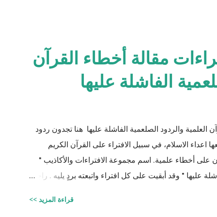
راءات مقالة أخطاء القرآن
لعمية الفاشلة عليها
ن العلمية والردود الصلعمية الفاشلة عليها هنا تجدون ردود
اعداء الاسلام، في سبيل الافتراء على القرآن الكريم
يان على أخطاء علمية. اسم مجموعة الافتراءات والأكاذيب "
ة عليها " وقد أبقيت على كل افتراء واتبعته بردٍ يليه . راجيًا
لي، ولا تنسوني من دعائكم ( محمد سليم مصاروه - صيدلي
قراءة المزيد >>
وماجيستير في علوم الأدوية ) أخطاء القرآن العلميّة و الردود الصلعميّة الفاشلة عليها : الافتراء : 1 -