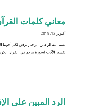
جَعَلَ فِيهَا زَوْجَيْ
هود : 11 و اذا طبقنا هذه الآبات وجدنا فيها شيئاً من التناقض مع الوقائع المكتشفة عل...
معاني كلمات القرآن
أكتوبر 12, 2019
بسم الله الرحمن الرحيم نرفق لكم أخوتنا
تفسير الآيات لسورة مريم في القرآن الكريم
الرد المبين على الإ