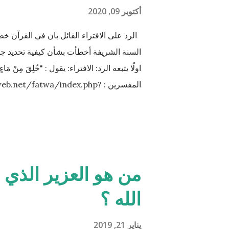
أكتوبر 09, 2020
الرد على الافتراء القائل بان في القرآن خطأ علمي 
السنة الشريفة أخطأت بشأن كيفية تحديد ج
المفسرين : ‪et/fatwa/index.php?
طبيّاً أن اتحّاد البويضة داخل الرحم مع نطفة 
من المنطقة الصدرية عندها ( الترائب ) , و ل
يتكون في الخصيتين خارج البطن بعيداً عن م
:" ماء الرجل أبيض وماء المرأة أصفر، فإذا اج
من هو العزير الذي ق
مني المرأة مني الرجل أنثا بإذن الله " صحي
الله ؟
mweb.net/fatwa/index.php?page=sh...
يناير 21, 2019