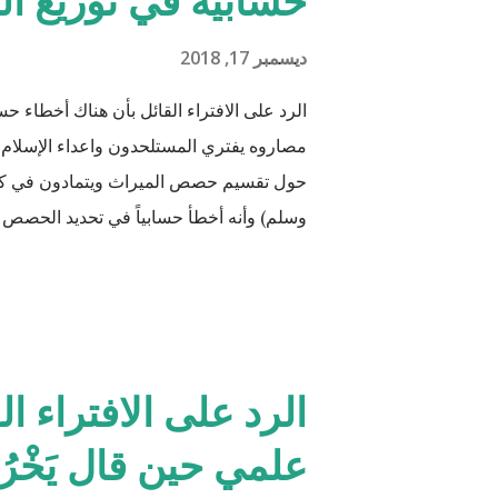
حسابية في توزيع ال
ديسمبر 17, 2018
الرد على الافتراء القائل بأن هناك أخطاء ح
مصاروه يفتري المستلحدون واعداء الإسلام 
حول تقسيم حصص الميراث ويتمادون في كذبهم
وسلم) وأنه أخطأ حسابياً في تحديد الحصص و
مدعو إلى أن يحاول أن يكتب شيئًا مثل القرآن
القرآن الكريم مقدار حصص الوارثين المحتمل
الأخت نصف مقدار الأخ الشقيق ولكن هناك ال
الوقت مثل (أخ، أخت، عّم، جد حفيد وكذا) 
الرد على الافتراء ال
الكريم لكل الحالات التي فيها تراكيب مختلفة م
علمي حين قال يَخْرُجُ مِن
والمعادلات الرياضية وعندها سيكون سُمْكُه..