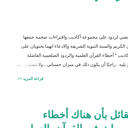
نصي لردود على مجموعة أكاذيب وافتراءات ضخمة جمعها
الكريم والسنة النبوية الشريفة والادعاء انهما يحتويان على
ذيب " أخطاء القرآن العلمية والردود الصلعمية الفاشلة
ٍ يليه . راجيًا أن يكون ذلك في ميزان حسناتي ، ولا تنسوني
جيستير في علوم الأدوية ) للتحميل انقر هنا
قراءة المزيد >>
لقائل بأن هناك أخطاء