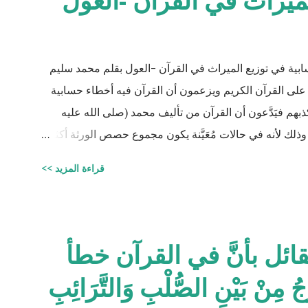
ميراث في القرآن -العول
سابية في توزيع الميراث في القرآن -العول بقلم محمد سليم
على القرآن الكريم ويزعمون أن القرآن فيه أخطاء حسابية
 فيَدَّعون أن القرآن من تأليف محمد (صلى الله عليه
ذلك لأنه في حالات مُعَيَّنة يكون مجموع حصص الورثة أكثر
من ١٠٠٪؜ وفِي حالات أخرى يكون أقل من ١٠٠٪. والحقيقة أن من يشكك في القرآن الكريم فهو أكثر من
قراءة المزيد >>
 الكريم وليقدم لنا إبداعاته! على كل حال، حدَّدت آيات
 وجودهم على الغالب أثناء تقسيم الميراث، فمثلاً ترث
كثير من الاحتمالات لوجود عدة أنواع من الورثة في نفس
وبطبيعة الحال ليس من المعقول افتراض تفصيل آيات القرآن
قائل بأنَّ في القرآن خطأ
ن الوارثين، وإلِّا لصار القرآن مُجَلَّدات من الحسابات
ْ بَيْنِ الصُّلْبِ وَالتَّرَائِبِ
.