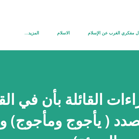
التخطي إلى المحتوى الرئيسي
ل مفكري الغرب عن الإسلام
الاسلام
‏المزيد…
اءات القائلة بأن في ال
دد ( يأجوج ومأجوج) و 