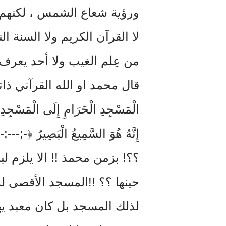
ورؤية شعاع الشمس ، لكنهم ي
لا القرآن الكريم ولا السنة 
من عِلم الغيب ولا أحد يعرف 
قال محمد او الله القرآني ذاته سُب
الْمَسْجِدِ الْحَرَامِ إِلَى الْمَسْجِدِ الْ
إِنَّهُ هُوَ السَّمِيعُ الْبَصِيرُ ﴿-;---;--1﴾-;-
؟؟! بزمن محمذ !! الا يلزم ل
حينها ؟؟ !!المسجد الأقصى لم
لذلك المسجد بل كان معبد ي