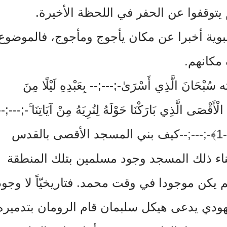
توقفوا عن الحفر في اللحظة الأخيرة.
النبوية أخبرا عن مكان يأجوج ومأجوج، فالموضوع
مكانهم.
ْحَانَ الَّذِي أَسْرَىٰ-;---;-
- بِعَبْدِهِ لَيْلًا مِنَ
أَقْصَى الَّذِي بَارَكْنَا حَوْلَهُ لِنُرِيَهُ مِنْ آيَاتِنَا ۚ-;---;--
-
-;--كيف بني المسجد الأقصى بالقدس
بناء ذلك المسجد وجود مسلمين بتلك المنطقة
 يكن موجودا في وقت محمد. فتاريخيّاً لا وجود
هودي يدعى هيكل سلبمان قام الرومان بتدميره