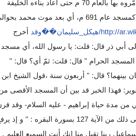
عدة مرّات وكانت اخر مرّة دمّروه بها بالعام 70 م حتى أعاد بناءه الخليفة
الأموي عبد الملك بن مروان كمسجد عام 691 م، أي بعد موت محمد بحو
ar.wi
http://
هيكل_سليمان��وقد
أخرج
ى أبي ذر قال: قلت: يا رسول الله، أي مسجد
لمسجد الحرام " قال: قلت: ثمّ أي؟ قال: "
 بينهما؟ قال: " أربعون سنة ،قول الشيخ ابن
نوير: فهذا الخبر قد بين أن المسجد الأقصى من
ي من مدة حياة إبراهيم - عليه السلام- وقد قر
ذكره بذكر الحرام مستدلّاً على ذلك من الآية 127 بسورة البقره : " و إذ ي
ماعيل ربنا تقبل منا انك أنت السميع العليم .