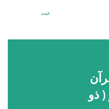
البحث
قرآن
( ذو