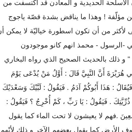
لاسلحة الحديدية و المعادن قد اكتسفت من
ن مؤلّفة ! وهذا ما يناقض بشدة قصّة ياجوج
ى لأكثر من أن تكون اسطورة خياليّة لا يمكن أ
عي -الرسول - محمذ انهم كانو موجودون
 " و ذلك بالحديث الصحيح الذي رواه البخاري
هُرَيْرَةَ أَنَّ النَّبِيَّ قَالَ : أَوَّلُ مَنْ يُدْعَى يَوْمَ
، فَيُقَالُ : هَذَا أَبُوكُمْ آدَمُ . فَيَقُولُ : لَبَّيْكَ وَسَعْدَيْكَ 
ذُرِّيَّتِكَ . فَيَقُولُ : يَا رَبِّ ، كَمْ أُخْرِجُ ؟ فَيَقُولُ :
ةً وَتِسْعِينَ .فهم لا يعيشون لا تحت الماء كما يقول
 الأرض كما يقول بعضهم الآخر و ذلك لأنّهم