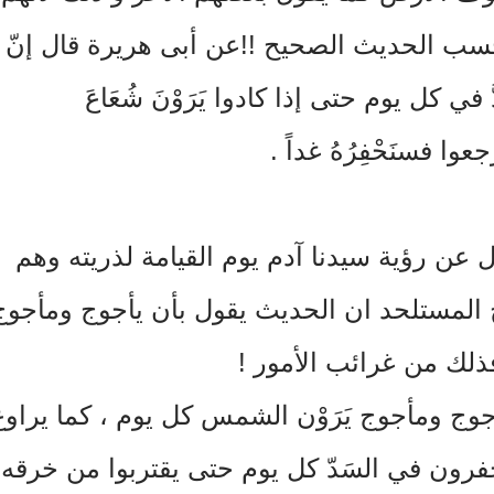
سب الحديث الصحيح !!عن أبى هريرة قال إنّ
ي كل يوم حتى إذا كادوا يَرَوْنَ شُعَاعَ
ا فسنَحْفِرُهُ غداً .
عن رؤية سيدنا آدم يوم القيامة لذريته وهم
ج المستلحد ان الحديث يقول بأن يأجوج ومأجوج
فذلك من غرائب الأمور !
أجوج ومأجوج يَرَوْن الشمس كل يوم ، كما يراوغ
حفرون في السَدّ كل يوم حتى يقتربوا من خرقه