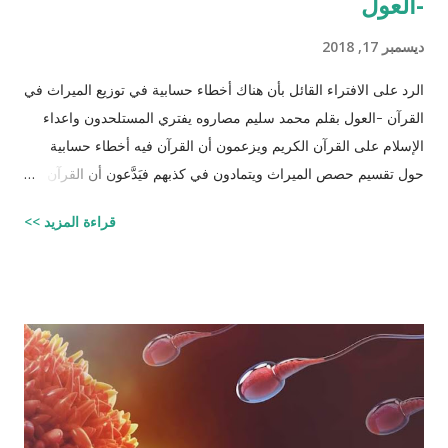
-العول
ديسمبر 17, 2018
الرد على الافتراء القائل بأن هناك أخطاء حسابية في توزيع الميراث في
القرآن -العول بقلم محمد سليم مصاروه يفتري المستلحدون واعداء
الإسلام على القرآن الكريم ويزعمون أن القرآن فيه أخطاء حسابية
حول تقسيم حصص الميراث ويتمادون في كذبهم فيَدَّعون أن القرآن من
تأليف محمد (صلى الله عليه وسلم) وأنه أخطأ حسابياً في تحديد
قراءة المزيد >>
الحصص وذلك لأنه في حالات مُعَيَّنة يكون مجموع حصص الورثة أكثر
من ١٠٠٪؜ وفِي حالات أخرى يكون أقل من ١٠٠٪. والحقيقة أن من
يشكك في القرآن الكريم فهو أكثر من مدعو إلى أن يحاول أن يكتب
شيئًا مثل القرآن الكريم وليقدم لنا إبداعاته! على كل حال، حدَّدت آيات
القرآن الكريم مقدار حصص الوارثين المحتمل وجودهم على الغالب
أثناء تقسيم الميراث، فمثلاً ترث الأخت نصف مقدار الأخ الشقيق ولكن
هناك الكثير من الاحتمالات لوجود عدة أنواع من الورثة في نفس الوقت
مثل (أخ، أخت، عّم، جد حفيد وكذا) وبطبيعة الحال ليس من المعقول