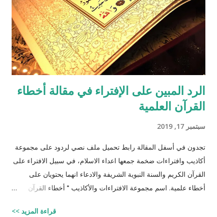
الرد المبين على الإفتراء في مقالة أخطاء
القرآن العلمية
سبتمبر 17, 2019
تجدون في أسفل المقالة رابط تحميل ملف نصي لردود على مجموعة
أكاذيب وافتراءات ضخمة جمعها اعداء الاسلام، في سبيل الافتراء على
القرآن الكريم والسنة النبوية الشريفة والادعاء انهما يحتويان على
أخطاء علمية. اسم مجموعة الافتراءات والأكاذيب " أخطاء القرآن
العلمية والردود الصلعمية الفاشلة عليها " وقد أبقيت على كل افتراء
قراءة المزيد >>
واتبعته بردٍ يليه . راجيًا أن يكون ذلك في ميزان حسناتي ، ولا تنسوني