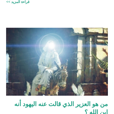
قراءة المزيد >>
‪http://fatwa.islamweb.net/fatwa/index.php?
page=showfatwa&Option=FatwaId&Id=38118‬ الإنسان لا يخلق
من ماء المرآة ومن المعروف طبيّاً أن اتحّاد البويضة داخل الرحم مع
نطفة واحدة من الرجل هو من يكوّن الجنين ثانياً ذلك الماء لا يتكوّن من
المنطقة الصدرية عندها ( الترائب ) , و لا يتكون مني الرجل من منطقته
الصدريّة أيضاً ( الصلب ) هو يتكون في الخصيتين خارج البطن بعيداً عن
منطقة الصدر !! وهذا ايضاً حديث صحيح يوضح مقصد الآية اكثر :" ماء
الرجل أبيض وماء المرأة أصفر، فإذا اجتمعا فعلا مني الرجل مني
المرأة أذكرا بإذن الله، وإذا علا مني المرأة مني الرجل أنثا بإذن الله "
صحيح مسلم ‪http://fatwa.islamweb.net/fatwa/index.php?
page=sh...
من هو العزير الذي قالت عنه اليهود أنه
ابن الله ؟