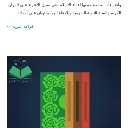
وافتراءات ضخمة جمعها اعداء الاسلام، في سبيل الافتراء على القرآن
الكريم والسنة النبوية الشريفة والادعاء انهما يحتويان على أخطاء
علمية. اسم مجموعة الافتراءات والأكاذيب " أخطاء القرآن العلمية
قراءة المزيد >>
والردود الصلعمية الفاشلة عليها " وقد أبقيت على كل افتراء واتبعته
بردٍ يليه . راجيًا أن يكون ذلك في ميزان حسناتي وحسنات أهلي، ولا
تنسوني من دعائكم ( محمد سليم مصاروه - صيدلي وماجيستير في
علوم الأدوية ) أخطاء القرآن العلميّة و الردود الصلعميّة الفاشلة عليها :
الافتراء : 1 - زوجيّة الأشياء في القرآن : مِنْ كُلِّ شَيْءٍ خَلَقْنَا زَوْجَيْنِ
لَعَلَّكُمْ تَذَكَّرُونَ / الذاريات : 49 وَمِنْ كُلِّ الثَّمَرَاتِ جَعَلَ فِيهَا زَوْجَيْنِ
اثْنَيْنِ / الرعد : 3 حَتَّى إِذَا جَاءَ أَمْرُنَا وَفَارَ التَّنُّورُ قُلْنَا احْمِلْ فِيهَا مِنْ كُلٍّ
زَوْجَيْنِ اثْنَيْنِ / هود : 11 و اذا طبقنا هذه الآبات وجدنا فيها شيئاً من
التناقض مع الوقائع المكتشفة عل...