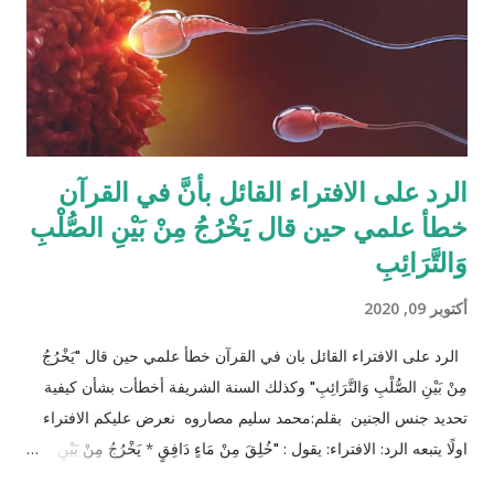
افتراض تفصيل آيات القرآن الكريم لكل الحالات التي فيها تراكيب
مختلفة من الوارثين، وإلِّا لصار القرآن مُجَلَّدات من الحسابات
والمعادلات الرياضية وعندها سيكون سُمْكُه...
الرد على الافتراء القائل بأنَّ في القرآن
خطأ علمي حين قال يَخْرُجُ مِنْ بَيْنِ الصُّلْبِ
وَالتَّرَائِبِ
أكتوبر 09, 2020
الرد على الافتراء القائل بان في القرآن خطأ علمي حين قال "يَخْرُجُ
مِنْ بَيْنِ الصُّلْبِ وَالتَّرَائِبِ" وكذلك السنة الشريفة أخطأت بشأن كيفية
تحديد جنس الجنين بقلم:محمد سليم مصاروه نعرض عليكم الافتراء
اولًا يتبعه الرد: الافتراء: يقول : "خُلِقَ مِنْ مَاءٍ دَافِقٍ * يَخْرُجُ مِنْ بَيْنِ
الصُّلْبِ وَالتَّرَائِبِ / الطارق: 6 - 7 شرح المفسرين :