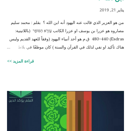
يناير 21, 2019
من هو العزير الذي قالت عنه اليهود أنه ابن الله ؟ بقلم : محمد سليم
مصاروه هو عزرا بن يوسف او عزرا الكاتب עֶזְרָא הַסּוֹפֵר (باللاتينية:
Esdras) 480-440 ق.م هو أحد أنبياء اليهود (وفقاً للعهد القديم وليس
هناك تأكيد او نفي لذلك في القرآن والسنة ) كان موظفًا في بلاط
إمبراطور الفرس (ارتحتشستا) ومستشارًا له في شؤون الطائفة
قراءة المزيد >>
اليهودية وكان ملماً بالتوراة ومدرساً لتعاليمها وكذلك كان كاتباً ماهراً
للنصوص الدينية وقد تمكن عزرا من أن ينال عفو الإمبراطور عن اليهود
وسماحه لهم بالعودة إلى القدس وإقامة حكم ذاتي لهم، فقاد مجموعة
يهود المنفى في بابل إلى القدس وهناك فرض احترام التوراة وأعاد
تعاليمها وطهر المجتمع اليهودي من الزواج المختلط، ولهذه الأسباب
يحتل عزرا الكاتب مكانه عاليه جداً في الإرث الديني اليهود وقصته
مذكوره في ( سفر عزرا ) في العهد القديم ونجد في ملاحق الشروحات
اليهوديه للمشناه والمعروفه باسم ( توسفتا ) תוספתא نجد رأياً يُزعم ان
عزرا الكاتب كان مستحقاً لان تتنزل عليه التوراه لولا ان موسى عليه