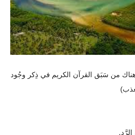
َّ هناك من سَبَق القرآن الكريم في ذِكر وجُود
عذب)
لرَّد.