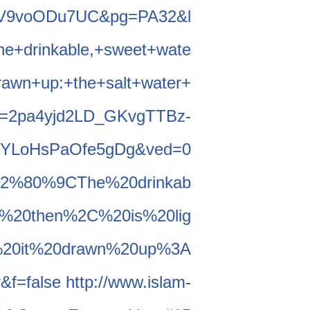
lV9voO
Du7UC&pg=PA32&l
e+drinka
ble,+sweet+wate
drawn+up:+
the+salt+water+
g=2pa4yjd
2LD_GKvgTTBz-
UYLoHs
PaOfe5gDg&ved=0
E2%80%
9CThe%20drinkab
%20the
n%2C%20is%20lig
%20it%
20drawn%20up%3A
&f=false
http://
www.islam-