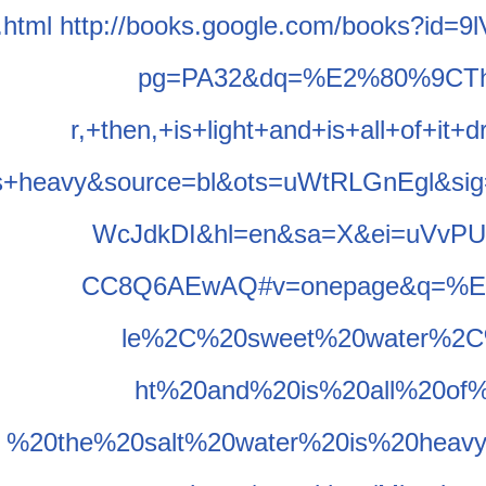
.html
http://
books.google.com
/
books?id=9
pg=PA32&dq=%E2%
80%9CTh
r,+then,+is+lig
ht+and+is+all+o
f+it+
s+heavy&source
=bl&ots=uWtRLGn
Egl&si
Wc
JdkDI&hl=en&sa=
X&ei=uVvP
CC8Q6AEwAQ#v=on
epage&q=%
le%2C%20sweet%2
0water%2C
ht%20and%20is%2
0all%20of
%20the%20salt%2
0water%20is%20h
eavy