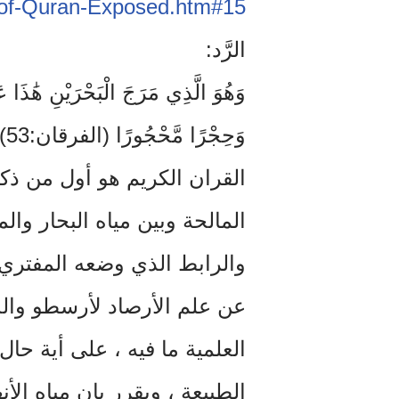
of-Qura
n-Exposed.htm#1
5
الرَّد:
وَهُوَ الَّذِي مَرَجَ الْبَحْرَيْنِ هَٰذَا ع
وَحِجْرًا مَّحْجُورًا (الفرقان:53)
القران الكريم هو أول من ذك
المالحة وبين مياه البحار والم
والرابط الذي وضعه المفتري 
العلمية ما فيه ، على أية حا
الطبيعة ، ويقرر بان مياه الأن