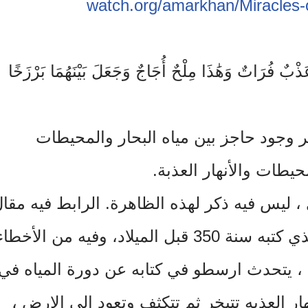
watch.
org/amarkhan/
Miracles-
َذْبٌ فُرَاتٌ وَهَٰذَا مِلْحٌ أُجَاجٌ وَجَعَلَ بَيْنَهُمَا بَرْزَخًا
ر وجود حاجز بين مياه البحار والمحيطات
حيطات والأنهار العذبة.
، ليس فيه ذكر لهذه الظاهرة. الرابط فيه مقا
عن علم الأرصاد لأرسطو والذي كتبه سنة 350 قبل الميلاد، وفيه من الأخطا
ل ، يتحدث ارسطو في كتابه عن دورة المياه في
هار العذبه تتبخر ثم تتكثف وتعود الى الارض ،