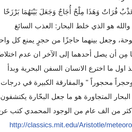
َذْبٌ فُرَاتٌ وَهَذَا مِلْحٌ أُجَاجٌ وَجَعَلَ بَيْنَهُمَا بَرْزَخًا
ية.: والله هو الذي خلط البحار: العذب السائغ
حة، وجعل بينهما حاجزًا من حجرٍ يمنع كل واحد
ًا مِن أن يصل أحدهما إلى الآخر ان عدم اختلاط
 اول ما اخترع الانسان السفن البحرية وبدأ
وحجراً محجوراً " والمفارقة الكبيرة في درجات
البحار المتجاورة هو ما جعل البحّارة يكتشفون
 اكثر من الف عام من الوجود المحمدي كتب عن
http://
classics.mit.edu
/Aristotle/
meteorol