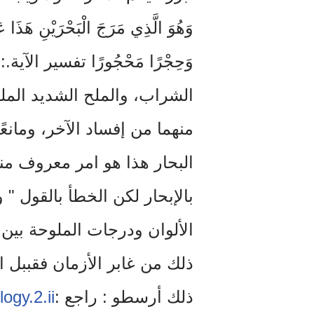
وَهُوَ الَّذِي مَرَجَ الْبَحْرَيْنِ هَذَا ع
وَحِجْرًا مَحْجُورًا تفسير الآ
الشراب، والملح الشديد الملو
منهما من إفساد الآخر، ومانع
البحار هذا هو امر معروف منذ
بالإبحار لكن الخطأ بالقول " 
الألوان ودرجات الملوحة بين 
ذلك من غابر الأزمان فقببل
ذلك أرسطو : راجع :
ogy.2.ii