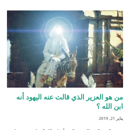
نطفة واحدة من الرجل هو من يكوّن الجنين ثانياً ذلك الماء لا يتكوّن من
المنطقة الصدرية عندها ( الترائب ) , و لا يتكون مني الرجل من منطقته
الصدريّة أيضاً ( الصلب ) هو يتكون في الخصيتين خارج البطن بعيداً عن
منطقة الصدر !! وهذا ايضاً حديث صحيح يوضح مقصد الآية اكثر :" ماء
الرجل أبيض وماء المرأة أصفر، فإذا اجتمعا فعلا مني الرجل مني
المرأة أذكرا بإذن الله، وإذا علا مني المرأة مني الرجل أنثا بإذن الله "
صحيح مسلم ‪http://fatwa.islamweb.net/fatwa/index.php?
page=sh...
من هو العزير الذي قالت عنه اليهود أنه
ابن الله ؟
يناير 21, 2019