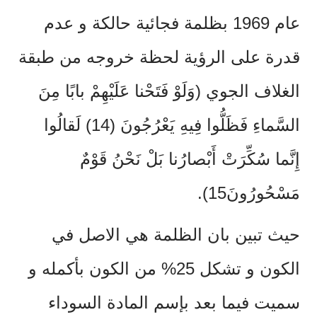
عام 1969 بظلمة فجائية حالكة و عدم
قدرة على الرؤية لحظة خروجه من طبقة
الغلاف الجوي (وَلَوْ فَتَحْنا عَلَيْهِمْ بابًا مِنَ
السَّماءِ فَظَلُّوا فِيهِ يَعْرُجُونَ (14) لَقالُوا
إِنَّما سُكِّرَتْ أَبْصارُنا بَلْ نَحْنُ قَوْمٌ
مَسْحُورُونَ15).
حيث تبين بان الظلمة هي الاصل في
الكون و تشكل 25% من الكون بأكمله و
سميت فيما بعد بإسم المادة السوداء