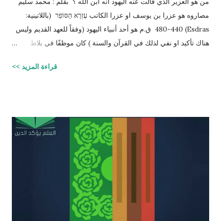
من هو العزير الذي قالت عنه اليهود أنه ابن الله ؟ بقلم : محمد سليم
مصاروه هو عزرا بن يوسف او عزرا الكاتب עֶזְרָא הַסּוֹפֵר (باللاتينية:
Esdras) 480-440 ق.م هو أحد أنبياء اليهود (وفقاً للعهد القديم وليس
هناك تأكيد او نفي لذلك في القرآن والسنة ) كان موظفًا في بلاط
إمبراطور الفرس (ارتحتشستا) ومستشارًا له في شؤون الطائفة
قراءة المزيد >>
اليهودية وكان ملماً بالتوراة ومدرساً لتعاليمها وكذلك كان كاتباً ماهراً
للنصوص الدينية وقد تمكن عزرا من أن ينال عفو الإمبراطور عن اليهود
وسماحه لهم بالعودة إلى القدس وإقامة حكم ذاتي لهم، فقاد مجموعة
يهود المنفى في بابل إلى القدس وهناك فرض احترام التوراة وأعاد
تعاليمها وطهر المجتمع اليهودي من الزواج المختلط، ولهذه الأسباب
يحتل عزرا الكاتب مكانه عاليه جداً في الإرث الديني اليهود وقصته
مذكوره في ( سفر عزرا ) في العهد القديم ونجد في ملاحق الشروحات
اليهوديه للمشناه والمعروفه باسم ( توسفتا ) תוספתא نجد رأياً يُزعم ان
عزرا الكاتب كان مستحقاً لان تتنزل عليه التوراه لولا ان موسى عليه
السلام سبقه ! כי ראויה הייתה התורה להינתן על י...