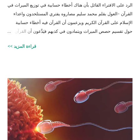
الرد على الافتراء القائل بأن هناك أخطاء حسابية في توزيع الميراث في
القرآن -العول بقلم محمد سليم مصاروه يفتري المستلحدون واعداء
الإسلام على القرآن الكريم ويزعمون أن القرآن فيه أخطاء حسابية
حول تقسيم حصص الميراث ويتمادون في كذبهم فيَدَّعون أن القرآن من
تأليف محمد (صلى الله عليه وسلم) وأنه أخطأ حسابياً في تحديد
قراءة المزيد >>
الحصص وذلك لأنه في حالات مُعَيَّنة يكون مجموع حصص الورثة أكثر
من ١٠٠٪؜ وفِي حالات أخرى يكون أقل من ١٠٠٪. والحقيقة أن من
يشكك في القرآن الكريم فهو أكثر من مدعو إلى أن يحاول أن يكتب
شيئًا مثل القرآن الكريم وليقدم لنا إبداعاته! على كل حال، حدَّدت آيات
القرآن الكريم مقدار حصص الوارثين المحتمل وجودهم على الغالب
أثناء تقسيم الميراث، فمثلاً ترث الأخت نصف مقدار الأخ الشقيق ولكن
هناك الكثير من الاحتمالات لوجود عدة أنواع من الورثة في نفس الوقت
مثل (أخ، أخت، عّم، جد حفيد وكذا) وبطبيعة الحال ليس من المعقول
افتراض تفصيل آيات القرآن الكريم لكل الحالات التي فيها تراكيب
مختلفة من الوارثين، وإلِّا لصار القرآن مُجَلَّدات من الحسابات
والمعادلات الرياضية وعندها سيكون سُمْكُه...