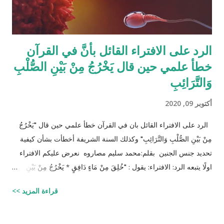
الرد على الافتراء القائل بأنَّ في القرآن
خطأ علمي حين قال يَخْرُجُ مِنْ بَيْنِ الصُّلْبِ
وَالتَّرَائِبِ
أكتوبر 09, 2020
الرد على الافتراء القائل بان في القرآن خطأ علمي حين قال "يَخْرُجُ
مِنْ بَيْنِ الصُّلْبِ وَالتَّرَائِبِ" وكذلك السنة الشريفة أخطأت بشأن كيفية
تحديد جنس الجنين بقلم:محمد سليم مصاروه نعرض عليكم الافتراء
اولًا يتبعه الرد: الافتراء: يقول : "خُلِقَ مِنْ مَاءٍ دَافِقٍ * يَخْرُجُ مِنْ بَيْنِ
الصُّلْبِ وَالتَّرَائِبِ / الطارق: 6 - 7 شرح المفسرين :
قراءة المزيد >>
‪http://fatwa.islamweb.net/fatwa/index.php?
page=showfatwa&Option=FatwaId&Id=38118‬ الإنسان لا يخلق
من ماء المرآة ومن المعروف طبيّاً أن اتحّاد البويضة داخل الرحم مع