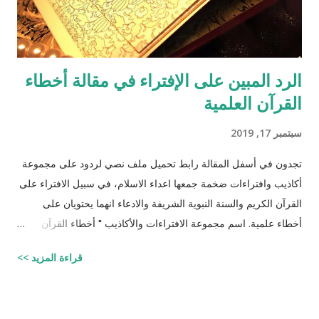
الرد المبين على الإفتراء في مقالة أخطاء
القرآن العلمية
سبتمبر 17, 2019
تجدون في أسفل المقالة رابط تحميل ملف نصي لردود على مجموعة
أكاذيب وافتراءات ضخمة جمعها اعداء الاسلام، في سبيل الافتراء على
القرآن الكريم والسنة النبوية الشريفة والادعاء انهما يحتويان على
أخطاء علمية. اسم مجموعة الافتراءات والأكاذيب " أخطاء القرآن
العلمية والردود الصلعمية الفاشلة عليها " وقد أبقيت على كل افتراء
قراءة المزيد >>
واتبعته بردٍ يليه . راجيًا أن يكون ذلك في ميزان حسناتي ، ولا تنسوني
من دعائكم (محمد سليم مصاروه - صيدلي وماجيستير في علوم
الأدوية ) للتحميل انقر هنا