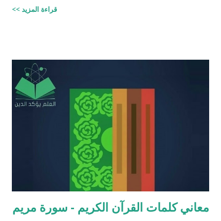
قراءة المزيد >>
والردود الصلعمية الفاشلة عليها " وقد أبقيت على كل افتراء واتبعته
بردٍ يليه . راجيًا أن يكون ذلك في ميزان حسناتي وحسنات أهلي، ولا
تنسوني من دعائكم ( محمد سليم مصاروه - صيدلي وماجيستير في
علوم الأدوية ) أخطاء القرآن العلميّة و الردود الصلعميّة الفاشلة عليها :
الافتراء : 1 - زوجيّة الأشياء في القرآن : مِنْ كُلِّ شَيْءٍ خَلَقْنَا زَوْجَيْنِ
لَعَلَّكُمْ تَذَكَّرُونَ / الذاريات : 49 وَمِنْ كُلِّ الثَّمَرَاتِ جَعَلَ فِيهَا زَوْجَيْنِ
اثْنَيْنِ / الرعد : 3 حَتَّى إِذَا جَاءَ أَمْرُنَا وَفَارَ التَّنُّورُ قُلْنَا احْمِلْ فِيهَا مِنْ كُلٍّ
زَوْجَيْنِ اثْنَيْنِ / هود : 11 و اذا طبقنا هذه الآبات وجدنا فيها شيئاً من
التناقض مع الوقائع المكتشفة عل...
معاني كلمات القرآن الكريم - سورة مريم