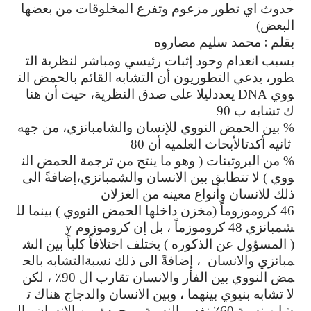
حدوث
اي
تطور
مزعوم
وتفرع
المخلوقات
من
بعضها
البعض
)
بقلم : محمد سليم مصاروه
بسبب
انعدام
وجود
إثبات
رئيسي
ومباشر
لنظرية
الت
طور،
يدعي
التطوريون
أن
التشابه
القائم
بالحمض
الن
ووي
يعد
دليلا
على
صدق
النظرية،
حيث
أن
هنا
DNA
ك
تشابه
ب
90
بين
الحمض
النووي
للإنسان
والشامبانزي،
من
جهه
%
ثانيه
أكدت
الأبحاث
العلميه
أن
80
من
البروتينات
وهو
ما
ينتج
من
ترجمة
الحمض
الن
(
%
ووي
لا
تتطابق
بين
الانسان
والشمبانزي،
إضافةً
الى
)
ذلك
للانسان
وأنواع
معينه
من
الغزلان
كروموزوماً
مخزن
داخلها
الحمض
النووي
بينما
لل
)
(
46
شمبانزي
كروموزماً
،
بل
إن
كروموزوم
y
48
المسؤول
عن
الذكوره
يختلف
اختلافاً
كلياً
بين
الش
)
(
مبانزي
والانسان
،
إضافةً
الى
ذلك
نسبة
التشابه
بالح
مض
النووي
بين
الفأر
والانسان
تقارب
ال
٪
،
لكن
90
لا
تشابه
بنيوي
بينهما
،
وبين
الانسان
والدجاج
هناك
ت
شابه
بنسبة
٪
نفس
النسبة
موجودة
بين
الانسان
وال
60
؜