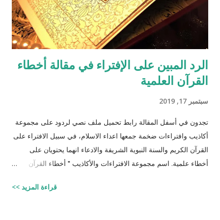
الرد المبين على الإفتراء في مقالة أخطاء
القرآن العلمية
سبتمبر 17, 2019
تجدون في أسفل المقالة رابط تحميل ملف نصي لردود على مجموعة
أكاذيب وافتراءات ضخمة جمعها اعداء الاسلام، في سبيل الافتراء على
القرآن الكريم والسنة النبوية الشريفة والادعاء انهما يحتويان على
أخطاء علمية. اسم مجموعة الافتراءات والأكاذيب " أخطاء القرآن
العلمية والردود الصلعمية الفاشلة عليها " وقد أبقيت على كل افتراء
قراءة المزيد >>
واتبعته بردٍ يليه . راجيًا أن يكون ذلك في ميزان حسناتي ، ولا تنسوني
من دعائكم (محمد سليم مصاروه - صيدلي وماجيستير في علوم
الأدوية ) للتحميل انقر هنا