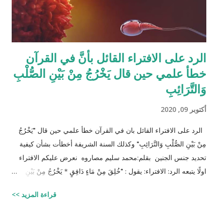
والمعادلات الرياضية وعندها سيكون سُمْكُه...
الرد على الافتراء القائل بأنَّ في القرآن
خطأ علمي حين قال يَخْرُجُ مِنْ بَيْنِ الصُّلْبِ
وَالتَّرَائِبِ
أكتوبر 09, 2020
الرد على الافتراء القائل بان في القرآن خطأ علمي حين قال "يَخْرُجُ
مِنْ بَيْنِ الصُّلْبِ وَالتَّرَائِبِ" وكذلك السنة الشريفة أخطأت بشأن كيفية
تحديد جنس الجنين بقلم:محمد سليم مصاروه نعرض عليكم الافتراء
اولًا يتبعه الرد: الافتراء: يقول : "خُلِقَ مِنْ مَاءٍ دَافِقٍ * يَخْرُجُ مِنْ بَيْنِ
الصُّلْبِ وَالتَّرَائِبِ / الطارق: 6 - 7 شرح المفسرين :
قراءة المزيد >>
‪http://fatwa.islamweb.net/fatwa/index.php?
page=showfatwa&Option=FatwaId&Id=38118‬ الإنسان لا يخلق