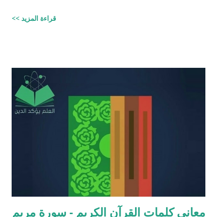
علمية. اسم مجموعة الافتراءات والأكاذيب " أخطاء القرآن العلمية
قراءة المزيد >>
والردود الصلعمية الفاشلة عليها " وقد أبقيت على كل افتراء واتبعته
بردٍ يليه . راجيًا أن يكون ذلك في ميزان حسناتي وحسنات أهلي، ولا
تنسوني من دعائكم ( محمد سليم مصاروه - صيدلي وماجيستير في
علوم الأدوية ) أخطاء القرآن العلميّة و الردود الصلعميّة الفاشلة عليها :
الافتراء : 1 - زوجيّة الأشياء في القرآن : مِنْ كُلِّ شَيْءٍ خَلَقْنَا زَوْجَيْنِ
لَعَلَّكُمْ تَذَكَّرُونَ / الذاريات : 49 وَمِنْ كُلِّ الثَّمَرَاتِ جَعَلَ فِيهَا زَوْجَيْنِ
اثْنَيْنِ / الرعد : 3 حَتَّى إِذَا جَاءَ أَمْرُنَا وَفَارَ التَّنُّورُ قُلْنَا احْمِلْ فِيهَا مِنْ كُلٍّ
زَوْجَيْنِ اثْنَيْنِ / هود : 11 و اذا طبقنا هذه الآبات وجدنا فيها شيئاً من
التناقض مع الوقائع المكتشفة عل...
معاني كلمات القرآن الكريم - سورة مريم