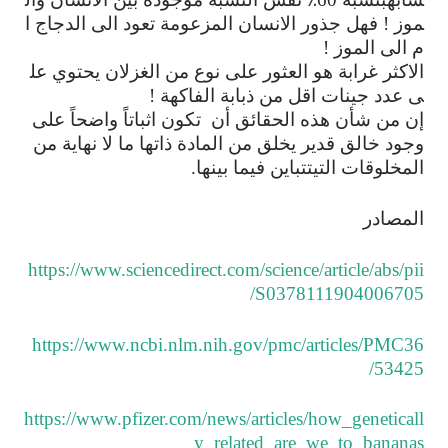
موز
فهل
جذور
الانسان
المزعومة
تعود
الى
الدجاج
ا
!
م
الى
الموز
!
الاكثر
غرابة
هو
العثور
على
نوع
من
الغزلان
يحتوي
عل
ى
عدد
جينات
اقل
من
ذبابة
الفاكهة
!
إن
من
شأن
هذه
الحقائق
أن
تكون
اثباتاً
واضحاً
على
وجود
خالق
قدير
يخلق
من
المادة
ذاتها
ما
لا
نهاية
من
المخلوقات
التي
تتباين
فيما
بينها
.
المصادر
https://www.sciencedirect.com/science/article/abs/pii
/S0378111904006705
https://www.ncbi.nlm.nih.gov/pmc/articles/PMC36
53425/
https://www.pfizer.com/news/articles/how_geneticall
y_related_are_we_to_bananas