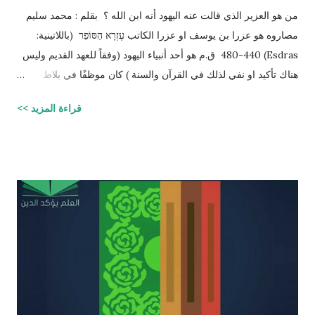
من هو العزير الذي قالت عنه اليهود أنه ابن الله ؟ بقلم : محمد سليم
مصاروه هو عزرا بن يوسف او عزرا الكاتب עֶזְרָא הַסּוֹפֵר (باللاتينية:
Esdras) 480-440 ق.م هو أحد أنبياء اليهود (وفقاً للعهد القديم وليس
هناك تأكيد او نفي لذلك في القرآن والسنة ) كان موظفًا في بلاط
إمبراطور الفرس (ارتحتشستا) ومستشارًا له في شؤون الطائفة
قراءة المزيد >>
اليهودية وكان ملماً بالتوراة ومدرساً لتعاليمها وكذلك كان كاتباً ماهراً
للنصوص الدينية وقد تمكن عزرا من أن ينال عفو الإمبراطور عن اليهود
وسماحه لهم بالعودة إلى القدس وإقامة حكم ذاتي لهم، فقاد مجموعة
يهود المنفى في بابل إلى القدس وهناك فرض احترام التوراة وأعاد
تعاليمها وطهر المجتمع اليهودي من الزواج المختلط، ولهذه الأسباب
يحتل عزرا الكاتب مكانه عاليه جداً في الإرث الديني اليهود وقصته
مذكوره في ( سفر عزرا ) في العهد القديم ونجد في ملاحق الشروحات
اليهوديه للمشناه والمعروفه باسم ( توسفتا ) תוספתא نجد رأياً يُزعم ان
عزرا الكاتب كان مستحقاً لان تتنزل عليه التوراه لولا ان موسى عليه
السلام سبقه ! כי ראויה הייתה התורה להינתן על י...