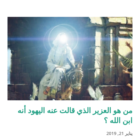
من ماء المرآة ومن المعروف طبيّاً أن اتحّاد البويضة داخل الرحم مع
نطفة واحدة من الرجل هو من يكوّن الجنين ثانياً ذلك الماء لا يتكوّن من
المنطقة الصدرية عندها ( الترائب ) , و لا يتكون مني الرجل من منطقته
الصدريّة أيضاً ( الصلب ) هو يتكون في الخصيتين خارج البطن بعيداً عن
منطقة الصدر !! وهذا ايضاً حديث صحيح يوضح مقصد الآية اكثر :" ماء
الرجل أبيض وماء المرأة أصفر، فإذا اجتمعا فعلا مني الرجل مني
المرأة أذكرا بإذن الله، وإذا علا مني المرأة مني الرجل أنثا بإذن الله "
صحيح مسلم ‪http://fatwa.islamweb.net/fatwa/index.php?
page=sh...
من هو العزير الذي قالت عنه اليهود أنه
ابن الله ؟
يناير 21, 2019