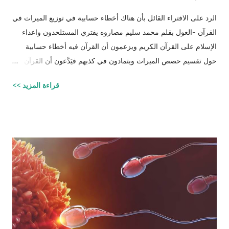
الرد على الافتراء القائل بأن هناك أخطاء حسابية في توزيع الميراث في
القرآن -العول بقلم محمد سليم مصاروه يفتري المستلحدون واعداء
الإسلام على القرآن الكريم ويزعمون أن القرآن فيه أخطاء حسابية
حول تقسيم حصص الميراث ويتمادون في كذبهم فيَدَّعون أن القرآن من
تأليف محمد (صلى الله عليه وسلم) وأنه أخطأ حسابياً في تحديد
قراءة المزيد >>
الحصص وذلك لأنه في حالات مُعَيَّنة يكون مجموع حصص الورثة أكثر
من ١٠٠٪؜ وفِي حالات أخرى يكون أقل من ١٠٠٪. والحقيقة أن من
يشكك في القرآن الكريم فهو أكثر من مدعو إلى أن يحاول أن يكتب
شيئًا مثل القرآن الكريم وليقدم لنا إبداعاته! على كل حال، حدَّدت آيات
القرآن الكريم مقدار حصص الوارثين المحتمل وجودهم على الغالب
أثناء تقسيم الميراث، فمثلاً ترث الأخت نصف مقدار الأخ الشقيق ولكن
هناك الكثير من الاحتمالات لوجود عدة أنواع من الورثة في نفس الوقت
مثل (أخ، أخت، عّم، جد حفيد وكذا) وبطبيعة الحال ليس من المعقول
افتراض تفصيل آيات القرآن الكريم لكل الحالات التي فيها تراكيب
مختلفة من الوارثين، وإلِّا لصار القرآن مُجَلَّدات من الحسابات