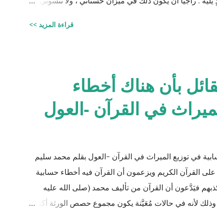
ٍ يليه . راجيًا أن يكون ذلك في ميزان حسناتي ، ولا تنسوني
جيستير في علوم الأدوية ) للتحميل انقر هنا
قراءة المزيد >>
لقائل بأن هناك أخطاء
ميراث في القرآن -العول
سابية في توزيع الميراث في القرآن -العول بقلم محمد سليم
على القرآن الكريم ويزعمون أن القرآن فيه أخطاء حسابية
 فيَدَّعون أن القرآن من تأليف محمد (صلى الله عليه
ذلك لأنه في حالات مُعَيَّنة يكون مجموع حصص الورثة أكثر