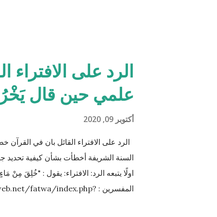
مدعو إلى أن يحاول أن يكتب شيئًا مثل القرآن
القرآن الكريم مقدار حصص الوارثين المحتمل
الأخت نصف مقدار الأخ الشقيق ولكن هناك ال
الوقت مثل (أخ، أخت، عّم، جد حفيد وكذا) 
الرد على الافتراء ال
الكريم لكل الحالات التي فيها تراكيب مختلفة م
علمي حين قال يَخْرُجُ مِن
والمعادلات الرياضية وعندها سيكون سُمْكُه..
أكتوبر 09, 2020
الرد على الافتراء القائل بان في القرآن خطأ علمي 
السنة الشريفة أخطأت بشأن كيفية تحديد ج
المفسرين : ‪et/fatwa/index.php?