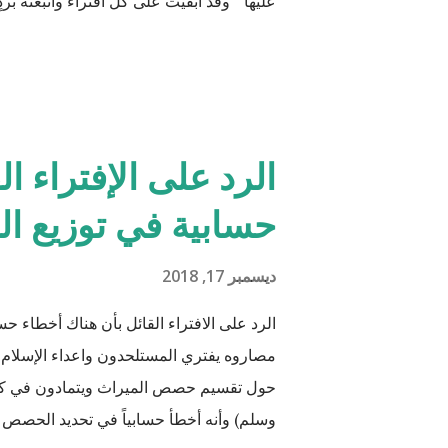
عليها " وقد أبقيت على كل افتراء واتبعته برد
من دعائكم (محمد سليم مصاروه - صيدلي وما
الرد على الإفتراء ا
حسابية في توزيع ال
ديسمبر 17, 2018
الرد على الافتراء القائل بأن هناك أخطاء ح
مصاروه يفتري المستلحدون واعداء الإسلام 
حول تقسيم حصص الميراث ويتمادون في كذبهم
وسلم) وأنه أخطأ حسابياً في تحديد الحصص و