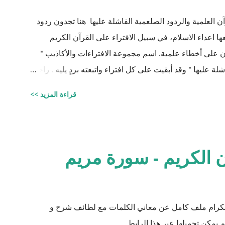
ن العلمية والردود الصلعمية الفاشلة عليها هنا تجدون ردود
اعداء الاسلام، في سبيل الافتراء على القرآن الكريم
يان على أخطاء علمية. اسم مجموعة الافتراءات والأكاذيب "
ة عليها " وقد أبقيت على كل افتراء واتبعته بردٍ يليه . راجيًا
لي، ولا تنسوني من دعائكم ( محمد سليم مصاروه - صيدلي
قراءة المزيد >>
وماجيستير في علوم الأدوية ) أخطاء القرآن العلميّة و الردود الصلعميّة الفاشلة عليها : الافتراء : 1 -
زوجيّة الأشياء في القرآن : مِنْ كُلِّ شَيْءٍ خَلَقْنَا زَوْجَيْنِ لَعَلَّكُمْ تَذَكَّرُونَ / الذاريات : 49 وَمِنْ كُلِّ الثَّمَرَاتِ
نِ اثْنَيْنِ / الرعد : 3 حَتَّى إِذَا جَاءَ أَمْرُنَا وَفَارَ التَّنُّورُ قُلْنَا احْمِلْ فِيهَا مِنْ كُلٍّ زَوْجَيْنِ اثْنَيْنِ /
 الكريم - سورة مريم
 الكرام ملف كامل عن معاني الكلمات مع لطائف شرح و
 يمكن تحميلها عبر هذا الرابط