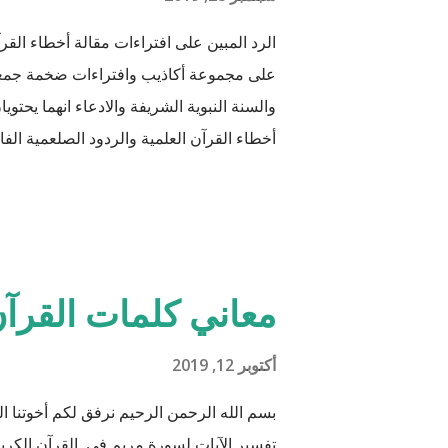
الرد المبين على افتراءات مقالة أخطاء القرآ
على مجموعة أكاذيب وافتراءات ضخمة جمعها 
والسنة النبوية الشريفة والادعاء انهما يحتو
أخطاء القرآن العلمية والردود الصلعمية الفاشل
أن يكون ذلك في ميزان حسناتي وحسنات أه
جَعَلَ فِيهَا زَوْجَيْ
هود : 11 و اذا طبقنا هذه الآبات وجدنا فيها شيئاً من التناقض مع الوقائع المكتشفة عل...
معاني كلمات القرآن
أكتوبر 12, 2019
بسم الله الرحمن الرحيم نرفق لكم أخوتنا
تفسير الآيات لسورة مريم في القرآن الكريم