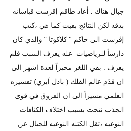
جبال هناك . أعاد طاقم إڤرست قياساته
بدقه لكن النتائج بقيت كما هي ،كتب
إڤرست الى حاكم " كلاكوتا " والذي كان
دارساً للرياضيات عله يعرف السبب فلم
يعرف . بقي اللغز محيراً لعدة اشهر الى
ان قدّم عالم الفلك ( بادل آيري) تفسيره
العلمي مشيراً الى ان الفروق في قوى
الجذب نتجت بسبب اختلاف الكثافات
النوعيه ،تقل الكتله النوعيه للجبال عن