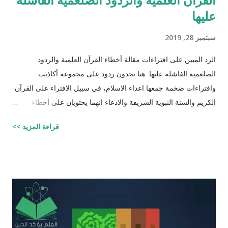
عليها
سبتمبر 28, 2019
الرد المبين على افتراءات مقالة أخطاء القرآن العلمية والردود
الصلعمية الفاشلة عليها هنا تجدون ردود على مجموعة أكاذيب
وافتراءات ضخمة جمعها اعداء الاسلام، في سبيل الافتراء على القرآن
الكريم والسنة النبوية الشريفة والادعاء انهما يحتويان على أخطاء
علمية. اسم مجموعة الافتراءات والأكاذيب " أخطاء القرآن العلمية
قراءة المزيد >>
والردود الصلعمية الفاشلة عليها " وقد أبقيت على كل افتراء واتبعته
بردٍ يليه . راجيًا أن يكون ذلك في ميزان حسناتي وحسنات أهلي، ولا
تنسوني من دعائكم ( محمد سليم مصاروه - صيدلي وماجيستير في
علوم الأدوية ) أخطاء القرآن العلميّة و الردود الصلعميّة الفاشلة عليها :
الافتراء : 1 - زوجيّة الأشياء في القرآن : مِنْ كُلِّ شَيْءٍ خَلَقْنَا زَوْجَيْنِ
لَعَلَّكُمْ تَذَكَّرُونَ / الذاريات : 49 وَمِنْ كُلِّ الثَّمَرَاتِ جَعَلَ فِيهَا زَوْجَيْنِ
اثْنَيْنِ / الرعد : 3 حَتَّى إِذَا جَاءَ أَمْرُنَا وَفَارَ التَّنُّورُ قُلْنَا احْمِلْ فِيهَا مِنْ كُلٍّ