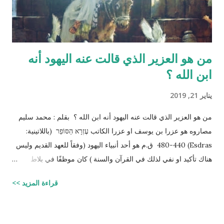
page=sh...
من هو العزير الذي قالت عنه اليهود أنه
ابن الله ؟
يناير 21, 2019
من هو العزير الذي قالت عنه اليهود أنه ابن الله ؟ بقلم : محمد سليم
مصاروه هو عزرا بن يوسف او عزرا الكاتب עֶזְרָא הַסּוֹפֵר (باللاتينية:
Esdras) 480-440 ق.م هو أحد أنبياء اليهود (وفقاً للعهد القديم وليس
هناك تأكيد او نفي لذلك في القرآن والسنة ) كان موظفًا في بلاط
إمبراطور الفرس (ارتحتشستا) ومستشارًا له في شؤون الطائفة
قراءة المزيد >>
اليهودية وكان ملماً بالتوراة ومدرساً لتعاليمها وكذلك كان كاتباً ماهراً
للنصوص الدينية وقد تمكن عزرا من أن ينال عفو الإمبراطور عن اليهود
وسماحه لهم بالعودة إلى القدس وإقامة حكم ذاتي لهم، فقاد مجموعة