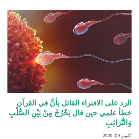
شيئًا مثل القرآن الكريم وليقدم لنا إبداعاته! على كل حال، حدَّدت آيات
القرآن الكريم مقدار حصص الوارثين المحتمل وجودهم على الغالب
أثناء تقسيم الميراث، فمثلاً ترث الأخت نصف مقدار الأخ الشقيق ولكن
هناك الكثير من الاحتمالات لوجود عدة أنواع من الورثة في نفس الوقت
مثل (أخ، أخت، عّم، جد حفيد وكذا) وبطبيعة الحال ليس من المعقول
افتراض تفصيل آيات القرآن الكريم لكل الحالات التي فيها تراكيب
مختلفة من الوارثين، وإلِّا لصار القرآن مُجَلَّدات من الحسابات
والمعادلات الرياضية وعندها سيكون سُمْكُه...
الرد على الافتراء القائل بأنَّ في القرآن
خطأ علمي حين قال يَخْرُجُ مِنْ بَيْنِ الصُّلْبِ
وَالتَّرَائِبِ
أكتوبر 09, 2020