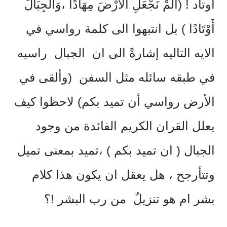
اوتاد ! (أَلَمْ نَجْعَلِ الْأَرْضَ مِهَادًا ،وَالْجِبَالَ
أَوْتَادًا ) بل انتبهوا الى كلمة رواسي في
الايه التاليه إشارةً الى ان الجبال راسيه
في طبقه سائله مثل السفن (وألقى في
الأرض رواسي أن تميد بكم) لاحظوا كيف
يعلل القران الكريم الفائدة من وجود
الجبال ( ان تميد بكم ) ،تميد بمعنى تميل
وتتأرجح ، هل يعقل ان يكون هذا كلام
بشر ام هو تنزيلٌ من رب البشر !؟