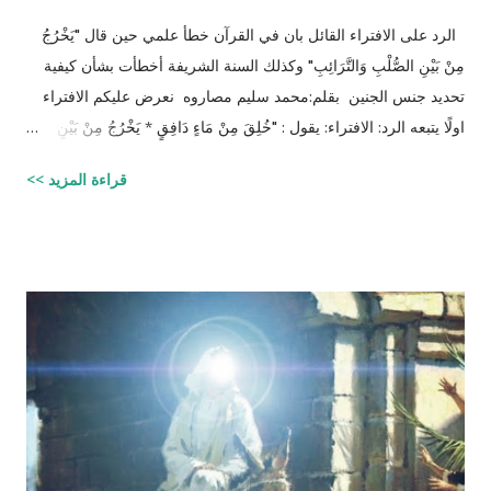
الرد على الافتراء القائل بان في القرآن خطأ علمي حين قال "يَخْرُجُ
مِنْ بَيْنِ الصُّلْبِ وَالتَّرَائِبِ" وكذلك السنة الشريفة أخطأت بشأن كيفية
تحديد جنس الجنين بقلم:محمد سليم مصاروه نعرض عليكم الافتراء
اولًا يتبعه الرد: الافتراء: يقول : "خُلِقَ مِنْ مَاءٍ دَافِقٍ * يَخْرُجُ مِنْ بَيْنِ
الصُّلْبِ وَالتَّرَائِبِ / الطارق: 6 - 7 شرح المفسرين :
قراءة المزيد >>
‪http://fatwa.islamweb.net/fatwa/index.php?
page=showfatwa&Option=FatwaId&Id=38118‬ الإنسان لا يخلق
من ماء المرآة ومن المعروف طبيّاً أن اتحّاد البويضة داخل الرحم مع
نطفة واحدة من الرجل هو من يكوّن الجنين ثانياً ذلك الماء لا يتكوّن من
المنطقة الصدرية عندها ( الترائب ) , و لا يتكون مني الرجل من منطقته
الصدريّة أيضاً ( الصلب ) هو يتكون في الخصيتين خارج البطن بعيداً عن
منطقة الصدر !! وهذا ايضاً حديث صحيح يوضح مقصد الآية اكثر :" ماء
الرجل أبيض وماء المرأة أصفر، فإذا اجتمعا فعلا مني الرجل مني
المرأة أذكرا بإذن الله، وإذا علا مني المرأة مني الرجل أنثا بإذن الله "
صحيح مسلم ‪http://fatwa.islamweb.net/fatwa/index.php?