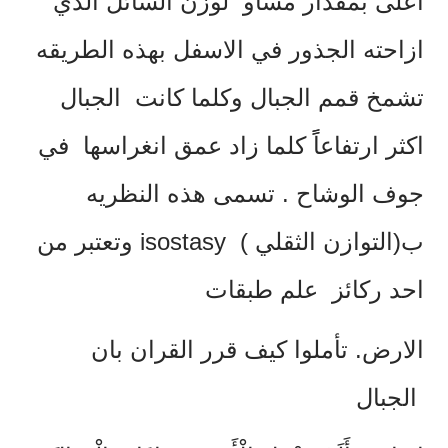
اعلى بمقدار مساو لوزن السائل الذي
ازاحته الجذور في الاسفل بهذه الطريقه
تشمخ قمم الجبال وكلما كانت الجبال
اكثر ارتفاعاًً كلما زاد عمق انغراسها في
جوف الوشاح . تسمى هذه النظريه
ب(التوازن الثقلي ) isostasy وتعتبر من
احد ركائز علم طبقات
الارض. تأملوا كيف قرر القران بان
الجبال