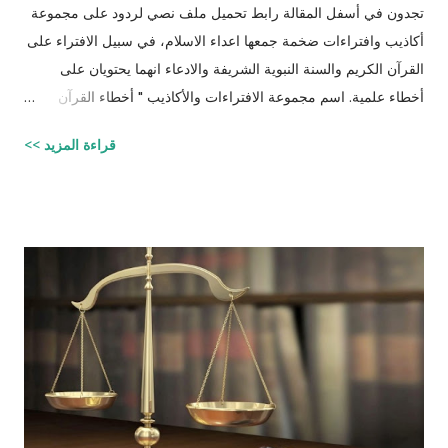
تجدون في أسفل المقالة رابط تحميل ملف نصي لردود على مجموعة
أكاذيب وافتراءات ضخمة جمعها اعداء الاسلام، في سبيل الافتراء على
القرآن الكريم والسنة النبوية الشريفة والادعاء انهما يحتويان على
أخطاء علمية. اسم مجموعة الافتراءات والأكاذيب " أخطاء القرآن
العلمية والردود الصلعمية الفاشلة عليها " وقد أبقيت على كل افتراء
قراءة المزيد >>
واتبعته بردٍ يليه . راجيًا أن يكون ذلك في ميزان حسناتي ، ولا تنسوني
من دعائكم (محمد سليم مصاروه - صيدلي وماجيستير في علوم
الأدوية ) للتحميل انقر هنا