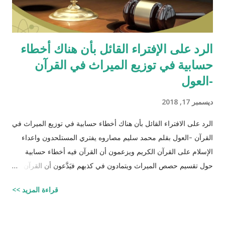
الرد على الإفتراء القائل بأن هناك أخطاء
حسابية في توزيع الميراث في القرآن
-العول
ديسمبر 17, 2018
الرد على الافتراء القائل بأن هناك أخطاء حسابية في توزيع الميراث في
القرآن -العول بقلم محمد سليم مصاروه يفتري المستلحدون واعداء
الإسلام على القرآن الكريم ويزعمون أن القرآن فيه أخطاء حسابية
حول تقسيم حصص الميراث ويتمادون في كذبهم فيَدَّعون أن القرآن من
تأليف محمد (صلى الله عليه وسلم) وأنه أخطأ حسابياً في تحديد
قراءة المزيد >>
الحصص وذلك لأنه في حالات مُعَيَّنة يكون مجموع حصص الورثة أكثر
من ١٠٠٪؜ وفِي حالات أخرى يكون أقل من ١٠٠٪. والحقيقة أن من
يشكك في القرآن الكريم فهو أكثر من مدعو إلى أن يحاول أن يكتب