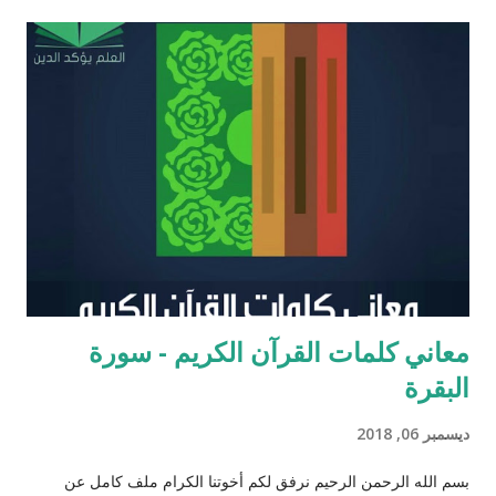
يهود المنفى في بابل إلى القدس وهناك فرض احترام التوراة وأعاد
تعاليمها وطهر المجتمع اليهودي من الزواج المختلط، ولهذه الأسباب
يحتل عزرا الكاتب مكانه عاليه جداً في الإرث الديني اليهود وقصته
مذكوره في ( سفر عزرا ) في العهد القديم ونجد في ملاحق الشروحات
اليهوديه للمشناه والمعروفه باسم ( توسفتا ) תוספתא نجد رأياً يُزعم ان
عزرا الكاتب كان مستحقاً لان تتنزل عليه التوراه لولا ان موسى عليه
السلام سبقه ! כי ראויה הייתה התורה להינתן על י...
معاني كلمات القرآن الكريم - سورة
البقرة
ديسمبر 06, 2018
بسم الله الرحمن الرحيم نرفق لكم أخوتنا الكرام ملف كامل عن