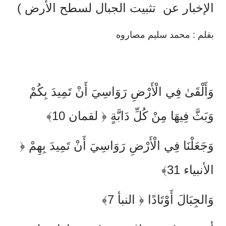
الإخبار عن تثبيت الجبال لسطح الأرض )
بقلم : محمد سليم مصاروه
وَأَلْقَىٰ فِي الْأَرْضِ رَوَاسِيَ أَنْ تَمِيدَ بِكُمْ
وَبَثَّ فِيهَا مِنْ كُلِّ دَابَّةٍ ﴿ لقمان 10﴾
وَجَعَلْنَا فِي الْأَرْضِ رَوَاسِيَ أَنْ تَمِيدَ بِهِمْ ﴿
الأنبياء 31﴾
وَالجِبَالَ أَوْتَادًا ﴿ النبأ 7﴾