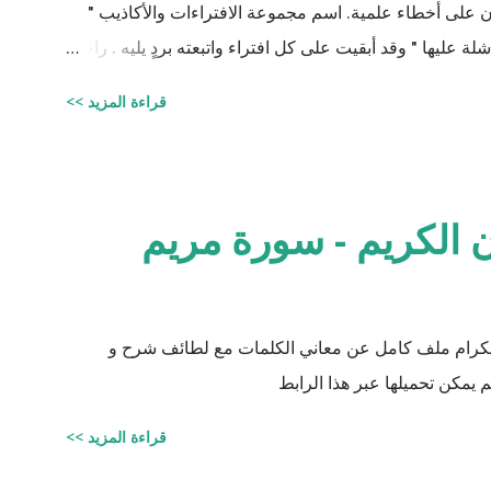
يان على أخطاء علمية. اسم مجموعة الافتراءات والأكاذيب "
ة عليها " وقد أبقيت على كل افتراء واتبعته بردٍ يليه . راجيًا
لي، ولا تنسوني من دعائكم ( محمد سليم مصاروه - صيدلي
قراءة المزيد >>
وماجيستير في علوم الأدوية ) أخطاء القرآن العلميّة و الردود الصلعميّة الفاشلة عليها : الافتراء : 1 -
زوجيّة الأشياء في القرآن : مِنْ كُلِّ شَيْءٍ خَلَقْنَا زَوْجَيْنِ لَعَلَّكُمْ تَذَكَّرُونَ / الذاريات : 49 وَمِنْ كُلِّ الثَّمَرَاتِ
نِ اثْنَيْنِ / الرعد : 3 حَتَّى إِذَا جَاءَ أَمْرُنَا وَفَارَ التَّنُّورُ قُلْنَا احْمِلْ فِيهَا مِنْ كُلٍّ زَوْجَيْنِ اثْنَيْنِ /
 الكريم - سورة مريم
 الكرام ملف كامل عن معاني الكلمات مع لطائف شرح و
 يمكن تحميلها عبر هذا الرابط
قراءة المزيد >>