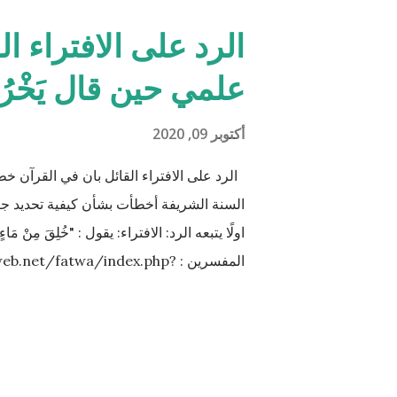
الأخت نصف مقدار الأخ الشقيق ولكن هناك ال
الوقت مثل (أخ، أخت، عّم، جد حفيد وكذا) 
الرد على الافتراء ال
الكريم لكل الحالات التي فيها تراكيب مختلفة م
علمي حين قال يَخْرُجُ مِن
والمعادلات الرياضية وعندها سيكون سُمْكُه..
أكتوبر 09, 2020
الرد على الافتراء القائل بان في القرآن خطأ علمي 
السنة الشريفة أخطأت بشأن كيفية تحديد ج
المفسرين : ‪et/fatwa/index.php?
طبيّاً أن اتحّاد البويضة داخل الرحم مع نطفة 
من المنطقة الصدرية عندها ( الترائب ) , و ل
يتكون في الخصيتين خارج البطن بعيداً عن م