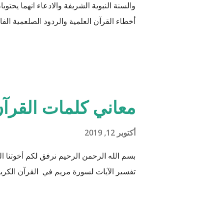
والسنة النبوية الشريفة والادعاء انهما يحتو
أخطاء القرآن العلمية والردود الصلعمية الفاشل
أن يكون ذلك في ميزان حسناتي وحسنات أه
جَعَلَ فِيهَا زَوْجَيْ
هود : 11 و اذا طبقنا هذه الآبات وجدنا فيها شيئاً من التناقض مع الوقائع المكتشفة عل...
معاني كلمات القرآن
أكتوبر 12, 2019
بسم الله الرحمن الرحيم نرفق لكم أخوتنا
تفسير الآيات لسورة مريم في القرآن الكريم