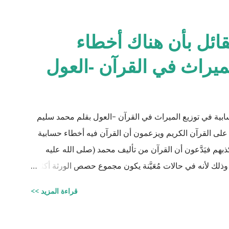
لقائل بأن هناك أخطاء
ميراث في القرآن -العول
سابية في توزيع الميراث في القرآن -العول بقلم محمد سليم
على القرآن الكريم ويزعمون أن القرآن فيه أخطاء حسابية
 فيَدَّعون أن القرآن من تأليف محمد (صلى الله عليه
ذلك لأنه في حالات مُعَيَّنة يكون مجموع حصص الورثة أكثر
من ١٠٠٪؜ وفِي حالات أخرى يكون أقل من ١٠٠٪. والحقيقة أن من يشكك في القرآن الكريم فهو أكثر من
قراءة المزيد >>
 الكريم وليقدم لنا إبداعاته! على كل حال، حدَّدت آيات
 وجودهم على الغالب أثناء تقسيم الميراث، فمثلاً ترث