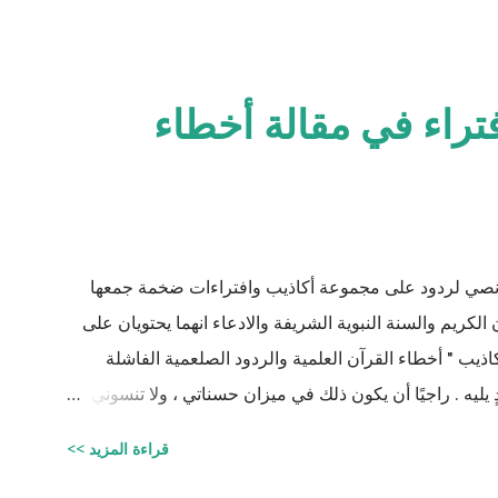
فتراء في مقالة أخطاء
نصي لردود على مجموعة أكاذيب وافتراءات ضخمة جمعها
الكريم والسنة النبوية الشريفة والادعاء انهما يحتويان على
ذيب " أخطاء القرآن العلمية والردود الصلعمية الفاشلة
ٍ يليه . راجيًا أن يكون ذلك في ميزان حسناتي ، ولا تنسوني
جيستير في علوم الأدوية ) للتحميل انقر هنا
قراءة المزيد >>