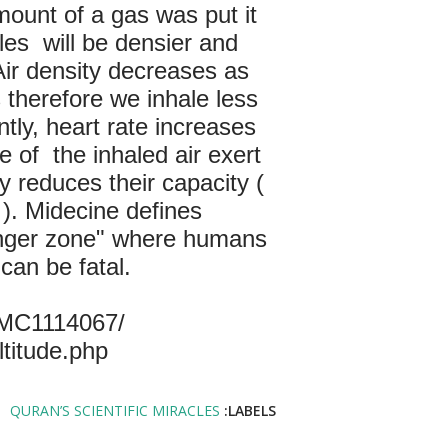
mount of a gas was put it
ules
will be densier and
Air density decreases as
 therefore we inhale less
ly, heart rate increases
me of
the inhaled air exert
y reduces their capacity (
). Midecine defines
danger zone" where humans
can be fatal.
‏/PMC1114067
‎‏ tude.php
QURAN’S SCIENTIFIC MIRACLES
LABELS: