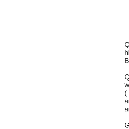
Q
h
B
Q
w
(
a
a
G