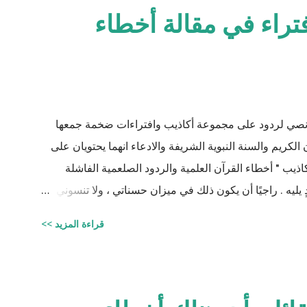
فتراء في مقالة أخطاء
نصي لردود على مجموعة أكاذيب وافتراءات ضخمة جمعها
الكريم والسنة النبوية الشريفة والادعاء انهما يحتويان على
ذيب " أخطاء القرآن العلمية والردود الصلعمية الفاشلة
ٍ يليه . راجيًا أن يكون ذلك في ميزان حسناتي ، ولا تنسوني
جيستير في علوم الأدوية ) للتحميل انقر هنا
قراءة المزيد >>