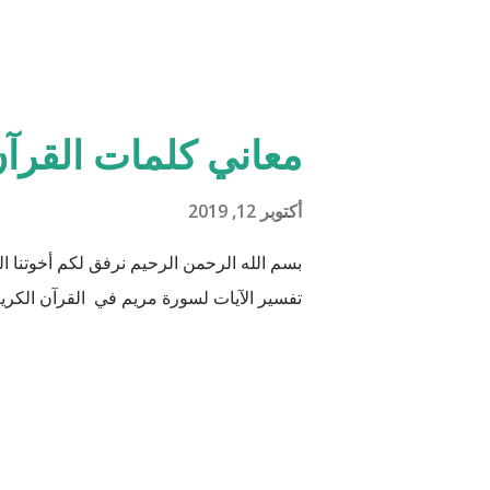
جَعَلَ فِيهَا زَوْجَيْ
هود : 11 و اذا طبقنا هذه الآبات وجدنا فيها شيئاً من التناقض مع الوقائع المكتشفة عل...
معاني كلمات القرآن
أكتوبر 12, 2019
بسم الله الرحمن الرحيم نرفق لكم أخوتنا
تفسير الآيات لسورة مريم في القرآن الكريم