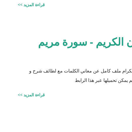
قراءة المزيد >>
وماجيستير في علوم الأدوية ) أخطاء القرآن العلميّة و الردود الصلعميّة الفاشلة عليها : الافتراء : 1 -
زوجيّة الأشياء في القرآن : مِنْ كُلِّ شَيْءٍ خَلَقْنَا زَوْجَيْنِ لَعَلَّكُمْ تَذَكَّرُونَ / الذاريات : 49 وَمِنْ كُلِّ الثَّمَرَاتِ
نِ اثْنَيْنِ / الرعد : 3 حَتَّى إِذَا جَاءَ أَمْرُنَا وَفَارَ التَّنُّورُ قُلْنَا احْمِلْ فِيهَا مِنْ كُلٍّ زَوْجَيْنِ اثْنَيْنِ /
 الكريم - سورة مريم
 الكرام ملف كامل عن معاني الكلمات مع لطائف شرح و
 يمكن تحميلها عبر هذا الرابط
قراءة المزيد >>