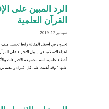
الرد المبين على الإ
القرآن العلمية
سبتمبر 17, 2019
تجدون في أسفل المقالة رابط تحميل ملف 
اعداء الاسلام، في سبيل الافتراء على القرآن 
أخطاء علمية. اسم مجموعة الافتراءات والأكا
عليها " وقد أبقيت على كل افتراء واتبعته برد
من دعائكم (محمد سليم مصاروه - صيدلي وما