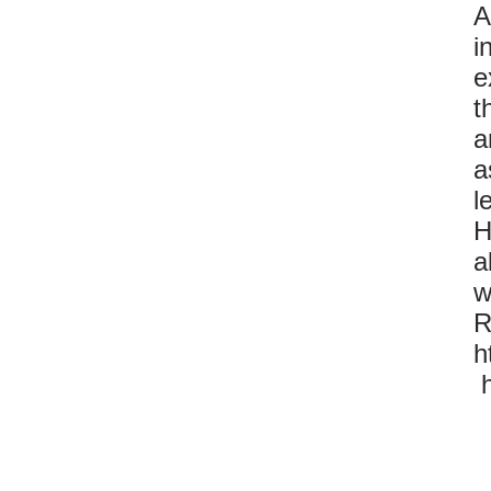
A
i
e
t
a
a
l
H
a
w
R
/
h