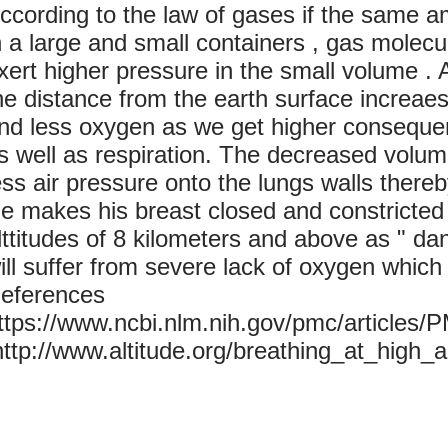
ccording to the law of gases if the same a
n a large and small containers , gas molec
xert higher pressure in the small volume . 
he distance from the earth surface increaes
nd less oxygen as we get higher consequent
s well as respiration. The decreased volu
ess air pressure onto the lungs walls thereb
e makes his breast closed and constricted 
lttitudes of 8 kilometers and above as " 
ill suffer from severe lack of oxygen which 
eferences
https://www.ncbi.nlm.nih.gov/pmc/articles
ttp://www.altitude.org/breathing_at_high_alti