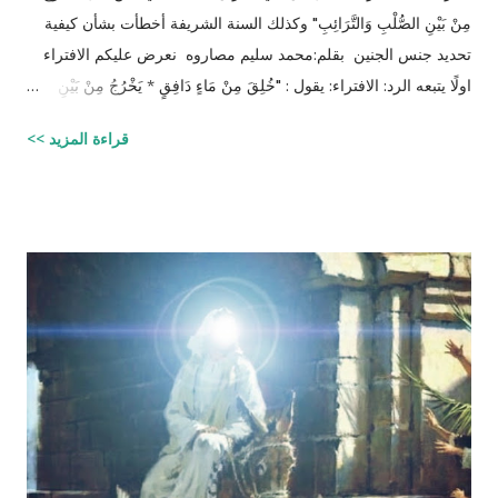
مِنْ بَيْنِ الصُّلْبِ وَالتَّرَائِبِ" وكذلك السنة الشريفة أخطأت بشأن كيفية
تحديد جنس الجنين بقلم:محمد سليم مصاروه نعرض عليكم الافتراء
اولًا يتبعه الرد: الافتراء: يقول : "خُلِقَ مِنْ مَاءٍ دَافِقٍ * يَخْرُجُ مِنْ بَيْنِ
الصُّلْبِ وَالتَّرَائِبِ / الطارق: 6 - 7 شرح المفسرين :
قراءة المزيد >>
‪http://fatwa.islamweb.net/fatwa/index.php?
page=showfatwa&Option=FatwaId&Id=38118‬ الإنسان لا يخلق
من ماء المرآة ومن المعروف طبيّاً أن اتحّاد البويضة داخل الرحم مع
نطفة واحدة من الرجل هو من يكوّن الجنين ثانياً ذلك الماء لا يتكوّن من
المنطقة الصدرية عندها ( الترائب ) , و لا يتكون مني الرجل من منطقته
الصدريّة أيضاً ( الصلب ) هو يتكون في الخصيتين خارج البطن بعيداً عن
منطقة الصدر !! وهذا ايضاً حديث صحيح يوضح مقصد الآية اكثر :" ماء
الرجل أبيض وماء المرأة أصفر، فإذا اجتمعا فعلا مني الرجل مني
المرأة أذكرا بإذن الله، وإذا علا مني المرأة مني الرجل أنثا بإذن الله "
صحيح مسلم ‪http://fatwa.islamweb.net/fatwa/index.php?
page=sh...