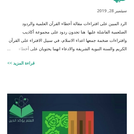
سبتمبر 28, 2019
الرد المبين على افتراءات مقالة أخطاء القرآن العلمية والردود
الصلعمية الفاشلة عليها هنا تجدون ردود على مجموعة أكاذيب
وافتراءات ضخمة جمعها اعداء الاسلام، في سبيل الافتراء على القرآن
الكريم والسنة النبوية الشريفة والادعاء انهما يحتويان على أخطاء
علمية. اسم مجموعة الافتراءات والأكاذيب " أخطاء القرآن العلمية
قراءة المزيد >>
والردود الصلعمية الفاشلة عليها " وقد أبقيت على كل افتراء واتبعته
بردٍ يليه . راجيًا أن يكون ذلك في ميزان حسناتي وحسنات أهلي، ولا
تنسوني من دعائكم ( محمد سليم مصاروه - صيدلي وماجيستير في
علوم الأدوية ) أخطاء القرآن العلميّة و الردود الصلعميّة الفاشلة عليها :
الافتراء : 1 - زوجيّة الأشياء في القرآن : مِنْ كُلِّ شَيْءٍ خَلَقْنَا زَوْجَيْنِ
لَعَلَّكُمْ تَذَكَّرُونَ / الذاريات : 49 وَمِنْ كُلِّ الثَّمَرَاتِ جَعَلَ فِيهَا زَوْجَيْنِ
اثْنَيْنِ / الرعد : 3 حَتَّى إِذَا جَاءَ أَمْرُنَا وَفَارَ التَّنُّورُ قُلْنَا احْمِلْ فِيهَا مِنْ كُلٍّ
زَوْجَيْنِ اثْنَيْنِ / هود : 11 و اذا طبقنا هذه الآبات وجدنا فيها شيئاً من
التناقض مع الوقائع المكتشفة عل...