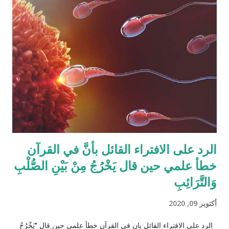
القرآن الكريم مقدار حصص الوارثين المحتمل وجودهم على الغالب
أثناء تقسيم الميراث، فمثلاً ترث الأخت نصف مقدار الأخ الشقيق ولكن
هناك الكثير من الاحتمالات لوجود عدة أنواع من الورثة في نفس الوقت
مثل (أخ، أخت، عّم، جد حفيد وكذا) وبطبيعة الحال ليس من المعقول
افتراض تفصيل آيات القرآن الكريم لكل الحالات التي فيها تراكيب
مختلفة من الوارثين، وإلِّا لصار القرآن مُجَلَّدات من الحسابات
والمعادلات الرياضية وعندها سيكون سُمْكُه...
الرد على الافتراء القائل بأنَّ في القرآن
خطأ علمي حين قال يَخْرُجُ مِنْ بَيْنِ الصُّلْبِ
وَالتَّرَائِبِ
أكتوبر 09, 2020
الرد على الافتراء القائل بان في القرآن خطأ علمي حين قال "يَخْرُجُ