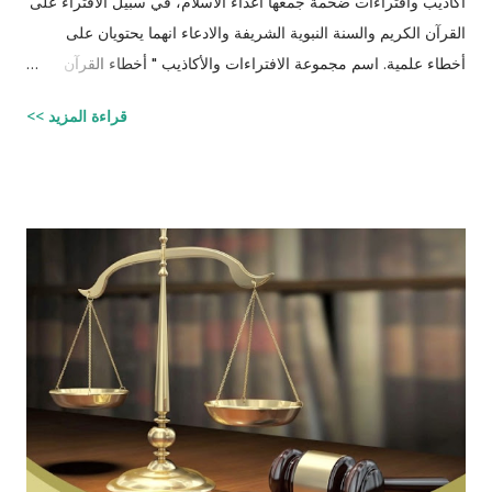
أكاذيب وافتراءات ضخمة جمعها اعداء الاسلام، في سبيل الافتراء على
القرآن الكريم والسنة النبوية الشريفة والادعاء انهما يحتويان على
أخطاء علمية. اسم مجموعة الافتراءات والأكاذيب " أخطاء القرآن
العلمية والردود الصلعمية الفاشلة عليها " وقد أبقيت على كل افتراء
قراءة المزيد >>
واتبعته بردٍ يليه . راجيًا أن يكون ذلك في ميزان حسناتي ، ولا تنسوني
من دعائكم (محمد سليم مصاروه - صيدلي وماجيستير في علوم
الأدوية ) للتحميل انقر هنا