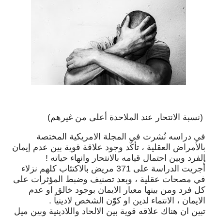
(
نسبة
الانتحار
عند
الملاحدة
أعلى
من
غيرهم
)
في
دراسه
نُشرت
في
المجلة
الامريكية
المختصة
بالأمراض
العقلية
،
تأكَّد
وجود
علاقة
قوية
بين
عدم
إيمان
الفرد
وبين
احتمال
قيامه
بالانتحار
وانهاء
حياته
!
أُجريت
الدراسة
على
371
مريض
بالاكتئاب
كلهم
نزلاء
في
مصحات
عقلية
،
وبعد
تصنيف
وضبط
المؤثرات
على
كل
فرد
ومن
بينها
معيار
الايمان
بوجود
خالق
او
عدم
الايمان
،
الانتماء
لدين
او
كوّن
الشخص
لادينياً
.
تبين
ان
هناك
علاقه
قوية
بين
الالحاد
واللادينية
وبين
ميل