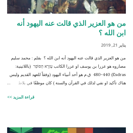
من هو العزير الذي قالت عنه اليهود أنه
ابن الله ؟
يناير 21, 2019
من هو العزير الذي قالت عنه اليهود أنه ابن الله ؟ بقلم : محمد سليم
مصاروه هو عزرا بن يوسف او عزرا الكاتب עֶזְרָא הַסּוֹפֵר (باللاتينية:
Esdras) 480-440 ق.م هو أحد أنبياء اليهود (وفقاً للعهد القديم وليس
هناك تأكيد او نفي لذلك في القرآن والسنة ) كان موظفًا في بلاط
إمبراطور الفرس (ارتحتشستا) ومستشارًا له في شؤون الطائفة
قراءة المزيد >>
اليهودية وكان ملماً بالتوراة ومدرساً لتعاليمها وكذلك كان كاتباً ماهراً
للنصوص الدينية وقد تمكن عزرا من أن ينال عفو الإمبراطور عن اليهود
وسماحه لهم بالعودة إلى القدس وإقامة حكم ذاتي لهم، فقاد مجموعة
يهود المنفى في بابل إلى القدس وهناك فرض احترام التوراة وأعاد
تعاليمها وطهر المجتمع اليهودي من الزواج المختلط، ولهذه الأسباب