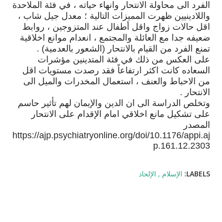
الفرد
الى
محاولة
الانتحار
وانهاء
حياته
،
في
فئة
الملاحدة
واللادينيين
ظهرت
المميزات
التالية
؛
معدل
جيل
شاب
،
اقل
حالات
زواج
واقل
أطفال
عند
المتزوجين
،
روابط
ضعيفه
جدا
مع
العائلة
والمجتمع
،
انعدام
موانع
اخلاقية
تمنع
الفرد
من
القيام
بالانتحار
(
الشعور
بالعدمية)
.
على
العكس
من
ذلك
في
فئة
المتدينين
مؤشرات
السعاده
كانت
اكثر
ارتفاعاً
فقد
رصدت
مستويات
اقل
من
الاحباط
والعنف
،
استعمال
المخدرات
والميل
الى
الانتحار
.
وتخلص
الدراسة
الى
ان
الدين
والإيمان
لهم
تأثير
حاسم
على
تشكيل
مانع
اخلاقي
امام
الإقدام
على
الانتحار
المصدر
https://ajp.psychiatryonline.org/doi/10.1176/appi.aj
p.161.12.2303
LABELS:
الإسلام
الإلحاد