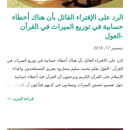
الرد على الإفتراء القائل بأن هناك أخطاء
حسابية في توزيع الميراث في القرآن
-العول
ديسمبر 17, 2018
الرد على الافتراء القائل بأن هناك أخطاء حسابية في توزيع الميراث في
القرآن -العول بقلم محمد سليم مصاروه يفتري المستلحدون واعداء
الإسلام على القرآن الكريم ويزعمون أن القرآن فيه أخطاء حسابية
حول تقسيم حصص الميراث ويتمادون في كذبهم فيَدَّعون أن القرآن من
تأليف محمد (صلى الله عليه وسلم) وأنه أخطأ حسابياً في تحديد
قراءة المزيد >>
الحصص وذلك لأنه في حالات مُعَيَّنة يكون مجموع حصص الورثة أكثر
من ١٠٠٪؜ وفِي حالات أخرى يكون أقل من ١٠٠٪. والحقيقة أن من
يشكك في القرآن الكريم فهو أكثر من مدعو إلى أن يحاول أن يكتب
شيئًا مثل القرآن الكريم وليقدم لنا إبداعاته! على كل حال، حدَّدت آيات