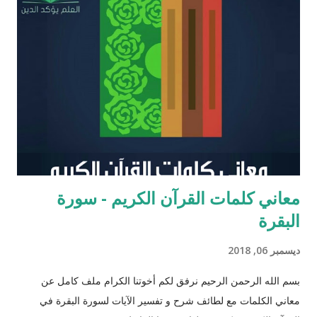
يحتل عزرا الكاتب مكانه عاليه جداً في الإرث الديني اليهود وقصته
مذكوره في ( سفر عزرا ) في العهد القديم ونجد في ملاحق الشروحات
اليهوديه للمشناه والمعروفه باسم ( توسفتا ) תוספתא نجد رأياً يُزعم ان
عزرا الكاتب كان مستحقاً لان تتنزل عليه التوراه لولا ان موسى عليه
السلام سبقه ! כי ראויה הייתה התורה להינתן על י...
معاني كلمات القرآن الكريم - سورة
البقرة
ديسمبر 06, 2018
بسم الله الرحمن الرحيم نرفق لكم أخوتنا الكرام ملف كامل عن
معاني الكلمات مع لطائف شرح و تفسير الآيات لسورة البقرة في