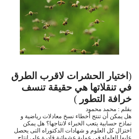
(
اختيار
الحشرات
لاقرب
الطرق
في
تنقلاتها
هي
حقيقة
تنسف
خرافة
التطور
)
بقلم
:
محمد
محمود
هل
يمكن
أن
تنتج
أخطاء
نسخ
معادلات
رياضية
و
نماذج
حسابية
يتعب
الخبراء
لانتاجها؟
هل
يمكن
اختزال
كل
العلوم
و
شهادات
الدكتوراه
التى
يحصل
عليها
العلماء
فى
عملية
عشوائية
قادرة
على
انتاج