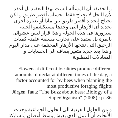
و
الحقيقة
أن
المسألة
ليست
بهذا
التعقيد
بل
أعقد
لأن
النحل
لا
يحتاج
فقط
لحساب
أقصر
طريق
و
لكن
يحتاج
لتحديد
أقصر
طريق
بين
ماذا
أو
بعبارة
أخرى
تحديد
أى
الأزهار
التى
وجدها
مستكشفو
الخلية
سيزورها
فى
هذه
الجولة
و
هذا
قرار
ليس
عشوائى
بالمرة
بل
يعتمد
على
تجارب
مسبقة
علمته
كميات
الرحيق
التى
تنتجها
الأزهار
المختلفة
على
مدار
اليوم
و
هذا
بعد
جديد
متغير
يضاف
الى
الحسابات
و
المعادلات
المطلوبة
Flowers at different localities produce different
amounts of nectar at different times of the day, a
factor accounted for by bees when planning the
most productive foraging flights
Jürgen Tautz "The Buzz about bees: Biology of a
SuperOrganism" (2008) : p. 86
و
من
الحلول
الفردية
الى
الحلول
الجماعية
وجدت
الأبحاث
أن
النمل
الذى
يعيش
وسط
أغصان
متشابكة