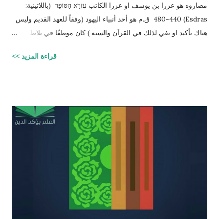
مصاروه هو عزرا بن يوسف او عزرا الكاتب עֶזְרָא הַסּוֹפֵר (باللاتينية:
Esdras) 480-440 ق.م هو أحد أنبياء اليهود (وفقاً للعهد القديم وليس
هناك تأكيد او نفي لذلك في القرآن والسنة ) كان موظفًا في بلاط
إمبراطور الفرس (ارتحتشستا) ومستشارًا له في شؤون الطائفة
قراءة المزيد >>
اليهودية وكان ملماً بالتوراة ومدرساً لتعاليمها وكذلك كان كاتباً ماهراً
للنصوص الدينية وقد تمكن عزرا من أن ينال عفو الإمبراطور عن اليهود
وسماحه لهم بالعودة إلى القدس وإقامة حكم ذاتي لهم، فقاد مجموعة
يهود المنفى في بابل إلى القدس وهناك فرض احترام التوراة وأعاد
تعاليمها وطهر المجتمع اليهودي من الزواج المختلط، ولهذه الأسباب
يحتل عزرا الكاتب مكانه عاليه جداً في الإرث الديني اليهود وقصته
مذكوره في ( سفر عزرا ) في العهد القديم ونجد في ملاحق الشروحات
اليهوديه للمشناه والمعروفه باسم ( توسفتا ) תוספתא نجد رأياً يُزعم ان
عزرا الكاتب كان مستحقاً لان تتنزل عليه التوراه لولا ان موسى عليه
السلام سبقه ! כי ראויה הייתה התורה להינתן על י...