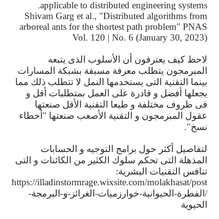
applicable to distributed engineering systems.
Shivam Garg et al., "Distributed algorithms from
arboreal ants for the shortest path problem" PNAS
Vol. 120 | No. 6 (January 30, 2023)
لاحظ
كيف
يعترفون
أن
الأسلوب
الذى
يتبعه
المبرمجون
يتطلب
معرفة
مسبقة
بشبكة
المسارات
بينما
التقنية
التى
يستخدمها
النمل
لا
تتطلب
ذلك
مما
يجعلها
أفضل
و
قادرة
على
العمل
بمتطلبات
أقل
و
فى
ظروف
مختلفة
و
طبعا
التقنية
الأقل
صنعتها
عقول
المبرمجون
و
التقنية
الأصعب
صنعتها
"
أخطاء
نسخ
".
لتفاصيل
أكثر
حول
برامج
التوجيه
و
الحسابات
المذهلة
التى
تحكم
سلوك
الكثير
من
الكائنات
و
التى
تنافس
التقنيات
البشرية
:
https://illadinstormrage.wixsite.com/molakhasat/post
/
الفطرة
-
الحيوانية
-
خوارزميات
-
الغرائز
-
و
-
البرمجة
-
الحيوية