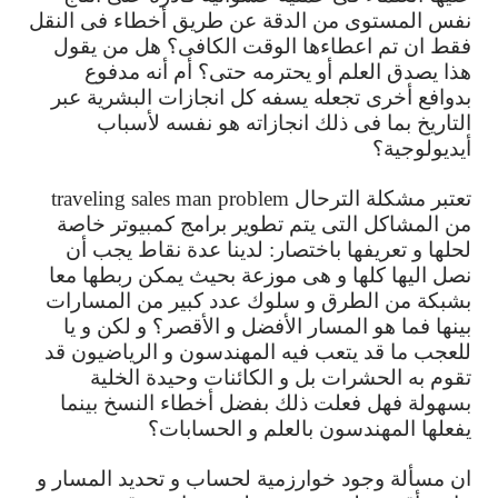
نفس
المستوى
من
الدقة
عن
طريق
أخطاء
فى
النقل
فقط
ان
تم
اعطاءها
الوقت
الكافى؟
هل
من
يقول
هذا
يصدق
العلم
أو
يحترمه
حتى؟
أم
أنه
مدفوع
بدوافع
أخرى
تجعله
يسفه
كل
انجازات
البشرية
عبر
التاريخ
بما
فى
ذلك
انجازاته
هو
نفسه
لأسباب
أيديولوجية؟
تعتبر
مشكلة
الترحال
traveling sales man problem
من
المشاكل
التى
يتم
تطوير
برامج
كمبيوتر
خاصة
لحلها
و
تعريفها
باختصار
:
لدينا
عدة
نقاط
يجب
أن
نصل
اليها
كلها
و
هى
موزعة
بحيث
يمكن
ربطها
معا
بشبكة
من
الطرق
و
سلوك
عدد
كبير
من
المسارات
بينها
فما
هو
المسار
الأفضل
و
الأقصر؟
و
لكن
و
يا
للعجب
ما
قد
يتعب
فيه
المهندسون
و
الرياضيون
قد
تقوم
به
الحشرات
بل
و
الكائنات
وحيدة
الخلية
بسهولة
فهل
فعلت
ذلك
بفضل
أخطاء
النسخ
بينما
يفعلها
المهندسون
بالعلم
و
الحسابات؟
ان
مسألة
وجود
خوارزمية
لحساب
و
تحديد
المسار
و