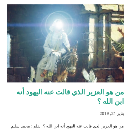
نطفة واحدة من الرجل هو من يكوّن الجنين ثانياً ذلك الماء لا يتكوّن من
المنطقة الصدرية عندها ( الترائب ) , و لا يتكون مني الرجل من منطقته
الصدريّة أيضاً ( الصلب ) هو يتكون في الخصيتين خارج البطن بعيداً عن
منطقة الصدر !! وهذا ايضاً حديث صحيح يوضح مقصد الآية اكثر :" ماء
الرجل أبيض وماء المرأة أصفر، فإذا اجتمعا فعلا مني الرجل مني
المرأة أذكرا بإذن الله، وإذا علا مني المرأة مني الرجل أنثا بإذن الله "
صحيح مسلم ‪http://fatwa.islamweb.net/fatwa/index.php?
page=sh...
من هو العزير الذي قالت عنه اليهود أنه
ابن الله ؟
يناير 21, 2019
من هو العزير الذي قالت عنه اليهود أنه ابن الله ؟ بقلم : محمد سليم