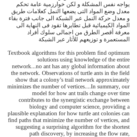
يواجه
نفس
المشكلة
و
لكن
خوارزمية
عامة
تحكم
معدل
وضع
المواد
التى
يضعها
النمل
كعلامات
طريق
و
معدل
حركة
النمل
عبر
الشبكة
الى
جانب
فترة
بقاء
المواد
الكيميائية
قبل
تطايرها
تقود
فى
النهاية
الى
معرفة
أقصر
الطرق
من
اجمالى
سلوك
أفراد
المستعمرة
و
توزيعهم
للأثار
عبر
الشبكة
Textbook algorithms for this problem find optimum
solutions using knowledge of the entire
network...no ant has any global information about
the network. Observations of turtle ants in the field
show that a colony’s trail network approximately
minimizes the number of vertices....In summary, our
model for how ant trails change over time
contributes to the synergistic exchange between
biology and computer science, providing a
plausible explanation for how turtle ant colonies can
find paths that minimize the number of vertices, and
suggesting a surprising algorithm for the shortest
path discovery, by increasing the flow rate,