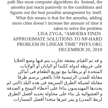
path like most computer algorithms do. Instead, the
amoeba just reacts passively to the conditions and
figures out the best possible arrangement by itself.
What this means is that for the amoeba, adding
more cities doesn’t increase the amount of time it
takes to solve the problem.
LISA ZYGA, “AMOEBA FINDS
APPROXIMATE SOLUTIONS TO NP-HARD
PROBLEM IN LINEAR TIME” PHYS.ORG
DECEMBER 20, 2018
و
قد
تم
القيام
ببضعة
تجارب
يتم
فيها
وضع
الخلايا
على
خريطة
لدولة
ككندا
أو
اليابان
أو
الولايات
المتحدة
أو
بريطانيا
مع
توزيع
الطعام
فى
أماكن
مقابلة
للمدن
الرئيسية
فاذا
بالعفن
يرسم
طرقا
مقابلة
لشبكة
الطرق
السريعة
فى
هذه
البلد
(
التى
لم
يحددها
المهندسون
بناءا
على
أخطاء
النسخ
و
الصدفة
و
العشوائية
بل
بناء
على
محاولة
تحديد
أفضل
الطرق
لربط
المدن
)
و
يمر
عبرها
متخذا
أفضل
المسارات