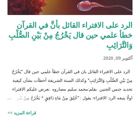
الرد على الافتراء القائل بأنَّ في القرآن
خطأ علمي حين قال يَخْرُجُ مِنْ بَيْنِ الصُّلْبِ
وَالتَّرَائِبِ
أكتوبر 09, 2020
الرد على الافتراء القائل بان في القرآن خطأ علمي حين قال "يَخْرُجُ
مِنْ بَيْنِ الصُّلْبِ وَالتَّرَائِبِ" وكذلك السنة الشريفة أخطأت بشأن كيفية
تحديد جنس الجنين بقلم:محمد سليم مصاروه نعرض عليكم الافتراء
اولًا يتبعه الرد: الافتراء: يقول : "خُلِقَ مِنْ مَاءٍ دَافِقٍ * يَخْرُجُ مِنْ بَيْنِ
الصُّلْبِ وَالتَّرَائِبِ / الطارق: 6 - 7 شرح المفسرين :
قراءة المزيد >>
‪http://fatwa.islamweb.net/fatwa/index.php?
page=showfatwa&Option=FatwaId&Id=38118‬ الإنسان لا يخلق
من ماء المرآة ومن المعروف طبيّاً أن اتحّاد البويضة داخل الرحم مع