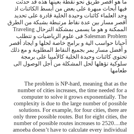
ما
هو
أقصر
طريق
نحو
نقطة
بعينها
هذه
قد
حدثت
فيها
أبحاث
مبهرة
على
بعض
من
أبسط
الكائنات
اذ
وجد
العلماء
كائنات
وحيدة
الخلية
قادرة
على
تحديد
أقصر
مسار
بين
عدة
نقاط
مرتبطة
بشبكة
من
الطرق
الممكنة
و
هو
ما
يسمى
بمشكلة
الترحال
Traveling
Salesman Problem
فى
علوم
الرياضيات
و
تتطلب
أحيانا
حواسب
الية
و
برامج
خاصة
لحلها
و
ايجاد
أقصر
و
أفضل
مسار
يمر
بجميع
النقاط
المطلوبة
و
مع
ذلك
تحتوى
كائنات
وحيدة
الخلية
كالأميبا
على
برمجة
سلوكية
تؤهلها
لحل
المشكلة
من
أجل
الوصول
الى
طعامها
The problem is NP-hard, meaning that as the
number of cities increases, the time needed for a
computer to solve it grows exponentially. The
complexity is due to the large number of possible
solutions. For example, for four cities, there are
only three possible routes. But for eight cities, the
number of possible routes increases to 2520....the
amoeba doesn’t have to calculate every individual