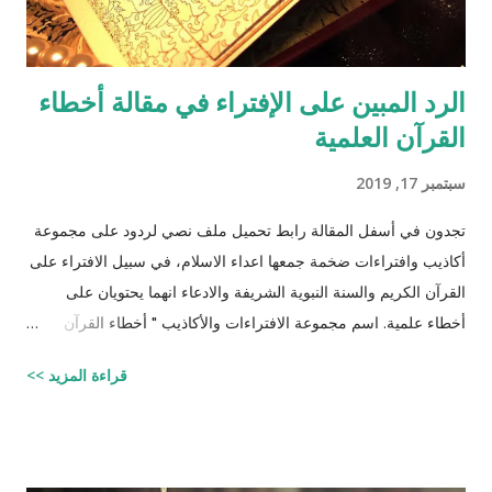
الرد المبين على الإفتراء في مقالة أخطاء
القرآن العلمية
سبتمبر 17, 2019
تجدون في أسفل المقالة رابط تحميل ملف نصي لردود على مجموعة
أكاذيب وافتراءات ضخمة جمعها اعداء الاسلام، في سبيل الافتراء على
القرآن الكريم والسنة النبوية الشريفة والادعاء انهما يحتويان على
أخطاء علمية. اسم مجموعة الافتراءات والأكاذيب " أخطاء القرآن
العلمية والردود الصلعمية الفاشلة عليها " وقد أبقيت على كل افتراء
قراءة المزيد >>
واتبعته بردٍ يليه . راجيًا أن يكون ذلك في ميزان حسناتي ، ولا تنسوني
من دعائكم (محمد سليم مصاروه - صيدلي وماجيستير في علوم
الأدوية ) للتحميل انقر هنا