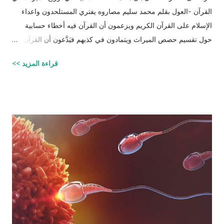
القرآن -العول بقلم محمد سليم مصاروه يفتري المستلحدون واعداء
الإسلام على القرآن الكريم ويزعمون أن القرآن فيه أخطاء حسابية
حول تقسيم حصص الميراث ويتمادون في كذبهم فيَدَّعون أن القرآن من
تأليف محمد (صلى الله عليه وسلم) وأنه أخطأ حسابياً في تحديد
قراءة المزيد >>
الحصص وذلك لأنه في حالات مُعَيَّنة يكون مجموع حصص الورثة أكثر
من ١٠٠٪؜ وفِي حالات أخرى يكون أقل من ١٠٠٪. والحقيقة أن من
يشكك في القرآن الكريم فهو أكثر من مدعو إلى أن يحاول أن يكتب
شيئًا مثل القرآن الكريم وليقدم لنا إبداعاته! على كل حال، حدَّدت آيات
القرآن الكريم مقدار حصص الوارثين المحتمل وجودهم على الغالب
أثناء تقسيم الميراث، فمثلاً ترث الأخت نصف مقدار الأخ الشقيق ولكن
هناك الكثير من الاحتمالات لوجود عدة أنواع من الورثة في نفس الوقت
مثل (أخ، أخت، عّم، جد حفيد وكذا) وبطبيعة الحال ليس من المعقول
افتراض تفصيل آيات القرآن الكريم لكل الحالات التي فيها تراكيب
مختلفة من الوارثين، وإلِّا لصار القرآن مُجَلَّدات من الحسابات
والمعادلات الرياضية وعندها سيكون سُمْكُه...