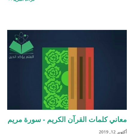
والردود الصلعمية الفاشلة عليها " وقد أبقيت على كل افتراء واتبعته
بردٍ يليه . راجيًا أن يكون ذلك في ميزان حسناتي وحسنات أهلي، ولا
تنسوني من دعائكم ( محمد سليم مصاروه - صيدلي وماجيستير في
علوم الأدوية ) أخطاء القرآن العلميّة و الردود الصلعميّة الفاشلة عليها :
الافتراء : 1 - زوجيّة الأشياء في القرآن : مِنْ كُلِّ شَيْءٍ خَلَقْنَا زَوْجَيْنِ
لَعَلَّكُمْ تَذَكَّرُونَ / الذاريات : 49 وَمِنْ كُلِّ الثَّمَرَاتِ جَعَلَ فِيهَا زَوْجَيْنِ
اثْنَيْنِ / الرعد : 3 حَتَّى إِذَا جَاءَ أَمْرُنَا وَفَارَ التَّنُّورُ قُلْنَا احْمِلْ فِيهَا مِنْ كُلٍّ
زَوْجَيْنِ اثْنَيْنِ / هود : 11 و اذا طبقنا هذه الآبات وجدنا فيها شيئاً من
التناقض مع الوقائع المكتشفة عل...
معاني كلمات القرآن الكريم - سورة مريم
أكتوبر 12, 2019