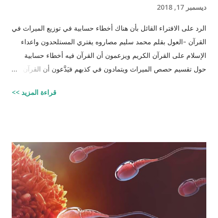
ديسمبر 17, 2018
الرد على الافتراء القائل بأن هناك أخطاء حسابية في توزيع الميراث في
القرآن -العول بقلم محمد سليم مصاروه يفتري المستلحدون واعداء
الإسلام على القرآن الكريم ويزعمون أن القرآن فيه أخطاء حسابية
حول تقسيم حصص الميراث ويتمادون في كذبهم فيَدَّعون أن القرآن من
تأليف محمد (صلى الله عليه وسلم) وأنه أخطأ حسابياً في تحديد
قراءة المزيد >>
الحصص وذلك لأنه في حالات مُعَيَّنة يكون مجموع حصص الورثة أكثر
من ١٠٠٪؜ وفِي حالات أخرى يكون أقل من ١٠٠٪. والحقيقة أن من
يشكك في القرآن الكريم فهو أكثر من مدعو إلى أن يحاول أن يكتب
شيئًا مثل القرآن الكريم وليقدم لنا إبداعاته! على كل حال، حدَّدت آيات
القرآن الكريم مقدار حصص الوارثين المحتمل وجودهم على الغالب
أثناء تقسيم الميراث، فمثلاً ترث الأخت نصف مقدار الأخ الشقيق ولكن
هناك الكثير من الاحتمالات لوجود عدة أنواع من الورثة في نفس الوقت
مثل (أخ، أخت، عّم، جد حفيد وكذا) وبطبيعة الحال ليس من المعقول
افتراض تفصيل آيات القرآن الكريم لكل الحالات التي فيها تراكيب