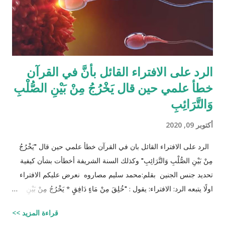
مختلفة من الوارثين، وإلِّا لصار القرآن مُجَلَّدات من الحسابات
والمعادلات الرياضية وعندها سيكون سُمْكُه...
الرد على الافتراء القائل بأنَّ في القرآن
خطأ علمي حين قال يَخْرُجُ مِنْ بَيْنِ الصُّلْبِ
وَالتَّرَائِبِ
أكتوبر 09, 2020
الرد على الافتراء القائل بان في القرآن خطأ علمي حين قال "يَخْرُجُ
مِنْ بَيْنِ الصُّلْبِ وَالتَّرَائِبِ" وكذلك السنة الشريفة أخطأت بشأن كيفية
تحديد جنس الجنين بقلم:محمد سليم مصاروه نعرض عليكم الافتراء
اولًا يتبعه الرد: الافتراء: يقول : "خُلِقَ مِنْ مَاءٍ دَافِقٍ * يَخْرُجُ مِنْ بَيْنِ
الصُّلْبِ وَالتَّرَائِبِ / الطارق: 6 - 7 شرح المفسرين :
قراءة المزيد >>
‪http://fatwa.islamweb.net/fatwa/index.php?