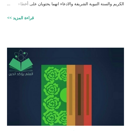
الكريم والسنة النبوية الشريفة والادعاء انهما يحتويان على أخطاء
علمية. اسم مجموعة الافتراءات والأكاذيب " أخطاء القرآن العلمية
قراءة المزيد >>
والردود الصلعمية الفاشلة عليها " وقد أبقيت على كل افتراء واتبعته
بردٍ يليه . راجيًا أن يكون ذلك في ميزان حسناتي وحسنات أهلي، ولا
تنسوني من دعائكم ( محمد سليم مصاروه - صيدلي وماجيستير في
علوم الأدوية ) أخطاء القرآن العلميّة و الردود الصلعميّة الفاشلة عليها :
الافتراء : 1 - زوجيّة الأشياء في القرآن : مِنْ كُلِّ شَيْءٍ خَلَقْنَا زَوْجَيْنِ
لَعَلَّكُمْ تَذَكَّرُونَ / الذاريات : 49 وَمِنْ كُلِّ الثَّمَرَاتِ جَعَلَ فِيهَا زَوْجَيْنِ
اثْنَيْنِ / الرعد : 3 حَتَّى إِذَا جَاءَ أَمْرُنَا وَفَارَ التَّنُّورُ قُلْنَا احْمِلْ فِيهَا مِنْ كُلٍّ
زَوْجَيْنِ اثْنَيْنِ / هود : 11 و اذا طبقنا هذه الآبات وجدنا فيها شيئاً من
التناقض مع الوقائع المكتشفة عل...