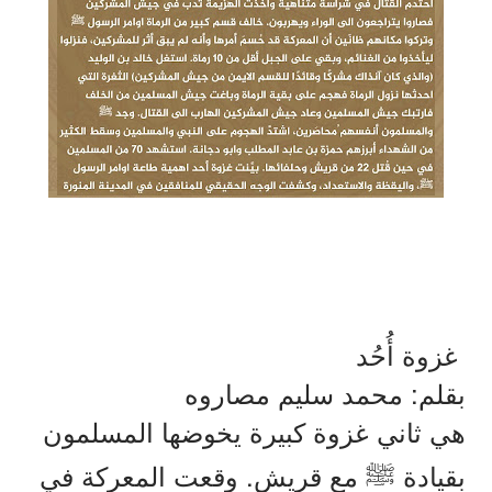
غزوة
أُحُد
:
بقلم
محمد
سليم
مصاروه
هي
ثاني
غزوة
كبيرة
يخوضها
المسلمون
.
بقيادة
ﷺ
مع
قريش
وقعت
المعركة
في