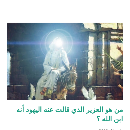
page=showfatwa&Option=FatwaId&Id=38118‬ الإنسان لا يخلق
من ماء المرآة ومن المعروف طبيّاً أن اتحّاد البويضة داخل الرحم مع
نطفة واحدة من الرجل هو من يكوّن الجنين ثانياً ذلك الماء لا يتكوّن من
المنطقة الصدرية عندها ( الترائب ) , و لا يتكون مني الرجل من منطقته
الصدريّة أيضاً ( الصلب ) هو يتكون في الخصيتين خارج البطن بعيداً عن
منطقة الصدر !! وهذا ايضاً حديث صحيح يوضح مقصد الآية اكثر :" ماء
الرجل أبيض وماء المرأة أصفر، فإذا اجتمعا فعلا مني الرجل مني
المرأة أذكرا بإذن الله، وإذا علا مني المرأة مني الرجل أنثا بإذن الله "
صحيح مسلم ‪http://fatwa.islamweb.net/fatwa/index.php?
page=sh...
من هو العزير الذي قالت عنه اليهود أنه
ابن الله ؟