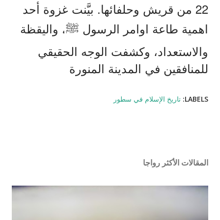
.
22
من
قريش
وحلفائها
بيَّنت
غزوة
أحد
اهمية
طاعة
اوامر
الرسول
ﷺ،
واليقظة
والاستعداد،
وكشفت
الوجه
الحقيقي
للمنافقين
في
المدينة
المنورة
LABELS:
تاريخ الإسلام في سطور
المقالات الأكثر رواجا