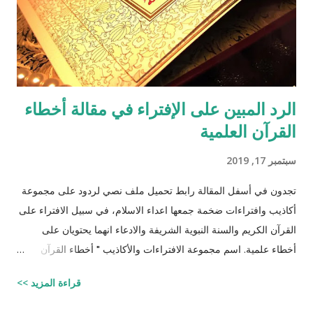
الرد المبين على الإفتراء في مقالة أخطاء
القرآن العلمية
سبتمبر 17, 2019
تجدون في أسفل المقالة رابط تحميل ملف نصي لردود على مجموعة
أكاذيب وافتراءات ضخمة جمعها اعداء الاسلام، في سبيل الافتراء على
القرآن الكريم والسنة النبوية الشريفة والادعاء انهما يحتويان على
أخطاء علمية. اسم مجموعة الافتراءات والأكاذيب " أخطاء القرآن
العلمية والردود الصلعمية الفاشلة عليها " وقد أبقيت على كل افتراء
قراءة المزيد >>
واتبعته بردٍ يليه . راجيًا أن يكون ذلك في ميزان حسناتي ، ولا تنسوني
من دعائكم (محمد سليم مصاروه - صيدلي وماجيستير في علوم