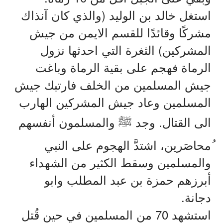
(
استغل
خالد
بن
الوليد
والذي
كان
آنذاك
مشركًا
وقائدًا
للقسم
الايمن
من
جيش
)
المشركين
الثغرة
التي
احدثها
نزول
الرماة
فهجم
على
بقية
الرماة
وباغت
جيش
المسلمين
من
الخلف
فارتبك
جيش
المسلمين
وعاد
جيش
المشركين
الهارب
.
الى
القتال
وجد
ﷺ
والمسلمون
أنفسهم
ُمحاصَرين،
اشتدَّ
الهجوم
على
النبي
والمسلمين
وسقط
الكثير
من
الشهداء
أبرزهم
حمزة
بن
عبد
المطلب
وابو
.
دجانة
70
استشهد
من
المسلمين
في
حين
قُتل