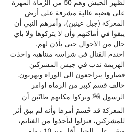
50
لظهر
الجيش
وهم
من
الرُماة
المهرة
على
هضبة
عالية
مشرفة
على
أرض
)
(
المعركة
جبل
عينين
،
وأمرهم
النبي
أن
يبقوا
في
أماكنهم
وأن
لا
يتركوها
ولا
باي
.
حال
من
الاحوال
حتى
يأذن
لهم
احتدم
القتال
في
شراسة
متناهية
واخذت
الهزيمة
تدب
في
جيش
المشركين
.
فصاروا
يتراجعون
الى
الوراء
ويهربون
خالف
قسم
كبير
من
الرماة
اوامر
الرسول
ﷺ
وتركوا
مكانهم
ظانّين
أن
المعركة
قد
حُسمَ
أمرها
وأنه
لم
يبق
أثر
للمشركين،
فنزلوا
ليأخذوا
من
الغنائم،
.
10
وبقي
على
الجبل
أقل
من
رماة