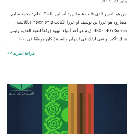
يناير 21, 2019
من هو العزير الذي قالت عنه اليهود أنه ابن الله ؟ بقلم : محمد سليم
مصاروه هو عزرا بن يوسف او عزرا الكاتب עֶזְרָא הַסּוֹפֵר (باللاتينية:
Esdras) 480-440 ق.م هو أحد أنبياء اليهود (وفقاً للعهد القديم وليس
هناك تأكيد او نفي لذلك في القرآن والسنة ) كان موظفًا في بلاط
إمبراطور الفرس (ارتحتشستا) ومستشارًا له في شؤون الطائفة
قراءة المزيد >>
اليهودية وكان ملماً بالتوراة ومدرساً لتعاليمها وكذلك كان كاتباً ماهراً
للنصوص الدينية وقد تمكن عزرا من أن ينال عفو الإمبراطور عن اليهود
وسماحه لهم بالعودة إلى القدس وإقامة حكم ذاتي لهم، فقاد مجموعة
يهود المنفى في بابل إلى القدس وهناك فرض احترام التوراة وأعاد
تعاليمها وطهر المجتمع اليهودي من الزواج المختلط، ولهذه الأسباب
يحتل عزرا الكاتب مكانه عاليه جداً في الإرث الديني اليهود وقصته
مذكوره في ( سفر عزرا ) في العهد القديم ونجد في ملاحق الشروحات
اليهوديه للمشناه والمعروفه باسم ( توسفتا ) תוספתא نجد رأياً يُزعم ان
عزرا الكاتب كان مستحقاً لان تتنزل عليه التوراه لولا ان موسى عليه
السلام سبقه ! כי ראויה הייתה התורה להינתן על י...