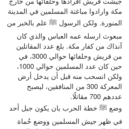
جيشت
قريش
افرادها
وحلفائها
من
خارج
مكة
وارادوا
مباغتة
المسلمين
في
المدينة
.
المنورة
ولكن
الرسول
ﷺ
علم
بالخبر
من
مبعوث
ارسله
عمه
العباس
والذي
كان
.
آنذاك
من
كفار
مكة
بلغ
عدد
المقاتلين
3000
من
قريش
وحلفائها
حوالي
،
في
1000
حين
كان
عدد
المسلمين
حوالي
،
ولكن
انسحب
منه
قبل
أن
يدخل
أرض
300
المعركة
من
المنافقين،
ليصبح
.
700
عددهم
مقاتلًا
وضع
ﷺ
خطة
الحرب
بان
يكون
جبل
أحد
في
ظهر
جيش
المسلمين
ووضع
حُماة