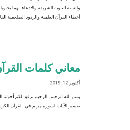
والسنة النبوية الشريفة والادعاء انهما يحتو
أخطاء القرآن العلمية والردود الصلعمية الفاشل
أن يكون ذلك في ميزان حسناتي وحسنات أه
جَعَلَ فِيهَا زَوْجَيْ
هود : 11 و اذا طبقنا هذه الآبات وجدنا فيها شيئاً من التناقض مع الوقائع المكتشفة عل...
معاني كلمات القرآن
أكتوبر 12, 2019
بسم الله الرحمن الرحيم نرفق لكم أخوتنا
تفسير الآيات لسورة مريم في القرآن الكريم