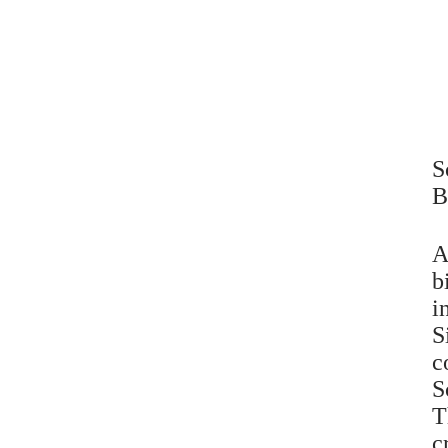
S
B
A
b
i
S
c
S
T
c