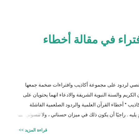
فتراء في مقالة أخطاء
نصي لردود على مجموعة أكاذيب وافتراءات ضخمة جمعها
الكريم والسنة النبوية الشريفة والادعاء انهما يحتويان على
ذيب " أخطاء القرآن العلمية والردود الصلعمية الفاشلة
ٍ يليه . راجيًا أن يكون ذلك في ميزان حسناتي ، ولا تنسوني
جيستير في علوم الأدوية ) للتحميل انقر هنا
قراءة المزيد >>