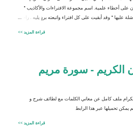
يان على أخطاء علمية. اسم مجموعة الافتراءات والأكاذيب "
ة عليها " وقد أبقيت على كل افتراء واتبعته بردٍ يليه . راجيًا
لي، ولا تنسوني من دعائكم ( محمد سليم مصاروه - صيدلي
قراءة المزيد >>
وماجيستير في علوم الأدوية ) أخطاء القرآن العلميّة و الردود الصلعميّة الفاشلة عليها : الافتراء : 1 -
زوجيّة الأشياء في القرآن : مِنْ كُلِّ شَيْءٍ خَلَقْنَا زَوْجَيْنِ لَعَلَّكُمْ تَذَكَّرُونَ / الذاريات : 49 وَمِنْ كُلِّ الثَّمَرَاتِ
نِ اثْنَيْنِ / الرعد : 3 حَتَّى إِذَا جَاءَ أَمْرُنَا وَفَارَ التَّنُّورُ قُلْنَا احْمِلْ فِيهَا مِنْ كُلٍّ زَوْجَيْنِ اثْنَيْنِ /
 الكريم - سورة مريم
 الكرام ملف كامل عن معاني الكلمات مع لطائف شرح و
 يمكن تحميلها عبر هذا الرابط
قراءة المزيد >>