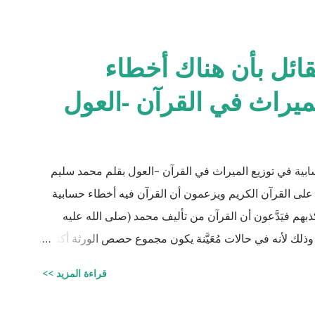
لقائل بأن هناك أخطاء
ميراث في القرآن -العول
سابية في توزيع الميراث في القرآن -العول بقلم محمد سليم
على القرآن الكريم ويزعمون أن القرآن فيه أخطاء حسابية
 فيَدَّعون أن القرآن من تأليف محمد (صلى الله عليه
ذلك لأنه في حالات مُعَيَّنة يكون مجموع حصص الورثة أكثر
من ١٠٠٪؜ وفِي حالات أخرى يكون أقل من ١٠٠٪. والحقيقة أن من يشكك في القرآن الكريم فهو أكثر من
قراءة المزيد >>
 الكريم وليقدم لنا إبداعاته! على كل حال، حدَّدت آيات
 وجودهم على الغالب أثناء تقسيم الميراث، فمثلاً ترث