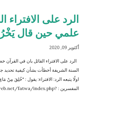
الأخت نصف مقدار الأخ الشقيق ولكن هناك ال
الوقت مثل (أخ، أخت، عّم، جد حفيد وكذا) 
الرد على الافتراء ال
الكريم لكل الحالات التي فيها تراكيب مختلفة م
علمي حين قال يَخْرُجُ مِن
والمعادلات الرياضية وعندها سيكون سُمْكُه..
أكتوبر 09, 2020
الرد على الافتراء القائل بان في القرآن خطأ علمي 
السنة الشريفة أخطأت بشأن كيفية تحديد ج
المفسرين : ‪et/fatwa/index.php?
طبيّاً أن اتحّاد البويضة داخل الرحم مع نطفة 
من المنطقة الصدرية عندها ( الترائب ) , و ل
يتكون في الخصيتين خارج البطن بعيداً عن م