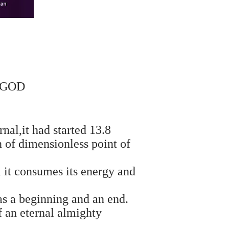
f GOD
nal,it had started 13.8
n of dimensionless point of
l it consumes its energy and
as a beginning and an end.
f an eternal almighty