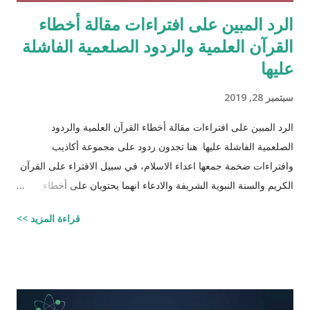
الرد المبين على افتراءات مقالة أخطاء
القرآن العلمية والردود الصلعمية الفاشلة
عليها
سبتمبر 28, 2019
الرد المبين على افتراءات مقالة أخطاء القرآن العلمية والردود
الصلعمية الفاشلة عليها هنا تجدون ردود على مجموعة أكاذيب
وافتراءات ضخمة جمعها اعداء الاسلام، في سبيل الافتراء على القرآن
الكريم والسنة النبوية الشريفة والادعاء انهما يحتويان على أخطاء
علمية. اسم مجموعة الافتراءات والأكاذيب " أخطاء القرآن العلمية
قراءة المزيد >>
والردود الصلعمية الفاشلة عليها " وقد أبقيت على كل افتراء واتبعته
بردٍ يليه . راجيًا أن يكون ذلك في ميزان حسناتي وحسنات أهلي، ولا
تنسوني من دعائكم ( محمد سليم مصاروه - صيدلي وماجيستير في
علوم الأدوية ) أخطاء القرآن العلميّة و الردود الصلعميّة الفاشلة عليها :
الافتراء : 1 - زوجيّة الأشياء في القرآن : مِنْ كُلِّ شَيْءٍ خَلَقْنَا زَوْجَيْنِ