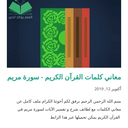
لَعَلَّكُمْ تَذَكَّرُونَ / الذاريات : 49 وَمِنْ كُلِّ الثَّمَرَاتِ جَعَلَ فِيهَا زَوْجَيْنِ
اثْنَيْنِ / الرعد : 3 حَتَّى إِذَا جَاءَ أَمْرُنَا وَفَارَ التَّنُّورُ قُلْنَا احْمِلْ فِيهَا مِنْ كُلٍّ
زَوْجَيْنِ اثْنَيْنِ / هود : 11 و اذا طبقنا هذه الآبات وجدنا فيها شيئاً من
التناقض مع الوقائع المكتشفة عل...
معاني كلمات القرآن الكريم - سورة مريم
أكتوبر 12, 2019
بسم الله الرحمن الرحيم نرفق لكم أخوتنا الكرام ملف كامل عن
معاني الكلمات مع لطائف شرح و تفسير الآيات لسورة مريم في
القرآن الكريم يمكن تحميلها عبر هذا الرابط