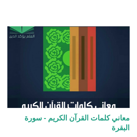
للنصوص الدينية وقد تمكن عزرا من أن ينال عفو الإمبراطور عن اليهود
وسماحه لهم بالعودة إلى القدس وإقامة حكم ذاتي لهم، فقاد مجموعة
يهود المنفى في بابل إلى القدس وهناك فرض احترام التوراة وأعاد
تعاليمها وطهر المجتمع اليهودي من الزواج المختلط، ولهذه الأسباب
يحتل عزرا الكاتب مكانه عاليه جداً في الإرث الديني اليهود وقصته
مذكوره في ( سفر عزرا ) في العهد القديم ونجد في ملاحق الشروحات
اليهوديه للمشناه والمعروفه باسم ( توسفتا ) תוספתא نجد رأياً يُزعم ان
عزرا الكاتب كان مستحقاً لان تتنزل عليه التوراه لولا ان موسى عليه
السلام سبقه ! כי ראויה הייתה התורה להינתן על י...
معاني كلمات القرآن الكريم - سورة
البقرة