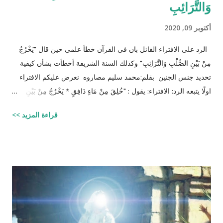
وَالتَّرَائِبِ
أكتوبر 09, 2020
الرد على الافتراء القائل بان في القرآن خطأ علمي حين قال "يَخْرُجُ
مِنْ بَيْنِ الصُّلْبِ وَالتَّرَائِبِ" وكذلك السنة الشريفة أخطأت بشأن كيفية
تحديد جنس الجنين بقلم:محمد سليم مصاروه نعرض عليكم الافتراء
اولًا يتبعه الرد: الافتراء: يقول : "خُلِقَ مِنْ مَاءٍ دَافِقٍ * يَخْرُجُ مِنْ بَيْنِ
الصُّلْبِ وَالتَّرَائِبِ / الطارق: 6 - 7 شرح المفسرين :
قراءة المزيد >>
‪http://fatwa.islamweb.net/fatwa/index.php?
page=showfatwa&Option=FatwaId&Id=38118‬ الإنسان لا يخلق
من ماء المرآة ومن المعروف طبيّاً أن اتحّاد البويضة داخل الرحم مع
نطفة واحدة من الرجل هو من يكوّن الجنين ثانياً ذلك الماء لا يتكوّن من
المنطقة الصدرية عندها ( الترائب ) , و لا يتكون مني الرجل من منطقته
الصدريّة أيضاً ( الصلب ) هو يتكون في الخصيتين خارج البطن بعيداً عن
منطقة الصدر !! وهذا ايضاً حديث صحيح يوضح مقصد الآية اكثر :" ماء
الرجل أبيض وماء المرأة أصفر، فإذا اجتمعا فعلا مني الرجل مني