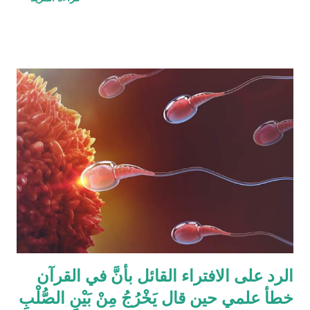
الحصص وذلك لأنه في حالات مُعَيَّنة يكون مجموع حصص الورثة أكثر
من ١٠٠٪؜ وفِي حالات أخرى يكون أقل من ١٠٠٪. والحقيقة أن من
يشكك في القرآن الكريم فهو أكثر من مدعو إلى أن يحاول أن يكتب
شيئًا مثل القرآن الكريم وليقدم لنا إبداعاته! على كل حال، حدَّدت آيات
القرآن الكريم مقدار حصص الوارثين المحتمل وجودهم على الغالب
أثناء تقسيم الميراث، فمثلاً ترث الأخت نصف مقدار الأخ الشقيق ولكن
هناك الكثير من الاحتمالات لوجود عدة أنواع من الورثة في نفس الوقت
مثل (أخ، أخت، عّم، جد حفيد وكذا) وبطبيعة الحال ليس من المعقول
افتراض تفصيل آيات القرآن الكريم لكل الحالات التي فيها تراكيب
مختلفة من الوارثين، وإلِّا لصار القرآن مُجَلَّدات من الحسابات
والمعادلات الرياضية وعندها سيكون سُمْكُه...
الرد على الافتراء القائل بأنَّ في القرآن
خطأ علمي حين قال يَخْرُجُ مِنْ بَيْنِ الصُّلْبِ