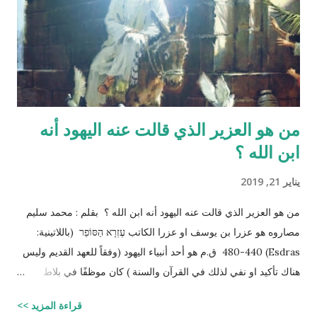
المرأة أذكرا بإذن الله، وإذا علا مني المرأة مني الرجل أنثا بإذن الله "
صحيح مسلم ‪http://fatwa.islamweb.net/fatwa/index.php?
page=sh...
من هو العزير الذي قالت عنه اليهود أنه
ابن الله ؟
يناير 21, 2019
من هو العزير الذي قالت عنه اليهود أنه ابن الله ؟ بقلم : محمد سليم
مصاروه هو عزرا بن يوسف او عزرا الكاتب עֶזְרָא הַסּוֹפֵר (باللاتينية:
Esdras) 480-440 ق.م هو أحد أنبياء اليهود (وفقاً للعهد القديم وليس
هناك تأكيد او نفي لذلك في القرآن والسنة ) كان موظفًا في بلاط
إمبراطور الفرس (ارتحتشستا) ومستشارًا له في شؤون الطائفة
قراءة المزيد >>
اليهودية وكان ملماً بالتوراة ومدرساً لتعاليمها وكذلك كان كاتباً ماهراً