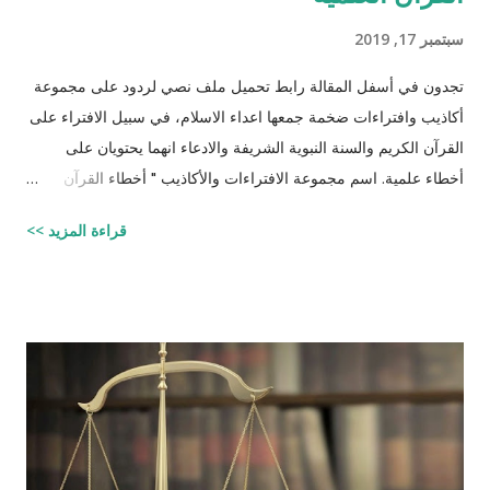
سبتمبر 17, 2019
تجدون في أسفل المقالة رابط تحميل ملف نصي لردود على مجموعة
أكاذيب وافتراءات ضخمة جمعها اعداء الاسلام، في سبيل الافتراء على
القرآن الكريم والسنة النبوية الشريفة والادعاء انهما يحتويان على
أخطاء علمية. اسم مجموعة الافتراءات والأكاذيب " أخطاء القرآن
العلمية والردود الصلعمية الفاشلة عليها " وقد أبقيت على كل افتراء
قراءة المزيد >>
واتبعته بردٍ يليه . راجيًا أن يكون ذلك في ميزان حسناتي ، ولا تنسوني
من دعائكم (محمد سليم مصاروه - صيدلي وماجيستير في علوم
الأدوية ) للتحميل انقر هنا