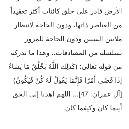
الأرض قادر على خلق كائنات أكثر تعقيداً
من العناصر ذاتها، ودون الحاجة لانتظار
ملايين السنين ودون الحاجة للمرور
بسلسلة من المصادفات.. وهذا ما ندركه
من قوله تعالى: (كَذَلِكِ اللَّهُ يَخْلُقُ مَا يَشَاءُ
إِذَا قَضَى أَمْرًا فَإِنَّمَا يَقُولُ لَهُ كُنْ فَيَكُونُ)
[آل عمران: 47]... اللهم اهدنا إلى الحق
أينما كان وكيفما كان.