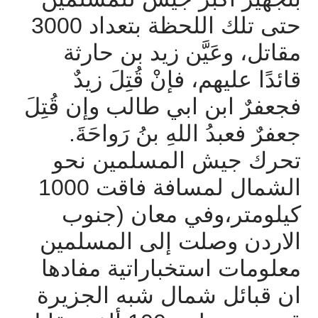
حتى
تلك
اللحظة
بتعداد
3000
مقاتل،
وعَيَّن
زيد
بن
حارثة
قائدًا
عليهم،
فإنْ
قُتِلَ
زيدٌ
فجعفرٌ
ابن
ابي
طالب
وإن
قُتِلَ
جعفرٌ
فعبدُ
اللهِ
بنُ
رَواحَةَ
.
تحرك
جيش
المسلمين
نحو
الشمال
لمسافة
فاقت
1000
كيلومتر،وفي
معان
(
جنوب
الاردن
وصلت
إلى
المسلمين
معلومات
استخباراتية
مفادها
ان
قبائل
شمال
شبه
الجزيرة