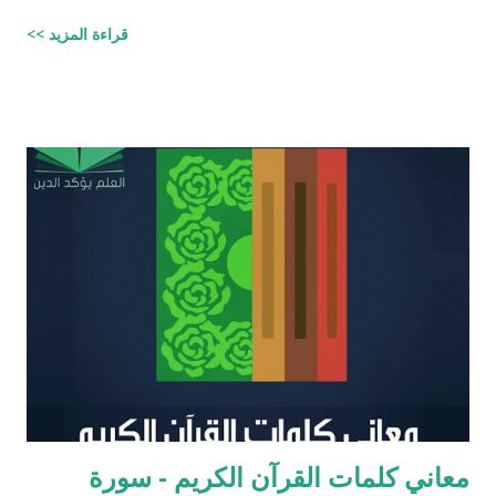
إمبراطور الفرس (ارتحتشستا) ومستشارًا له في شؤون الطائفة
قراءة المزيد >>
اليهودية وكان ملماً بالتوراة ومدرساً لتعاليمها وكذلك كان كاتباً ماهراً
للنصوص الدينية وقد تمكن عزرا من أن ينال عفو الإمبراطور عن اليهود
وسماحه لهم بالعودة إلى القدس وإقامة حكم ذاتي لهم، فقاد مجموعة
يهود المنفى في بابل إلى القدس وهناك فرض احترام التوراة وأعاد
تعاليمها وطهر المجتمع اليهودي من الزواج المختلط، ولهذه الأسباب
يحتل عزرا الكاتب مكانه عاليه جداً في الإرث الديني اليهود وقصته
مذكوره في ( سفر عزرا ) في العهد القديم ونجد في ملاحق الشروحات
اليهوديه للمشناه والمعروفه باسم ( توسفتا ) תוספתא نجد رأياً يُزعم ان
عزرا الكاتب كان مستحقاً لان تتنزل عليه التوراه لولا ان موسى عليه
السلام سبقه ! כי ראויה הייתה התורה להינתן על י...
معاني كلمات القرآن الكريم - سورة