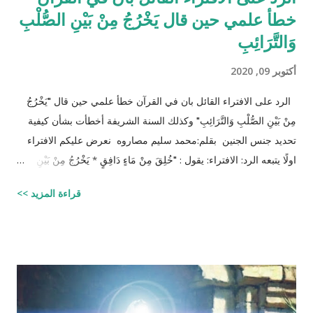
خطأ علمي حين قال يَخْرُجُ مِنْ بَيْنِ الصُّلْبِ
وَالتَّرَائِبِ
أكتوبر 09, 2020
الرد على الافتراء القائل بان في القرآن خطأ علمي حين قال "يَخْرُجُ
مِنْ بَيْنِ الصُّلْبِ وَالتَّرَائِبِ" وكذلك السنة الشريفة أخطأت بشأن كيفية
تحديد جنس الجنين بقلم:محمد سليم مصاروه نعرض عليكم الافتراء
اولًا يتبعه الرد: الافتراء: يقول : "خُلِقَ مِنْ مَاءٍ دَافِقٍ * يَخْرُجُ مِنْ بَيْنِ
الصُّلْبِ وَالتَّرَائِبِ / الطارق: 6 - 7 شرح المفسرين :
قراءة المزيد >>
‪http://fatwa.islamweb.net/fatwa/index.php?
page=showfatwa&Option=FatwaId&Id=38118‬ الإنسان لا يخلق
من ماء المرآة ومن المعروف طبيّاً أن اتحّاد البويضة داخل الرحم مع
نطفة واحدة من الرجل هو من يكوّن الجنين ثانياً ذلك الماء لا يتكوّن من
المنطقة الصدرية عندها ( الترائب ) , و لا يتكون مني الرجل من منطقته
الصدريّة أيضاً ( الصلب ) هو يتكون في الخصيتين خارج البطن بعيداً عن