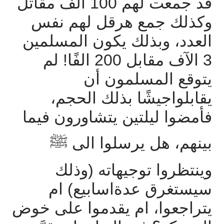
قد
جمعت
لهم
100
ألف
مقاتل
وكذلك
جمع
هرقل
لهم
نفس
العدد،
وبذلك
يكون
المسلمين
3
الآف
مقابل
200
الفًا
!
لم
يتوقع
المسلمون
أن
يقابلواجيشًا
بذلك
الحجم،
فأمضوا
ليلتين
يتشاورون
فيما
بينهم،
هل
يرسلوا
الى
ﷺ
وينتظروا
توجيهاته
(
وذلك
سيستغرق
عدةاسابيع
)
ام
يتراجعوا،
ام
يقدموا
على
خوض