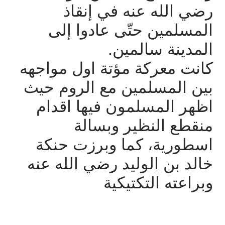
رضي
الله
عنه
في
إنقاذ
المسلمين
حتّى
عادوا
إلى
المدينة
سالمين
.
كانت
معركة
مؤتة
اول
مواجهه
بين
المسلمين
مع
الروم
حيث
اظهر
المسلمون
فيها
اقدام
منقطع
النظير
وبسالة
اسطورية،
كما
وبرزت
حنكة
خالد
بن
الوليد
رضي
الله
عنه
وبراعته
التكتيكية