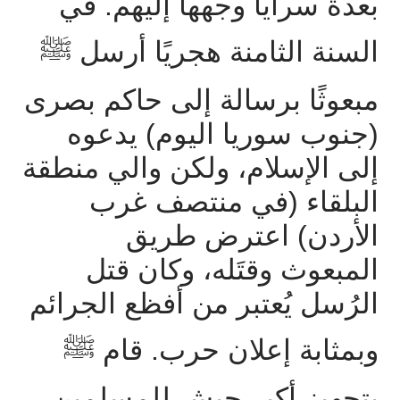
بعدة
سرايا
وجهها
إليهم
.
في
السنة
الثامنة
هجريًا
أرسل
ﷺ
مبعوثًا
برسالة
إلى
حاكم
بصرى
(
جنوب
سوريا
اليوم
)
يدعوه
إلى
الإسلام،
ولكن
والي
منطقة
البلقاء
(
في
منتصف
غرب
الأردن
)
اعترض
طريق
المبعوث
وقتَله،
وكان
قتل
الرُسل
يُعتبر
من
أفظع
الجرائم
وبمثابة
إعلان
حرب
.
قام
ﷺ
بتجهيز
أكبر
جيش
للمسلمين