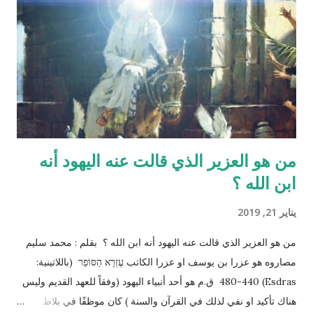
منطقة الصدر !! وهذا ايضاً حديث صحيح يوضح مقصد الآية اكثر :" ماء
الرجل أبيض وماء المرأة أصفر، فإذا اجتمعا فعلا مني الرجل مني
المرأة أذكرا بإذن الله، وإذا علا مني المرأة مني الرجل أنثا بإذن الله "
صحيح مسلم ‪http://fatwa.islamweb.net/fatwa/index.php?
page=sh...
من هو العزير الذي قالت عنه اليهود أنه
ابن الله ؟
يناير 21, 2019
من هو العزير الذي قالت عنه اليهود أنه ابن الله ؟ بقلم : محمد سليم
مصاروه هو عزرا بن يوسف او عزرا الكاتب עֶזְרָא הַסּוֹפֵר (باللاتينية:
Esdras) 480-440 ق.م هو أحد أنبياء اليهود (وفقاً للعهد القديم وليس
هناك تأكيد او نفي لذلك في القرآن والسنة ) كان موظفًا في بلاط