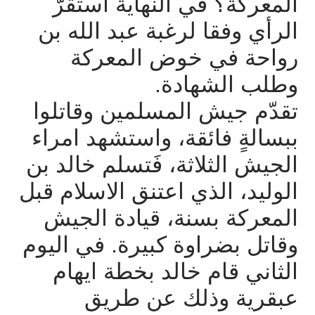
المعركة؟
في
النهاية
استقرَّ
الرأي
وفقا
لرغبة
عبد
الله
بن
رواحة
في
خوض
المعركة
وطلب
الشهادة
.
تقدّم
جيش
المسلمين
وقاتلوا
ببسالةٍ
فائقة،
واستشهد
امراء
الجيش
الثلاثة،
فَتسلم
خالد
بن
الوليد،
الذي
اعتنق
الاسلام
قبل
المعركة
بسنة،
قيادة
الجيش
وقاتل
بضراوة
كبيرة
.
في
اليوم
الثاني
قام
خالد
بخطة
ايهام
عبقرية
وذلك
عن
طريق