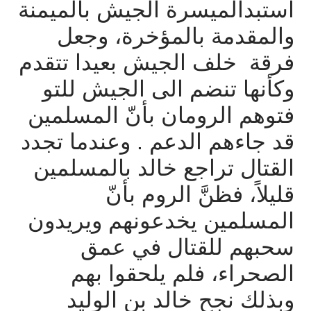
استبدالميسرة
الجيش
بالميمنة
والمقدمة
بالمؤخرة،
وجعل
فرقة
خلف
الجيش
بعيدا
تتقدم
وكأنها
تنضم
الى
الجيش
للتو
فتوهم
الرومان
بأنّ
المسلمين
قد
جاءهم
الدعم
.
وعندما
تجدد
القتال
تراجع
خالد
بالمسلمين
قليلاً،
فظنَّ
الروم
بأنّ
المسلمين
يخدعونهم
ويريدون
سحبهم
للقتال
في
عمق
الصحراء،
فلم
يلحقوا
بهم
وبذلك
نجح
خالد
بن
الوليد