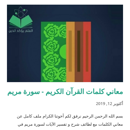
علوم الأدوية ) أخطاء القرآن العلميّة و الردود الصلعميّة الفاشلة عليها :
الافتراء : 1 - زوجيّة الأشياء في القرآن : مِنْ كُلِّ شَيْءٍ خَلَقْنَا زَوْجَيْنِ
لَعَلَّكُمْ تَذَكَّرُونَ / الذاريات : 49 وَمِنْ كُلِّ الثَّمَرَاتِ جَعَلَ فِيهَا زَوْجَيْنِ
اثْنَيْنِ / الرعد : 3 حَتَّى إِذَا جَاءَ أَمْرُنَا وَفَارَ التَّنُّورُ قُلْنَا احْمِلْ فِيهَا مِنْ كُلٍّ
زَوْجَيْنِ اثْنَيْنِ / هود : 11 و اذا طبقنا هذه الآبات وجدنا فيها شيئاً من
التناقض مع الوقائع المكتشفة عل...
معاني كلمات القرآن الكريم - سورة مريم
أكتوبر 12, 2019
بسم الله الرحمن الرحيم نرفق لكم أخوتنا الكرام ملف كامل عن
معاني الكلمات مع لطائف شرح و تفسير الآيات لسورة مريم في