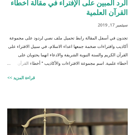
الرد المبين على الإفتراء في مقالة أخطاء
القرآن العلمية
سبتمبر 17, 2019
تجدون في أسفل المقالة رابط تحميل ملف نصي لردود على مجموعة
أكاذيب وافتراءات ضخمة جمعها اعداء الاسلام، في سبيل الافتراء على
القرآن الكريم والسنة النبوية الشريفة والادعاء انهما يحتويان على
أخطاء علمية. اسم مجموعة الافتراءات والأكاذيب " أخطاء القرآن
العلمية والردود الصلعمية الفاشلة عليها " وقد أبقيت على كل افتراء
قراءة المزيد >>
واتبعته بردٍ يليه . راجيًا أن يكون ذلك في ميزان حسناتي ، ولا تنسوني
من دعائكم (محمد سليم مصاروه - صيدلي وماجيستير في علوم
الأدوية ) للتحميل انقر هنا