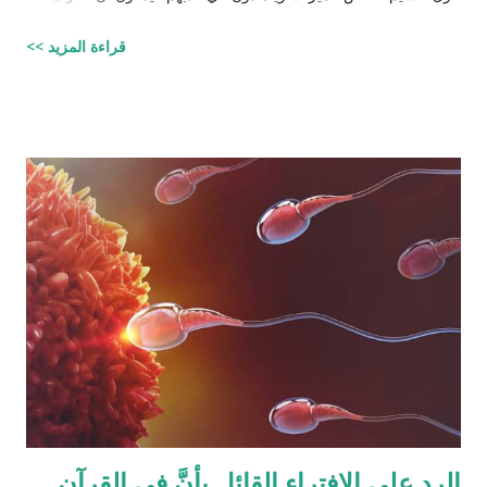
تأليف محمد (صلى الله عليه وسلم) وأنه أخطأ حسابياً في تحديد
قراءة المزيد >>
الحصص وذلك لأنه في حالات مُعَيَّنة يكون مجموع حصص الورثة أكثر
من ١٠٠٪؜ وفِي حالات أخرى يكون أقل من ١٠٠٪. والحقيقة أن من
يشكك في القرآن الكريم فهو أكثر من مدعو إلى أن يحاول أن يكتب
شيئًا مثل القرآن الكريم وليقدم لنا إبداعاته! على كل حال، حدَّدت آيات
القرآن الكريم مقدار حصص الوارثين المحتمل وجودهم على الغالب
أثناء تقسيم الميراث، فمثلاً ترث الأخت نصف مقدار الأخ الشقيق ولكن
هناك الكثير من الاحتمالات لوجود عدة أنواع من الورثة في نفس الوقت
مثل (أخ، أخت، عّم، جد حفيد وكذا) وبطبيعة الحال ليس من المعقول
افتراض تفصيل آيات القرآن الكريم لكل الحالات التي فيها تراكيب
مختلفة من الوارثين، وإلِّا لصار القرآن مُجَلَّدات من الحسابات
والمعادلات الرياضية وعندها سيكون سُمْكُه...
الرد على الافتراء القائل بأنَّ في القرآن