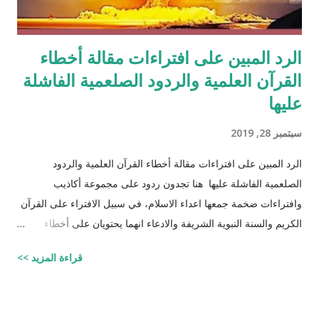
الرد المبين على افتراءات مقالة أخطاء
القرآن العلمية والردود الصلعمية الفاشلة
عليها
سبتمبر 28, 2019
الرد المبين على افتراءات مقالة أخطاء القرآن العلمية والردود
الصلعمية الفاشلة عليها هنا تجدون ردود على مجموعة أكاذيب
وافتراءات ضخمة جمعها اعداء الاسلام، في سبيل الافتراء على القرآن
الكريم والسنة النبوية الشريفة والادعاء انهما يحتويان على أخطاء
علمية. اسم مجموعة الافتراءات والأكاذيب " أخطاء القرآن العلمية
قراءة المزيد >>
والردود الصلعمية الفاشلة عليها " وقد أبقيت على كل افتراء واتبعته
بردٍ يليه . راجيًا أن يكون ذلك في ميزان حسناتي وحسنات أهلي، ولا
تنسوني من دعائكم ( محمد سليم مصاروه - صيدلي وماجيستير في