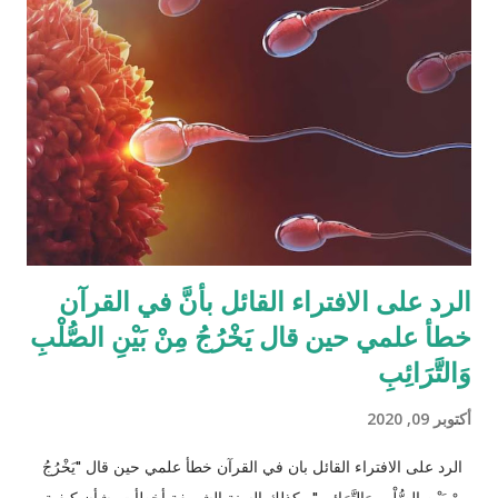
أثناء تقسيم الميراث، فمثلاً ترث الأخت نصف مقدار الأخ الشقيق ولكن
هناك الكثير من الاحتمالات لوجود عدة أنواع من الورثة في نفس الوقت
مثل (أخ، أخت، عّم، جد حفيد وكذا) وبطبيعة الحال ليس من المعقول
افتراض تفصيل آيات القرآن الكريم لكل الحالات التي فيها تراكيب
مختلفة من الوارثين، وإلِّا لصار القرآن مُجَلَّدات من الحسابات
والمعادلات الرياضية وعندها سيكون سُمْكُه...
الرد على الافتراء القائل بأنَّ في القرآن
خطأ علمي حين قال يَخْرُجُ مِنْ بَيْنِ الصُّلْبِ
وَالتَّرَائِبِ
أكتوبر 09, 2020
الرد على الافتراء القائل بان في القرآن خطأ علمي حين قال "يَخْرُجُ
مِنْ بَيْنِ الصُّلْبِ وَالتَّرَائِبِ" وكذلك السنة الشريفة أخطأت بشأن كيفية