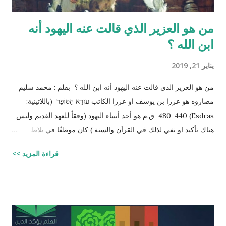
من هو العزير الذي قالت عنه اليهود أنه
ابن الله ؟
يناير 21, 2019
من هو العزير الذي قالت عنه اليهود أنه ابن الله ؟ بقلم : محمد سليم
مصاروه هو عزرا بن يوسف او عزرا الكاتب עֶזְרָא הַסּוֹפֵר (باللاتينية:
Esdras) 480-440 ق.م هو أحد أنبياء اليهود (وفقاً للعهد القديم وليس
هناك تأكيد او نفي لذلك في القرآن والسنة ) كان موظفًا في بلاط
إمبراطور الفرس (ارتحتشستا) ومستشارًا له في شؤون الطائفة
قراءة المزيد >>
اليهودية وكان ملماً بالتوراة ومدرساً لتعاليمها وكذلك كان كاتباً ماهراً
للنصوص الدينية وقد تمكن عزرا من أن ينال عفو الإمبراطور عن اليهود
وسماحه لهم بالعودة إلى القدس وإقامة حكم ذاتي لهم، فقاد مجموعة
يهود المنفى في بابل إلى القدس وهناك فرض احترام التوراة وأعاد
تعاليمها وطهر المجتمع اليهودي من الزواج المختلط، ولهذه الأسباب