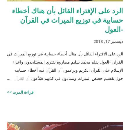
الرد على الإفتراء القائل بأن هناك أخطاء
حسابية في توزيع الميراث في القرآن
-العول
ديسمبر 17, 2018
الرد على الافتراء القائل بأن هناك أخطاء حسابية في توزيع الميراث في
القرآن -العول بقلم محمد سليم مصاروه يفتري المستلحدون واعداء
الإسلام على القرآن الكريم ويزعمون أن القرآن فيه أخطاء حسابية
حول تقسيم حصص الميراث ويتمادون في كذبهم فيَدَّعون أن القرآن من
تأليف محمد (صلى الله عليه وسلم) وأنه أخطأ حسابياً في تحديد
قراءة المزيد >>
الحصص وذلك لأنه في حالات مُعَيَّنة يكون مجموع حصص الورثة أكثر
من ١٠٠٪؜ وفِي حالات أخرى يكون أقل من ١٠٠٪. والحقيقة أن من
يشكك في القرآن الكريم فهو أكثر من مدعو إلى أن يحاول أن يكتب
شيئًا مثل القرآن الكريم وليقدم لنا إبداعاته! على كل حال، حدَّدت آيات
القرآن الكريم مقدار حصص الوارثين المحتمل وجودهم على الغالب