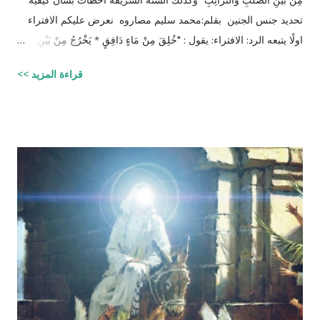
تحديد جنس الجنين بقلم:محمد سليم مصاروه نعرض عليكم الافتراء
اولًا يتبعه الرد: الافتراء: يقول : "خُلِقَ مِنْ مَاءٍ دَافِقٍ * يَخْرُجُ مِنْ بَيْنِ
الصُّلْبِ وَالتَّرَائِبِ / الطارق: 6 - 7 شرح المفسرين :
قراءة المزيد >>
‪http://fatwa.islamweb.net/fatwa/index.php?
page=showfatwa&Option=FatwaId&Id=38118‬ الإنسان لا يخلق
من ماء المرآة ومن المعروف طبيّاً أن اتحّاد البويضة داخل الرحم مع
نطفة واحدة من الرجل هو من يكوّن الجنين ثانياً ذلك الماء لا يتكوّن من
المنطقة الصدرية عندها ( الترائب ) , و لا يتكون مني الرجل من منطقته
الصدريّة أيضاً ( الصلب ) هو يتكون في الخصيتين خارج البطن بعيداً عن
منطقة الصدر !! وهذا ايضاً حديث صحيح يوضح مقصد الآية اكثر :" ماء
الرجل أبيض وماء المرأة أصفر، فإذا اجتمعا فعلا مني الرجل مني
المرأة أذكرا بإذن الله، وإذا علا مني المرأة مني الرجل أنثا بإذن الله "
صحيح مسلم ‪http://fatwa.islamweb.net/fatwa/index.php?
page=sh...