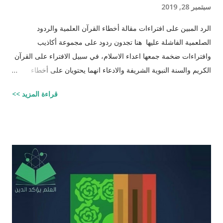
سبتمبر 28, 2019
الرد المبين على افتراءات مقالة أخطاء القرآن العلمية والردود
الصلعمية الفاشلة عليها هنا تجدون ردود على مجموعة أكاذيب
وافتراءات ضخمة جمعها اعداء الاسلام، في سبيل الافتراء على القرآن
الكريم والسنة النبوية الشريفة والادعاء انهما يحتويان على أخطاء
علمية. اسم مجموعة الافتراءات والأكاذيب " أخطاء القرآن العلمية
قراءة المزيد >>
والردود الصلعمية الفاشلة عليها " وقد أبقيت على كل افتراء واتبعته
بردٍ يليه . راجيًا أن يكون ذلك في ميزان حسناتي وحسنات أهلي، ولا
تنسوني من دعائكم ( محمد سليم مصاروه - صيدلي وماجيستير في
علوم الأدوية ) أخطاء القرآن العلميّة و الردود الصلعميّة الفاشلة عليها :
الافتراء : 1 - زوجيّة الأشياء في القرآن : مِنْ كُلِّ شَيْءٍ خَلَقْنَا زَوْجَيْنِ
لَعَلَّكُمْ تَذَكَّرُونَ / الذاريات : 49 وَمِنْ كُلِّ الثَّمَرَاتِ جَعَلَ فِيهَا زَوْجَيْنِ
اثْنَيْنِ / الرعد : 3 حَتَّى إِذَا جَاءَ أَمْرُنَا وَفَارَ التَّنُّورُ قُلْنَا احْمِلْ فِيهَا مِنْ كُلٍّ
زَوْجَيْنِ اثْنَيْنِ / هود : 11 و اذا طبقنا هذه الآبات وجدنا فيها شيئاً من
التناقض مع الوقائع المكتشفة عل...