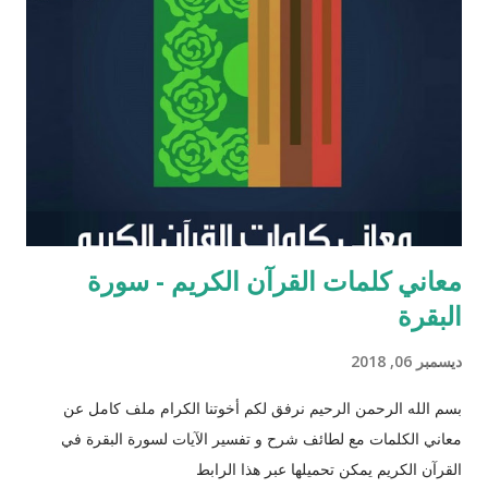
يحتل عزرا الكاتب مكانه عاليه جداً في الإرث الديني اليهود وقصته
مذكوره في ( سفر عزرا ) في العهد القديم ونجد في ملاحق الشروحات
اليهوديه للمشناه والمعروفه باسم ( توسفتا ) תוספתא نجد رأياً يُزعم ان
عزرا الكاتب كان مستحقاً لان تتنزل عليه التوراه لولا ان موسى عليه
السلام سبقه ! כי ראויה הייתה התורה להינתן על י...
معاني كلمات القرآن الكريم - سورة
البقرة
ديسمبر 06, 2018
بسم الله الرحمن الرحيم نرفق لكم أخوتنا الكرام ملف كامل عن
معاني الكلمات مع لطائف شرح و تفسير الآيات لسورة البقرة في
القرآن الكريم يمكن تحميلها عبر هذا الرابط