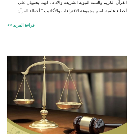
القرآن الكريم والسنة النبوية الشريفة والادعاء انهما يحتويان على
أخطاء علمية. اسم مجموعة الافتراءات والأكاذيب " أخطاء القرآن
العلمية والردود الصلعمية الفاشلة عليها " وقد أبقيت على كل افتراء
قراءة المزيد >>
واتبعته بردٍ يليه . راجيًا أن يكون ذلك في ميزان حسناتي ، ولا تنسوني
من دعائكم (محمد سليم مصاروه - صيدلي وماجيستير في علوم
الأدوية ) للتحميل انقر هنا