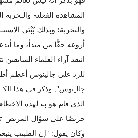
فهو يذكر أنه ليس لعالم مشه
المشاهدة الفعلية والتجربة الح
والتجربة؛ وبذلك يُبْنَى الاست
أروعه حقًّا من مبدأ، وما أبد
انتقد آراء العلماء السابقين نتي
للرد على جالينوس أعظم أطبا
جالينوس", وذكر في هذا الكتا
الذي قام هو به لهذه الأخطاء
حريصًا على سؤال المريض عن 
وكان يقول: "إن الطبيب ينبغي