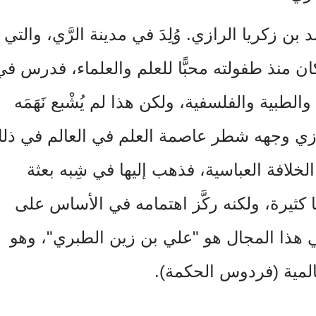
بن زكريا الرازي. وُلِدَ في مدينة الرَّي، والتي
منذ طفولته محبًّا للعلم والعلماء، فدرس في
الطبية والفلسفية، ولكن هذا لم يُشْبع نَهَمَه
رازي وجهه شطر عاصمة العلم في العالم في ذل
خلافة العباسية، فذهب إليها في شِبه بعثة
ا كثيرة، ولكنه ركَّز اهتمامه في الأساس على
 هذا المجال هو "علي بن زين الطبري"، وهو
مية (فردوس الحكمة).