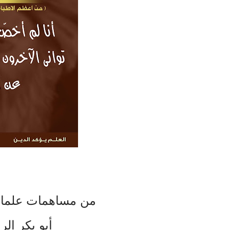
من مساهمات علماء ا
أبو بكر الر