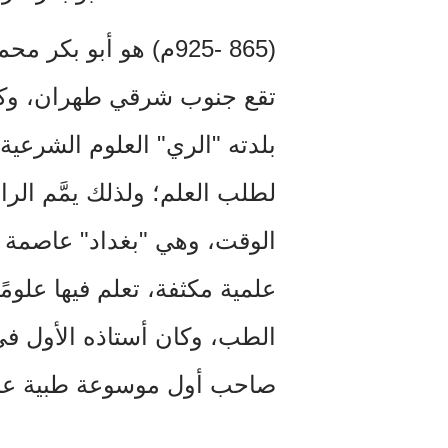
(865
925-
م)
هو أبو بكر محمد 
تقع جنوب شرقي طهران، وكان 
بلدته "الري" العلوم الشرعية و
لطلب العلم؛ ولذلك يمَّم ال
الوقت، وهي "بغداد" عاصمة ال
علمية مكثفة، تعلم فيها علومً
الطب، وكان أستاذه الأول في
صاحب أول موسوعة طبية عال