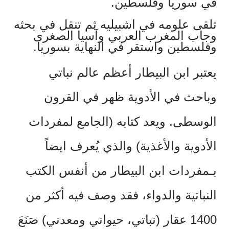
في سوريا وفلسطين.
تلقى علومه في اشبيليه ثم تنقل في بحثه
وجاب المغرب العربي وآسيا الصغرى
وفلسطين واستقر في النهاية بسوريا.
يعتبر ابن البيطار أعظم عالم نباتي
وباحث في الأدوية ظهر في القرون
الوسطى. ويعد كتابه
(
الجامع لمفردات
الأدوية والأغذية
)
والذي يُعرف ايضاً
بـمفردات ابن البيطار من أنفس الكتب
النباتية والدواء، فقد وصف فيه أكثر من
1400 عقار
(
نباتي، حيواني ومعدني
)
صَنَعَ