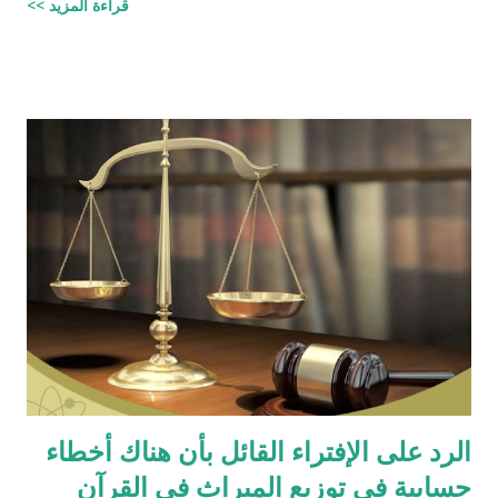
قراءة المزيد >>
واتبعته بردٍ يليه . راجيًا أن يكون ذلك في ميزان حسناتي ، ولا تنسوني
من دعائكم (محمد سليم مصاروه - صيدلي وماجيستير في علوم
الأدوية ) للتحميل انقر هنا
الرد على الإفتراء القائل بأن هناك أخطاء
حسابية في توزيع الميراث في القرآن