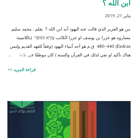
ابن الله ؟
يناير 21, 2019
من هو العزير الذي قالت عنه اليهود أنه ابن الله ؟ بقلم : محمد سليم
مصاروه هو عزرا بن يوسف او عزرا الكاتب עֶזְרָא הַסּוֹפֵר (باللاتينية:
Esdras) 480-440 ق.م هو أحد أنبياء اليهود (وفقاً للعهد القديم وليس
هناك تأكيد او نفي لذلك في القرآن والسنة ) كان موظفًا في بلاط
إمبراطور الفرس (ارتحتشستا) ومستشارًا له في شؤون الطائفة
قراءة المزيد >>
اليهودية وكان ملماً بالتوراة ومدرساً لتعاليمها وكذلك كان كاتباً ماهراً
للنصوص الدينية وقد تمكن عزرا من أن ينال عفو الإمبراطور عن اليهود
وسماحه لهم بالعودة إلى القدس وإقامة حكم ذاتي لهم، فقاد مجموعة
يهود المنفى في بابل إلى القدس وهناك فرض احترام التوراة وأعاد
تعاليمها وطهر المجتمع اليهودي من الزواج المختلط، ولهذه الأسباب
يحتل عزرا الكاتب مكانه عاليه جداً في الإرث الديني اليهود وقصته
مذكوره في ( سفر عزرا ) في العهد القديم ونجد في ملاحق الشروحات
اليهوديه للمشناه والمعروفه باسم ( توسفتا ) תוספתא نجد رأياً يُزعم ان