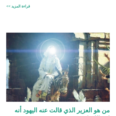
الصُّلْبِ وَالتَّرَائِبِ / الطارق: 6 - 7 شرح المفسرين :
قراءة المزيد >>
‪http://fatwa.islamweb.net/fatwa/index.php?
page=showfatwa&Option=FatwaId&Id=38118‬ الإنسان لا يخلق
من ماء المرآة ومن المعروف طبيّاً أن اتحّاد البويضة داخل الرحم مع
نطفة واحدة من الرجل هو من يكوّن الجنين ثانياً ذلك الماء لا يتكوّن من
المنطقة الصدرية عندها ( الترائب ) , و لا يتكون مني الرجل من منطقته
الصدريّة أيضاً ( الصلب ) هو يتكون في الخصيتين خارج البطن بعيداً عن
منطقة الصدر !! وهذا ايضاً حديث صحيح يوضح مقصد الآية اكثر :" ماء
الرجل أبيض وماء المرأة أصفر، فإذا اجتمعا فعلا مني الرجل مني
المرأة أذكرا بإذن الله، وإذا علا مني المرأة مني الرجل أنثا بإذن الله "
صحيح مسلم ‪http://fatwa.islamweb.net/fatwa/index.php?
page=sh...
من هو العزير الذي قالت عنه اليهود أنه