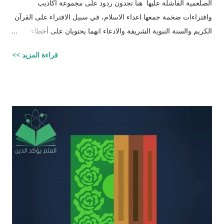
الصلعمية الفاشلة عليها هنا تجدون ردود على مجموعة أكاذيب
وافتراءات ضخمة جمعها اعداء الاسلام، في سبيل الافتراء على القرآن
الكريم والسنة النبوية الشريفة والادعاء انهما يحتويان على أخطاء
علمية. اسم مجموعة الافتراءات والأكاذيب " أخطاء القرآن العلمية
قراءة المزيد >>
والردود الصلعمية الفاشلة عليها " وقد أبقيت على كل افتراء واتبعته
بردٍ يليه . راجيًا أن يكون ذلك في ميزان حسناتي وحسنات أهلي، ولا
تنسوني من دعائكم ( محمد سليم مصاروه - صيدلي وماجيستير في
علوم الأدوية ) أخطاء القرآن العلميّة و الردود الصلعميّة الفاشلة عليها :
الافتراء : 1 - زوجيّة الأشياء في القرآن : مِنْ كُلِّ شَيْءٍ خَلَقْنَا زَوْجَيْنِ
لَعَلَّكُمْ تَذَكَّرُونَ / الذاريات : 49 وَمِنْ كُلِّ الثَّمَرَاتِ جَعَلَ فِيهَا زَوْجَيْنِ
اثْنَيْنِ / الرعد : 3 حَتَّى إِذَا جَاءَ أَمْرُنَا وَفَارَ التَّنُّورُ قُلْنَا احْمِلْ فِيهَا مِنْ كُلٍّ
زَوْجَيْنِ اثْنَيْنِ / هود : 11 و اذا طبقنا هذه الآبات وجدنا فيها شيئاً من
التناقض مع الوقائع المكتشفة عل...