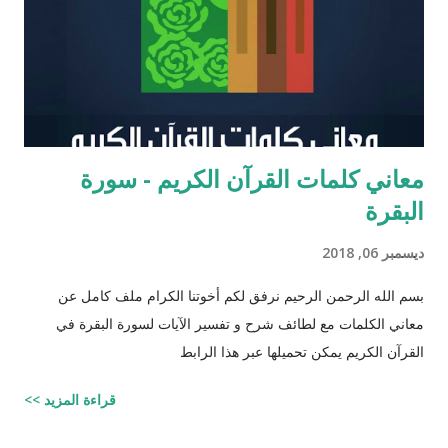
عزرا الكاتب كان مستحقاً لان تتنزل عليه التوراه لولا ان موسى عليه
السلام سبقه ! כי ראויה הייתה התורה להינתן על י...
معاني كلمات القرآن الكريم - سورة
البقرة
ديسمبر 06, 2018
بسم الله الرحمن الرحيم نرفق لكم أخوتنا الكرام ملف كامل عن
معاني الكلمات مع لطائف شرح و تفسير الآيات لسورة البقرة في
القرآن الكريم يمكن تحميلها عبر هذا الرابط
قراءة المزيد >>