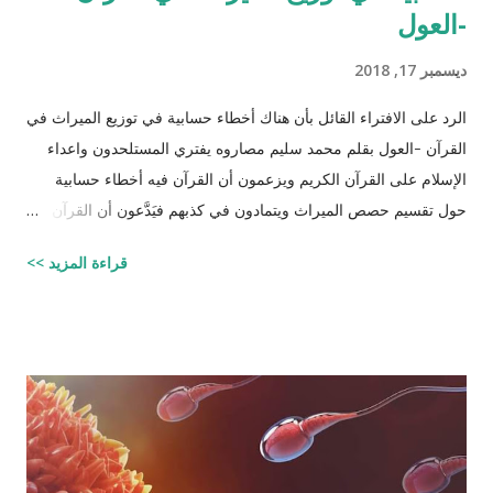
-العول
ديسمبر 17, 2018
الرد على الافتراء القائل بأن هناك أخطاء حسابية في توزيع الميراث في
القرآن -العول بقلم محمد سليم مصاروه يفتري المستلحدون واعداء
الإسلام على القرآن الكريم ويزعمون أن القرآن فيه أخطاء حسابية
حول تقسيم حصص الميراث ويتمادون في كذبهم فيَدَّعون أن القرآن من
تأليف محمد (صلى الله عليه وسلم) وأنه أخطأ حسابياً في تحديد
قراءة المزيد >>
الحصص وذلك لأنه في حالات مُعَيَّنة يكون مجموع حصص الورثة أكثر
من ١٠٠٪؜ وفِي حالات أخرى يكون أقل من ١٠٠٪. والحقيقة أن من
يشكك في القرآن الكريم فهو أكثر من مدعو إلى أن يحاول أن يكتب
شيئًا مثل القرآن الكريم وليقدم لنا إبداعاته! على كل حال، حدَّدت آيات
القرآن الكريم مقدار حصص الوارثين المحتمل وجودهم على الغالب
أثناء تقسيم الميراث، فمثلاً ترث الأخت نصف مقدار الأخ الشقيق ولكن
هناك الكثير من الاحتمالات لوجود عدة أنواع من الورثة في نفس الوقت
مثل (أخ، أخت، عّم، جد حفيد وكذا) وبطبيعة الحال ليس من المعقول