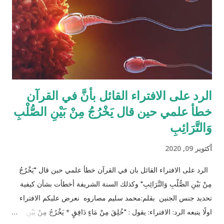
افتراض تفصيل آيات القرآن الكريم لكل الحالات التي فيها تراكيب
مختلفة من الوارثين، وإلِّا لصار القرآن مُجَلَّدات من الحسابات
والمعادلات الرياضية وعندها سيكون سُمْكُه...
الرد على الافتراء القائل بأنَّ في القرآن
خطأ علمي حين قال يَخْرُجُ مِنْ بَيْنِ الصُّلْبِ
وَالتَّرَائِبِ
أكتوبر 09, 2020
الرد على الافتراء القائل بان في القرآن خطأ علمي حين قال "يَخْرُجُ
مِنْ بَيْنِ الصُّلْبِ وَالتَّرَائِبِ" وكذلك السنة الشريفة أخطأت بشأن كيفية
تحديد جنس الجنين بقلم:محمد سليم مصاروه نعرض عليكم الافتراء
اولًا يتبعه الرد: الافتراء: يقول : "خُلِقَ مِنْ مَاءٍ دَافِقٍ * يَخْرُجُ مِنْ بَيْنِ